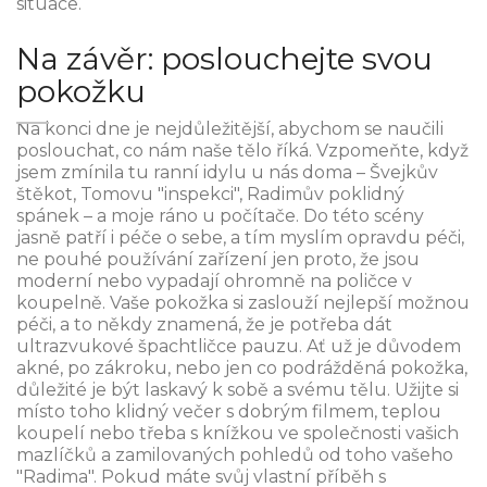
situace.
Na závěr: poslouchejte svou
pokožku
Na konci dne je nejdůležitější, abychom se naučili
poslouchat, co nám naše tělo říká. Vzpomeňte, když
jsem zmínila tu ranní idylu u nás doma – Švejkův
štěkot, Tomovu "inspekci", Radimův poklidný
spánek – a moje ráno u počítače. Do této scény
jasně patří i péče o sebe, a tím myslím opravdu péči,
ne pouhé používání zařízení jen proto, že jsou
moderní nebo vypadají ohromně na poličce v
koupelně. Vaše pokožka si zaslouží nejlepší možnou
péči, a to někdy znamená, že je potřeba dát
ultrazvukové špachtličce pauzu. Ať už je důvodem
akné, po zákroku, nebo jen co podrážděná pokožka,
důležité je být laskavý k sobě a svému tělu. Užijte si
místo toho klidný večer s dobrým filmem, teplou
koupelí nebo třeba s knížkou ve společnosti vašich
mazlíčků a zamilovaných pohledů od toho vašeho
"Radima". Pokud máte svůj vlastní příběh s