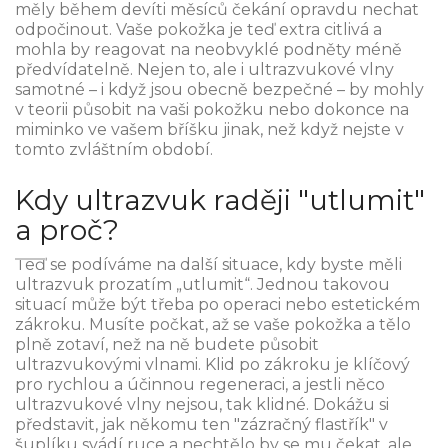
měly během devíti měsíců čekání opravdu nechat
odpočinout. Vaše pokožka je teď extra citlivá a
mohla by reagovat na neobvyklé podněty méně
předvídatelně. Nejen to, ale i ultrazvukové vlny
samotné – i když jsou obecně bezpečné – by mohly
v teorii působit na vaši pokožku nebo dokonce na
miminko ve vašem bříšku jinak, než když nejste v
tomto zvláštním období.
Kdy ultrazvuk raději "utlumit"
a proč?
Teď se podíváme na další situace, kdy byste měli
ultrazvuk prozatím „utlumit“. Jednou takovou
situací může být třeba po operaci nebo estetickém
zákroku. Musíte počkat, až se vaše pokožka a tělo
plně zotaví, než na ně budete působit
ultrazvukovými vlnami. Klid po zákroku je klíčový
pro rychlou a účinnou regeneraci, a jestli něco
ultrazvukové vlny nejsou, tak klidné. Dokážu si
představit, jak někomu ten "zázračný flastřík" v
šuplíku svádí ruce a nechtělo by se mu čekat, ale