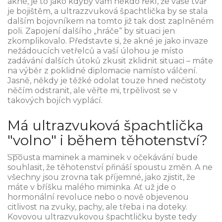
akné, je to jako kdyby vám někdo řekl, že vaše tvář
je bojištěm, a ultrazzvuková špachtlička by se stala
dalším bojovníkem na tomto již tak dost zaplněném
poli. Zapojení dalšího „hráče“ by situaci jen
zkomplikovalo. Představte si, že akné je jako invaze
nežádoucích vetřelců a vaší úlohou je místo
zadávání dalších útoků zkusit zklidnit situaci – máte
na výběr z poklidné diplomacie namísto válčení.
Jasně, někdy je těžké odolat touze hned nečistoty
něčím odstranit, ale věřte mi, trpělivost se v
takových bojích vyplácí.
Má ultrazvuková špachtlička
"volno" i během těhotenství?
Spousta maminek a maminek v očekávání bude
souhlasit, že těhotenství přináší spoustu změn. A ne
všechny jsou zrovna tak příjemné, jako zjistit, že
máte v bříšku malého miminka. Ať už jde o
hormonální revoluce nebo o nově objevenou
citlivost na zvuky, pachy, ale třeba i na doteky.
Kovovou ultrazvukovou špachtličku byste tedy