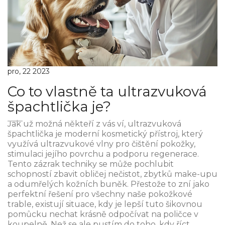
pro, 22 2023
Co to vlastně ta ultrazvuková
špachtlička je?
Jak už možná někteří z vás ví, ultrazvuková
špachtlička je moderní kosmetický přístroj, který
využívá ultrazvukové vlny pro čištění pokožky,
stimulaci jejího povrchu a podporu regenerace.
Tento zázrak techniky se může pochlubit
schopností zbavit obličej nečistot, zbytků make-upu
a odumřelých kožních buněk. Přestože to zní jako
perfektní řešení pro všechny naše pokožkové
trable, existují situace, kdy je lepší tuto šikovnou
pomůcku nechat krásně odpočívat na poličce v
koupelně. Než se ale pustím do toho, kdy říct