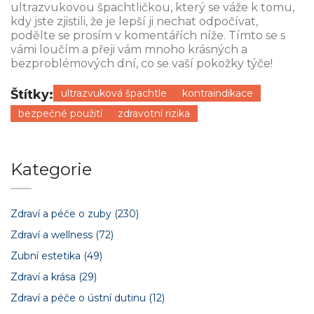
ultrazvukovou špachtličkou, který se váže k tomu,
kdy jste zjistili, že je lepší ji nechat odpočívat,
podělte se prosím v komentářích níže. Tímto se s
vámi loučím a přeji vám mnoho krásných a
bezproblémových dní, co se vaší pokožky týče!
Štítky:
ultrazvuková špachtle
kontraindikace
bezpečné použití
zdravotní rizika
Kategorie
Zdraví a péče o zuby
(230)
Zdraví a wellness
(72)
Zubní estetika
(49)
Zdraví a krása
(29)
Zdraví a péče o ústní dutinu
(12)