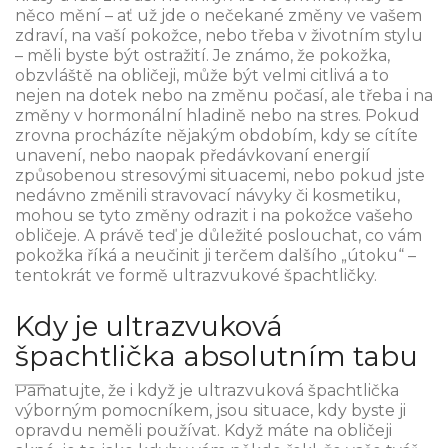
něco mění – ať už jde o nečekané změny ve vašem
zdraví, na vaší pokožce, nebo třeba v životním stylu
– měli byste být ostražití. Je známo, že pokožka,
obzvláště na obličeji, může být velmi citlivá a to
nejen na dotek nebo na změnu počasí, ale třeba i na
změny v hormonální hladině nebo na stres. Pokud
zrovna procházíte nějakým obdobím, kdy se cítíte
unavení, nebo naopak předávkovaní energií
způsobenou stresovými situacemi, nebo pokud jste
nedávno změnili stravovací návyky či kosmetiku,
mohou se tyto změny odrazit i na pokožce vašeho
obličeje. A právě teď je důležité poslouchat, co vám
pokožka říká a neučinit ji terčem dalšího „útoku“ –
tentokrát ve formě ultrazvukové špachtličky.
Kdy je ultrazvuková
špachtlička absolutním tabu
Pamatujte, že i když je ultrazvuková špachtlička
výborným pomocníkem, jsou situace, kdy byste ji
opravdu neměli používat. Když máte na obličeji