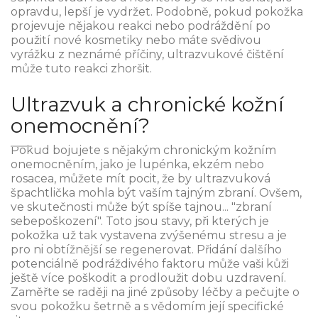
opravdu, lepší je vydržet. Podobně, pokud pokožka
projevuje nějakou reakci nebo podráždění po
použití nové kosmetiky nebo máte svědivou
vyrážku z neznámé příčiny, ultrazvukové čištění
může tuto reakci zhoršit.
Ultrazvuk a chronické kožní
onemocnění?
Pokud bojujete s nějakým chronickým kožním
onemocněním, jako je lupénka, ekzém nebo
rosacea, můžete mít pocit, že by ultrazvuková
špachtlička mohla být vaším tajným zbraní. Ovšem,
ve skutečnosti může být spíše tajnou... "zbraní
sebepoškození". Toto jsou stavy, při kterých je
pokožka už tak vystavena zvýšenému stresu a je
pro ni obtížnější se regenerovat. Přidání dalšího
potenciálně podráždivého faktoru může vaši kůži
ještě více poškodit a prodloužit dobu uzdravení.
Zaměřte se raději na jiné způsoby léčby a pečujte o
svou pokožku šetrně a s vědomím její specifické