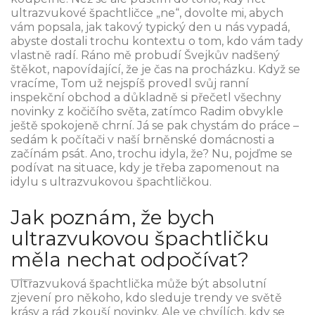
ultrazvukové špachtličce „ne“, dovolte mi, abych
vám popsala, jak takový typický den u nás vypadá,
abyste dostali trochu kontextu o tom, kdo vám tady
vlastně radí. Ráno mě probudí Švejkův nadšený
štěkot, napovídající, že je čas na procházku. Když se
vracíme, Tom už nejspíš provedl svůj ranní
inspekční obchod a důkladně si přečetl všechny
novinky z kočičího světa, zatímco Radim obvykle
ještě spokojeně chrní. Já se pak chystám do práce –
sedám k počítači v naší brněnské domácnosti a
začínám psát. Ano, trochu idyla, že? Nu, pojďme se
podívat na situace, kdy je třeba zapomenout na
idylu s ultrazvukovou špachtličkou.
Jak poznám, že bych
ultrazvukovou špachtličku
měla nechat odpočívat?
Ultrazvuková špachtlička může být absolutní
zjevení pro někoho, kdo sleduje trendy ve světě
krásy a rád zkouší novinky. Ale ve chvílích, kdy se