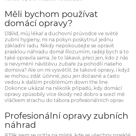
Měli bychom používat
domácí opravy?
David, můj lékař a duchovní průvodce ve světě
zubní hygieny, mi na pokyn poskytnul jednu
základní radu. Nikdy nepokoušejte se opravit
prasklou náhradu doma! Rozumím, raději bych si to
také opravila sama. Je to lákavé, přeci jen, kdo z nás
si nevymění návštěvu zubaře za pohodlí našeho
domova? Ale on mi vysvětlil, že takové opravy, i když
se mohou zdát účinné, jsou jen dočasné a často
vedou k dalším problémům down the line.
Dokonce ukázal na několik případů, kdy domácí
opravy způsobily více škody než dobro a svezl mě
vláčkem strachu do tábora profesionálních oprav.
Profesionální opravy zubních
náhrad
A tak jsem se ocitla na místě, kde se všechny prasklé