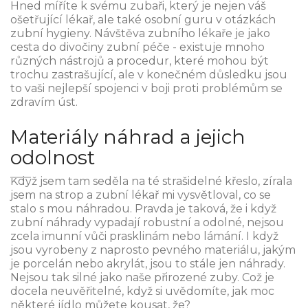
Hned míříte k svému zubaři, který je nejen váš
ošetřující lékař, ale také osobní guru v otázkách
zubní hygieny. Návštěva zubního lékaře je jako
cesta do divočiny zubní péče - existuje mnoho
různých nástrojů a procedur, které mohou být
trochu zastrašující, ale v konečném důsledku jsou
to vaši nejlepší spojenci v boji proti problémům se
zdravím úst.
Materiály náhrad a jejich
odolnost
Když jsem tam seděla na té strašidelné křeslo, zírala
jsem na strop a zubní lékař mi vysvětloval, co se
stalo s mou náhradou. Pravda je taková, že i když
zubní náhrady vypadají robustní a odolné, nejsou
zcela imunní vůči prasklinám nebo lámání. I když
jsou vyrobeny z naprosto pevného materiálu, jakým
je porcelán nebo akrylát, jsou to stále jen náhrady.
Nejsou tak silné jako naše přirozené zuby. Což je
docela neuvěřitelné, když si uvědomíte, jak moc
některé jídlo můžete kousat, že?