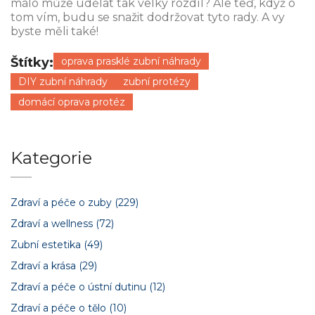
málo může udělat tak velký rozdíl? Ale teď, když o
tom vím, budu se snažit dodržovat tyto rady. A vy
byste měli také!
Štítky:
oprava prasklé zubní náhrady
DIY zubní náhrady
zubní protézy
domácí oprava protéz
Kategorie
Zdraví a péče o zuby
(229)
Zdraví a wellness
(72)
Zubní estetika
(49)
Zdraví a krása
(29)
Zdraví a péče o ústní dutinu
(12)
Zdraví a péče o tělo
(10)