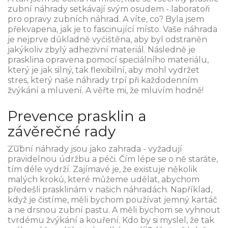
zubní náhrady setkávají svým osudem - laboratoři
pro opravy zubních náhrad. A víte, co? Byla jsem
překvapena, jak je to fascinující místo. Vaše náhrada
je nejprve důkladně vyčištěna, aby byl odstraněn
jakýkoliv zbylý adhezivní materiál. Následně je
prasklina opravena pomocí speciálního materiálu,
který je jak silný, tak flexibilní, aby mohl vydržet
stres, který naše náhrady trpí při každodenním
žvýkání a mluvení. A věřte mi, že mluvím hodně!
Prevence prasklin a
závěrečné rady
Zubní náhrady jsou jako zahrada - vyžadují
pravidelnou údržbu a péči. Čím lépe se o ně staráte,
tím déle vydrží. Zajímavé je, že existuje několik
malých kroků, které můžeme udělat, abychom
předešli prasklinám v našich náhradách. Například,
když je čistíme, měli bychom používat jemný kartáč
a ne drsnou zubní pastu. A měli bychom se vyhnout
tvrdému žvýkání a kouření. Kdo by si myslel, že tak