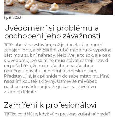
říj, 8 2023
Uvědomění si problému a
pochopení jeho závažnosti
Jednoho rána vstávám, což je docela standardní
zahájení dne, a při čištění zubů mi do ruky vypadne
část mou zubní náhrady. Nejdříve je to šok, ale pak
si uvědomuji, že se mi to musí stávat častěji - David
mi pořád říká, že mám všechno na všechno
náročnou povahu. Ale není to dneska o tom.
Představuji si, jak při snídani do sebe místo muffinů
nabalím kousek skloviny. Úsměv se mi vůbec
nechce a uvědomuji si, že je čas na návštěvu
zubního lékaře.
Zamíření k profesionálovi
Takže co děláte, když vám praskne zubní náhrada?