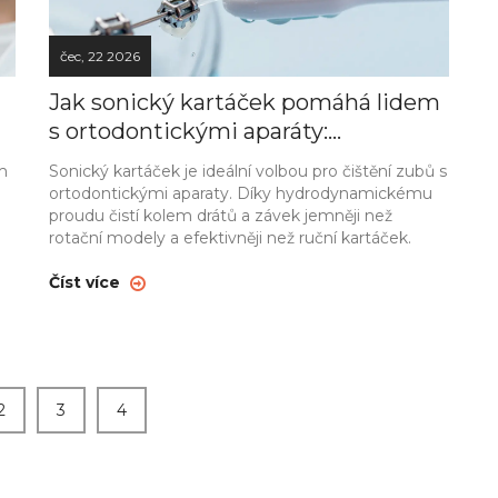
čec, 22 2026
Jak sonický kartáček pomáhá lidem
s ortodontickými aparáty:
Kompletní průvodce
m
Sonický kartáček je ideální volbou pro čištění zubů s
ortodontickými aparaty. Díky hydrodynamickému
proudu čistí kolem drátů a závek jemněji než
rotační modely a efektivněji než ruční kartáček.
Číst více
2
3
4