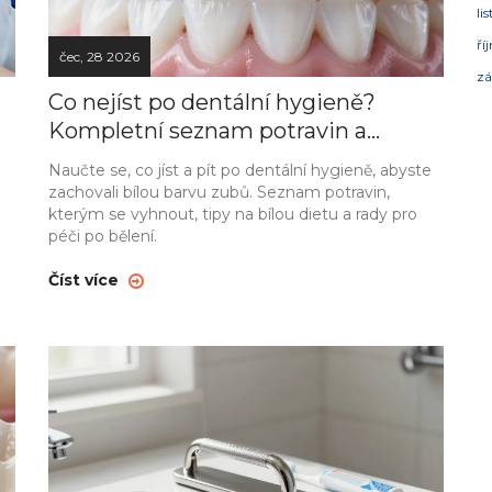
li
ří
čec, 28 2026
zá
Co nejíst po dentální hygieně?
Kompletní seznam potravin a
nápojů
Naučte se, co jíst a pít po dentální hygieně, abyste
zachovali bílou barvu zubů. Seznam potravin,
kterým se vyhnout, tipy na bílou dietu a rady pro
péči po bělení.
Číst více