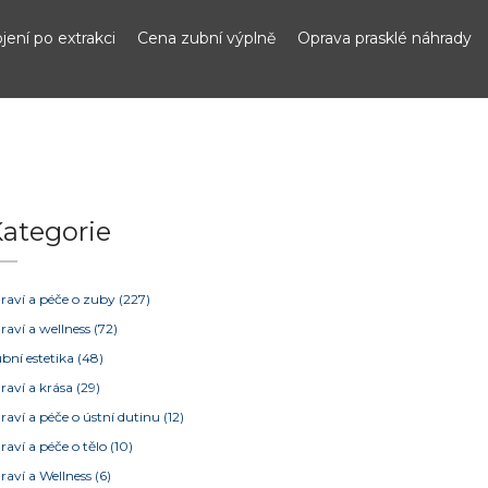
jení po extrakci
Cena zubní výplně
Oprava prasklé náhrady
ategorie
raví a péče o zuby
(227)
raví a wellness
(72)
bní estetika
(48)
raví a krása
(29)
raví a péče o ústní dutinu
(12)
raví a péče o tělo
(10)
raví a Wellness
(6)