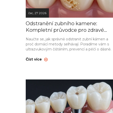
čec, 27 2026
Odstranění zubního kamene:
Kompletní průvodce pro zdravé
zuby a dásně
Naučte se, jak správně odstranit zubní kámen a
proč domácí metody selhávají. Poradíme vám s
ultrazvukovým čištěním, prevencí a péčí o dásně.
Číst více