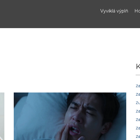
Vyviklá výplň
Ho
K
Zd
Zd
Zu
Zd
Zd
Zd
Zd