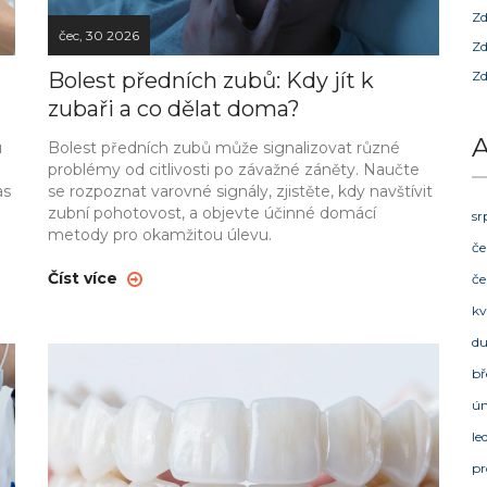
Zd
čec, 30 2026
Zd
Bolest předních zubů: Kdy jít k
Zd
zubaři a co dělat doma?
A
u
Bolest předních zubů může signalizovat různé
problémy od citlivosti po závažné záněty. Naučte
as
se rozpoznat varovné signály, zjistěte, kdy navštívit
zubní pohotovost, a objevte účinné domácí
sr
metody pro okamžitou úlevu.
če
Číst více
če
kv
d
bř
ú
le
pr