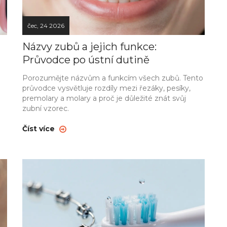
čec, 24 2026
Názvy zubů a jejich funkce:
Průvodce po ústní dutině
Porozumějte názvům a funkcím všech zubů. Tento
průvodce vysvětluje rozdíly mezi řezáky, pesíky,
premolary a molary a proč je důležité znát svůj
zubní vzorec.
Číst více