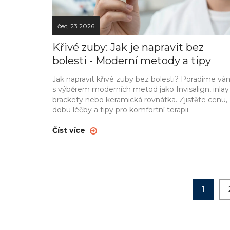
čec, 23 2026
Křivé zuby: Jak je napravit bez
bolesti - Moderní metody a tipy
Jak napravit křivé zuby bez bolesti? Poradíme vá
s výběrem moderních metod jako Invisalign, inlay
brackety nebo keramická rovnátka. Zjistěte cenu,
dobu léčby a tipy pro komfortní terapii.
Číst více
1