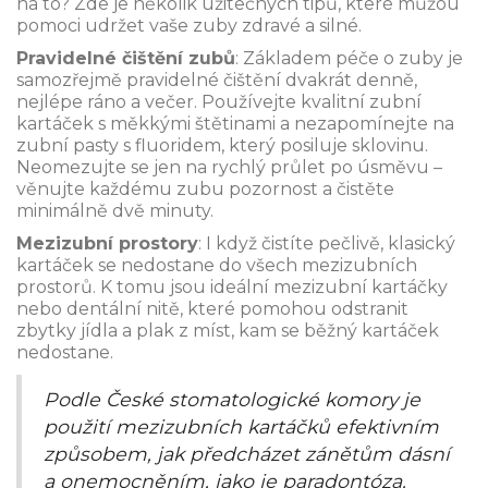
na to? Zde je několik užitečných tipů, které můžou
pomoci udržet vaše zuby zdravé a silné.
Pravidelné čištění zubů
: Základem péče o zuby je
samozřejmě pravidelné čištění dvakrát denně,
nejlépe ráno a večer. Používejte kvalitní zubní
kartáček s měkkými štětinami a nezapomínejte na
zubní pasty s fluoridem, který posiluje sklovinu.
Neomezujte se jen na rychlý průlet po úsměvu –
věnujte každému zubu pozornost a čistěte
minimálně dvě minuty.
Mezizubní prostory
: I když čistíte pečlivě, klasický
kartáček se nedostane do všech mezizubních
prostorů. K tomu jsou ideální mezizubní kartáčky
nebo dentální nitě, které pomohou odstranit
zbytky jídla a plak z míst, kam se běžný kartáček
nedostane.
Podle České stomatologické komory je
použití mezizubních kartáčků efektivním
způsobem, jak předcházet zánětům dásní
a onemocněním, jako je paradontóza.