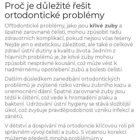
Proč je důležité řešit
ortodontické problémy
Ortodontické problémy, jako jsou
křivé zuby
a
špatně zarovnané čelisti, mohou způsobit řadu
zdravotních komplikací, pokud nejsou včas řešeny.
Nejde jen o estetickou záležitost, ale také o celkové
zdraví ústní dutiny a kvalitu života. Jedním z
hlavních problémů je, že křivé zuby mohou
způsobit nesprávné kousání, což může vést k
nadměrnému opotřebení zubů a bolesti čelistí.
Dalším důsledkem zanedbání ortodontických
problémů je zvýšené riziko vzniku zubního kazu a
onemocnění dásní. Špatně zarovnané zuby jsou
těžší k čištění, což vede k hromadění plaku a
bakterií. Udržování ústní hygieny se stává složitější
úkol, což zvyšuje pravděpodobnost vzniku infekcí a
zánětů.
V dětství a dospívání má ortodoncie klíčovou roli při
správném vývoji čelistí a zubů. S včasnou korekcí
můžeme předejít mnoha problémům v