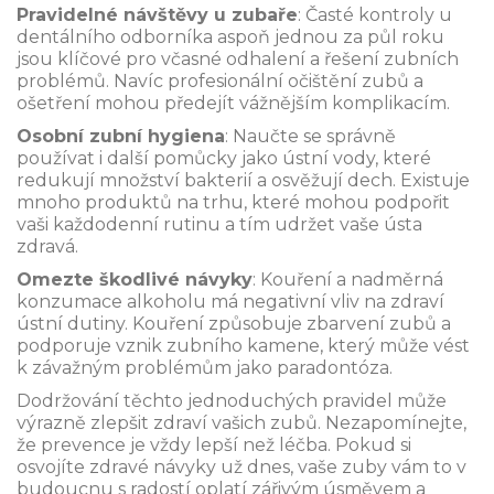
Pravidelné návštěvy u zubaře
: Časté kontroly u
dentálního odborníka aspoň jednou za půl roku
jsou klíčové pro včasné odhalení a řešení zubních
problémů. Navíc profesionální očištění zubů a
ošetření mohou předejít vážnějším komplikacím.
Osobní zubní hygiena
: Naučte se správně
používat i další pomůcky jako ústní vody, které
redukují množství bakterií a osvěžují dech. Existuje
mnoho produktů na trhu, které mohou podpořit
vaši každodenní rutinu a tím udržet vaše ústa
zdravá.
Omezte škodlivé návyky
: Kouření a nadměrná
konzumace alkoholu má negativní vliv na zdraví
ústní dutiny. Kouření způsobuje zbarvení zubů a
podporuje vznik zubního kamene, který může vést
k závažným problémům jako paradontóza.
Dodržování těchto jednoduchých pravidel může
výrazně zlepšit zdraví vašich zubů. Nezapomínejte,
že prevence je vždy lepší než léčba. Pokud si
osvojíte zdravé návyky už dnes, vaše zuby vám to v
budoucnu s radostí oplatí zářivým úsměvem a