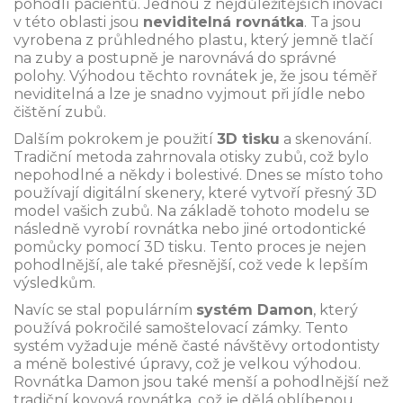
pohodlí pacientů. Jednou z nejdůležitějších inovací
v této oblasti jsou
neviditelná rovnátka
. Ta jsou
vyrobena z průhledného plastu, který jemně tlačí
na zuby a postupně je narovnává do správné
polohy. Výhodou těchto rovnátek je, že jsou téměř
neviditelná a lze je snadno vyjmout při jídle nebo
čištění zubů.
Dalším pokrokem je použití
3D tisku
a skenování.
Tradiční metoda zahrnovala otisky zubů, což bylo
nepohodlné a někdy i bolestivé. Dnes se místo toho
používají digitální skenery, které vytvoří přesný 3D
model vašich zubů. Na základě tohoto modelu se
následně vyrobí rovnátka nebo jiné ortodontické
pomůcky pomocí 3D tisku. Tento proces je nejen
pohodlnější, ale také přesnější, což vede k lepším
výsledkům.
Navíc se stal populárním
systém Damon
, který
používá pokročilé samoštelovací zámky. Tento
systém vyžaduje méně časté návštěvy ortodontisty
a méně bolestivé úpravy, což je velkou výhodou.
Rovnátka Damon jsou také menší a pohodlnější než
tradiční kovová rovnátka, což je dělá oblíbenou