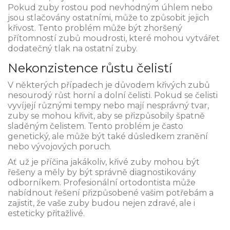
Pokud zuby rostou pod nevhodným úhlem nebo
jsou stlačovány ostatními, může to způsobit jejich
křivost. Tento problém může být zhoršený
přítomností zubů moudrosti, které mohou vytvářet
dodatečný tlak na ostatní zuby.
Nekonzistence růstu čelistí
V některých případech je důvodem křivých zubů
nesourodý růst horní a dolní čelisti. Pokud se čelisti
vyvíjejí různými tempy nebo mají nesprávný tvar,
zuby se mohou křivit, aby se přizpůsobily špatně
sladěným čelistem. Tento problém je často
genetický, ale může být také důsledkem zranění
nebo vývojových poruch.
Ať už je příčina jakákoliv, křivé zuby mohou být
řešeny a měly by být správně diagnostikovány
odborníkem. Profesionální ortodontista může
nabídnout řešení přizpůsobené vašim potřebám a
zajistit, že vaše zuby budou nejen zdravé, ale i
esteticky přitažlivé.