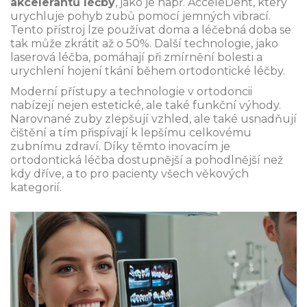
akcelerantů léčby
, jako je např. AcceleDent, který
urychluje pohyb zubů pomocí jemných vibrací.
Tento přístroj lze používat doma a léčebná doba se
tak může zkrátit až o 50%. Další technologie, jako
laserová léčba, pomáhají při zmírnění bolesti a
urychlení hojení tkání během ortodontické léčby.
Moderní přístupy a technologie v ortodoncii
nabízejí nejen estetické, ale také funkční výhody.
Narovnané zuby zlepšují vzhled, ale také usnadňují
čištění a tím přispívají k lepšímu celkovému
zubnímu zdraví. Díky těmto inovacím je
ortodontická léčba dostupnější a pohodlnější než
kdy dříve, a to pro pacienty všech věkových
kategorií.