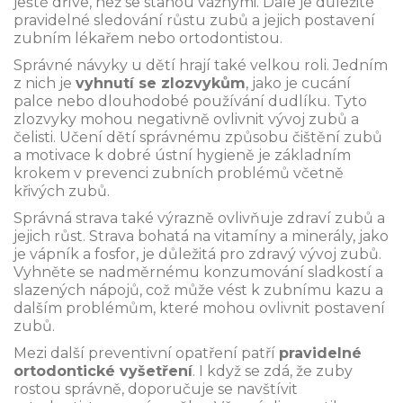
ještě dříve, než se stanou vážnými. Dále je důležité
pravidelné sledování růstu zubů a jejich postavení
zubním lékařem nebo ortodontistou.
Správné návyky u dětí hrají také velkou roli. Jedním
z nich je
vyhnutí se zlozvykům
, jako je cucání
palce nebo dlouhodobé používání dudlíku. Tyto
zlozvyky mohou negativně ovlivnit vývoj zubů a
čelisti. Učení dětí správnému způsobu čištění zubů
a motivace k dobré ústní hygieně je základním
krokem v prevenci zubních problémů včetně
křivých zubů.
Správná strava také výrazně ovlivňuje zdraví zubů a
jejich růst. Strava bohatá na vitamíny a minerály, jako
je vápník a fosfor, je důležitá pro zdravý vývoj zubů.
Vyhněte se nadměrnému konzumování sladkostí a
slazených nápojů, což může vést k zubnímu kazu a
dalším problémům, které mohou ovlivnit postavení
zubů.
Mezi další preventivní opatření patří
pravidelné
ortodontické vyšetření
. I když se zdá, že zuby
rostou správně, doporučuje se navštívit