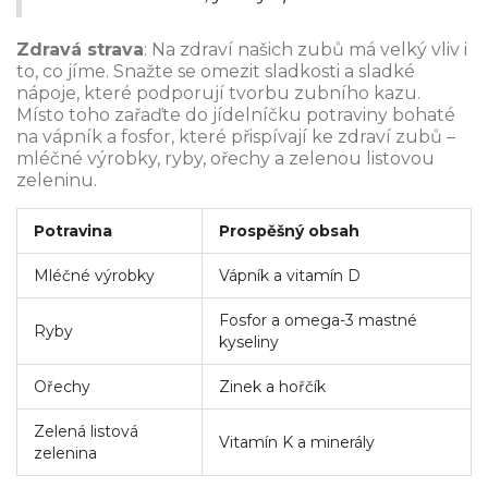
Zdravá strava
: Na zdraví našich zubů má velký vliv i
to, co jíme. Snažte se omezit sladkosti a sladké
nápoje, které podporují tvorbu zubního kazu.
Místo toho zařaďte do jídelníčku potraviny bohaté
na vápník a fosfor, které přispívají ke zdraví zubů –
mléčné výrobky, ryby, ořechy a zelenou listovou
zeleninu.
Potravina
Prospěšný obsah
Mléčné výrobky
Vápník a vitamín D
Fosfor a omega-3 mastné
Ryby
kyseliny
Ořechy
Zinek a hořčík
Zelená listová
Vitamín K a minerály
zelenina