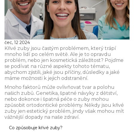
čec, 12 2024
Křivé zuby jsou častým problémem, který trápí
mnoho lidí po celém světě. Ale je to opravdu
problém, nebo jen kosmetická záležitost? Pojďme
se podívat na různé aspekty tohoto tématu,
abychom zjistili, jaké jsou příčiny, důsledky a jaké
máme možnosti k jejich odstranění.
Mnoho faktorů může ovlivňovat tvar a polohu
našich zubů. Genetika, špatné návyky z dětství,
nebo dokonce i špatná péče o zuby mohou
způsobit ortodontické problémy. Někdy jsou křivé
zuby jen estetický problém, jindy však mohou mít
vážnější dopady na naše zdraví.
Co způsobuje křivé zuby?