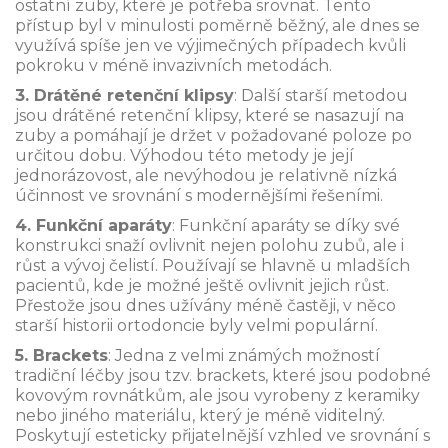
ostatní zuby, které je potřeba srovnat. Tento
přístup byl v minulosti poměrně běžný, ale dnes se
využívá spíše jen ve výjimečných případech kvůli
pokroku v méně invazivních metodách.
3. Drátěné retenční klipsy
: Další starší metodou
jsou drátěné retenční klipsy, které se nasazují na
zuby a pomáhají je držet v požadované poloze po
určitou dobu. Výhodou této metody je její
jednorázovost, ale nevýhodou je relativně nízká
účinnost ve srovnání s modernějšími řešeními.
4. Funkční aparáty
: Funkční aparáty se díky své
konstrukci snaží ovlivnit nejen polohu zubů, ale i
růst a vývoj čelistí. Používají se hlavně u mladších
pacientů, kde je možné ještě ovlivnit jejich růst.
Přestože jsou dnes užívány méně častěji, v něco
starší historii ortodoncie byly velmi populární.
5. Brackets
: Jedna z velmi známých možností
tradiční léčby jsou tzv. brackets, které jsou podobné
kovovým rovnátkům, ale jsou vyrobeny z keramiky
nebo jiného materiálu, který je méně viditelný.
Poskytují esteticky přijatelnější vzhled ve srovnání s