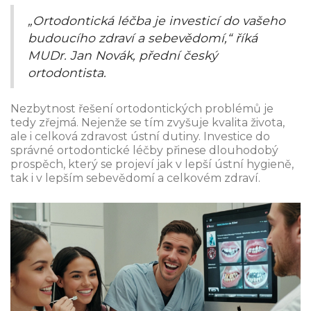
„Ortodontická léčba je investicí do vašeho
budoucího zdraví a sebevědomí,“ říká
MUDr. Jan Novák, přední český
ortodontista.
Nezbytnost řešení ortodontických problémů je
tedy zřejmá. Nejenže se tím zvyšuje kvalita života,
ale i celková zdravost ústní dutiny. Investice do
správné ortodontické léčby přinese dlouhodobý
prospěch, který se projeví jak v lepší ústní hygieně,
tak i v lepším sebevědomí a celkovém zdraví.