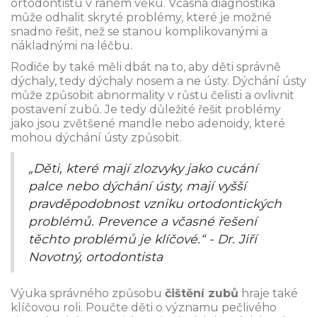
ortodontistu v raném věku. Včasná diagnostika
může odhalit skryté problémy, které je možné
snadno řešit, než se stanou komplikovanými a
nákladnými na léčbu.
Rodiče by také měli dbát na to, aby děti správně
dýchaly, tedy dýchaly nosem a ne ústy. Dýchání ústy
může způsobit abnormality v růstu čelisti a ovlivnit
postavení zubů. Je tedy důležité řešit problémy
jako jsou zvětšené mandle nebo adenoidy, které
mohou dýchání ústy způsobit.
„Děti, které mají zlozvyky jako cucání
palce nebo dýchání ústy, mají vyšší
pravděpodobnost vzniku ortodontických
problémů. Prevence a včasné řešení
těchto problémů je klíčové.“ - Dr. Jiří
Novotný, ortodontista
Výuka správného způsobu
čištění zubů
hraje také
klíčovou roli. Poučte děti o významu pečlivého