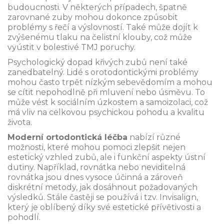
budoucnosti. V některých případech, špatně
zarovnané zuby mohou dokonce způsobit
problémy s řečí a výslovností. Také může dojít k
zvýšenému tlaku na čelistní klouby, což může
vyústit v bolestivé TMJ poruchy.
Psychologický dopad křivých zubů není také
zanedbatelný. Lidé s orotodontickými problémy
mohou často trpět nízkým sebevědomím a mohou
se cítit nepohodlně při mluvení nebo úsměvu. To
může vést k sociálním úzkostem a samoizolaci, což
má vliv na celkovou psychickou pohodu a kvalitu
života.
Moderní ortodontická léčba
nabízí různé
možnosti, které mohou pomoci zlepšit nejen
estetický vzhled zubů, ale i funkční aspekty ústní
dutiny. Například, rovnátka nebo neviditelná
rovnátka jsou dnes vysoce účinná a zároveň
diskrétní metody, jak dosáhnout požadovaných
výsledků. Stále častěji se používá i tzv. Invisalign,
který je oblíbený díky své estetické přívětivosti a
pohodlí.