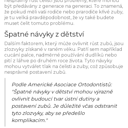
nesprávný růst čelistí jsou problémy, které mohou
být předávány z generace na generaci. To znamená,
že pokud měli vaši rodiče nebo prarodiče křivé zuby,
je tu velká pravděpodobnost, že vy také budete
muset čelit tomuto problému.
Špatné návyky z dětství
Dalším faktorem, který může ovlivnit růst zubů, jsou
zlozvyky získané v raném věku. Patří sem například
cucání palce, nadměrné používání dudlíků nebo
pití z láhve po druhém roce života. Tyto návyky
mohou vytvářet tlak na čelisti a zuby, což způsobuje
nesprávné postavení zubů.
Podle Americké Asociace Ortodontistů:
"Špatné návyky v dětství mohou výrazně
ovlivnit budoucí tvar ústní dutiny a
postavení zubů. Je důležité včas odstranit
tyto zlozvyky, aby se předešlo
komplikacím."