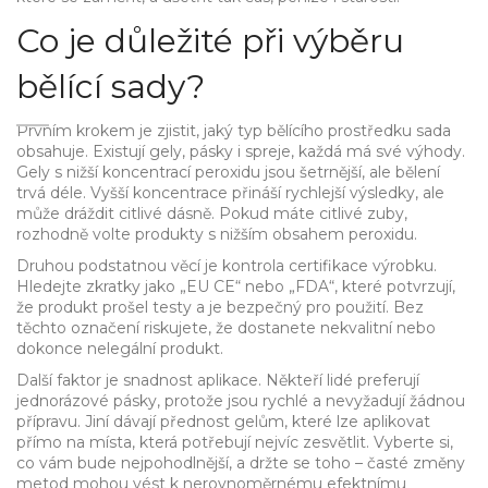
Co je důležité při výběru
bělící sady?
Prvním krokem je zjistit, jaký typ bělícího prostředku sada
obsahuje. Existují gely, pásky i spreje, každá má své výhody.
Gely s nižší koncentrací peroxidu jsou šetrnější, ale bělení
trvá déle. Vyšší koncentrace přináší rychlejší výsledky, ale
může dráždit citlivé dásně. Pokud máte citlivé zuby,
rozhodně volte produkty s nižším obsahem peroxidu.
Druhou podstatnou věcí je kontrola certifikace výrobku.
Hledejte zkratky jako „EU CE“ nebo „FDA“, které potvrzují,
že produkt prošel testy a je bezpečný pro použití. Bez
těchto označení riskujete, že dostanete nekvalitní nebo
dokonce nelegální produkt.
Další faktor je snadnost aplikace. Někteří lidé preferují
jednorázové pásky, protože jsou rychlé a nevyžadují žádnou
přípravu. Jiní dávají přednost gelům, které lze aplikovat
přímo na místa, která potřebují nejvíc zesvětlit. Vyberte si,
co vám bude nejpohodlnější, a držte se toho – časté změny
metod mohou vést k nerovnoměrnému efektnímu