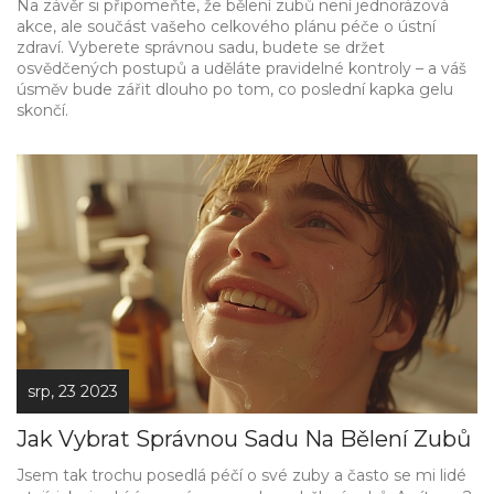
Na závěr si připomeňte, že bělení zubů není jednorázová
akce, ale součást vašeho celkového plánu péče o ústní
zdraví. Vyberete správnou sadu, budete se držet
osvědčených postupů a uděláte pravidelné kontroly – a váš
úsměv bude zářit dlouho po tom, co poslední kapka gelu
skončí.
srp, 23 2023
Jak Vybrat Správnou Sadu Na Bělení Zubů
Jsem tak trochu posedlá péčí o své zuby a často se mi lidé