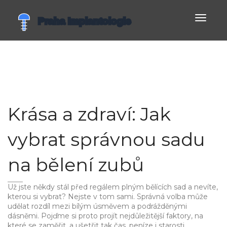
Zobrazi
navigac
Krása a zdraví: Jak
vybrat správnou sadu
na bělení zubů
Už jste někdy stál před regálem plným bělících sad a nevíte,
kterou si vybrat? Nejste v tom sami. Správná volba může
udělat rozdíl mezi bílým úsměvem a podrážděnými
dásněmi. Pojďme si proto projít nejdůležitější faktory, na
které se zaměřit, a ušetřit tak čas, peníze i starosti.