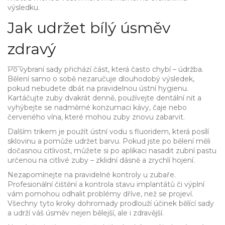
výsledku.
Jak udržet bílý úsměv
zdravý
Po vybraní sady přichází část, která často chybí – údržba.
Bělení samo o sobě nezaručuje dlouhodobý výsledek,
pokud nebudete dbát na pravidelnou ústní hygienu.
Kartáčujte zuby dvakrát denně, používejte dentální nit a
vyhýbejte se nadměrné konzumaci kávy, čaje nebo
červeného vína, které mohou zuby znovu zabarvit.
Dalším trikem je použít ústní vodu s fluoridem, která posílí
sklovinu a pomůže udržet barvu. Pokud jste po bělení měli
dočasnou citlivost, můžete si po aplikaci nasadit zubní pastu
určenou na citlivé zuby – zklidní dásně a zrychlí hojení.
Nezapomínejte na pravidelné kontroly u zubaře.
Profesionální čištění a kontrola stavu implantátů či výplní
vám pomohou odhalit problémy dříve, než se projeví.
Všechny tyto kroky dohromady prodlouží účinek bělící sady
a udrží váš úsměv nejen bělejší, ale i zdravější.