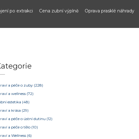
jení po extrakci
Cena zubní výplně
Oprava prasklé náhrady
ategorie
raví a péče o zuby
(228)
raví a wellness
(72)
bní estetika
(48)
raví a krása
(29)
raví a péče o ústní dutinu
(12)
raví a péče o tělo
(10)
raví a Wellness
(6)