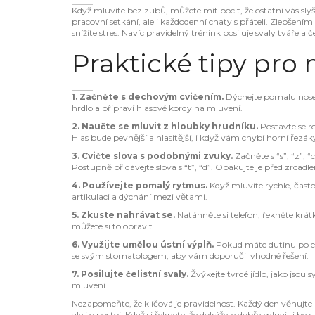
Když mluvíte bez zubů, můžete mít pocit, že ostatní vás slyš
pracovní setkání, ale i každodenní chaty s přáteli. Zlepšením
snížíte stres. Navíc pravidelný trénink posiluje svaly tváře a č
Praktické tipy pro
1. Začněte s dechovým cvičením.
Dýchejte pomalu nose
hrdlo a připraví hlasové kordy na mluvení.
2. Naučte se mluvit z hloubky hrudníku.
Postavte se ro
Hlas bude pevnější a hlasitější, i když vám chybí horní řezák
3. Cvičte slova s podobnými zvuky.
Začněte s “s”, “z”, 
Postupně přidávejte slova s “t”, “d”. Opakujte je před zrcadle
4. Používejte pomalý rytmus.
Když mluvíte rychle, čast
artikulaci a dýchání mezi větami.
5. Zkuste nahrávat se.
Natáhněte si telefon, řekněte krátk
můžete si to opravit.
6. Využijte umělou ústní výplň.
Pokud máte dutinu po ex
se svým stomatologem, aby vám doporučil vhodné řešení.
7. Posilujte čelistní svaly.
Žvýkejte tvrdé jídlo, jako jsou 
mluvení.
Nezapomeňte, že klíčová je pravidelnost. Každý den věnujte pě
ale i o postoj. Když si řeknete, že dokážete dobře mluvit i