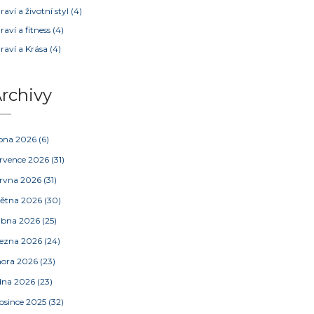
raví a životní styl
(4)
raví a fitness
(4)
raví a Krása
(4)
rchivy
pna 2026
(6)
rvence 2026
(31)
rvna 2026
(31)
ětna 2026
(30)
ubna 2026
(25)
ezna 2026
(24)
nora 2026
(23)
dna 2026
(23)
osince 2025
(32)