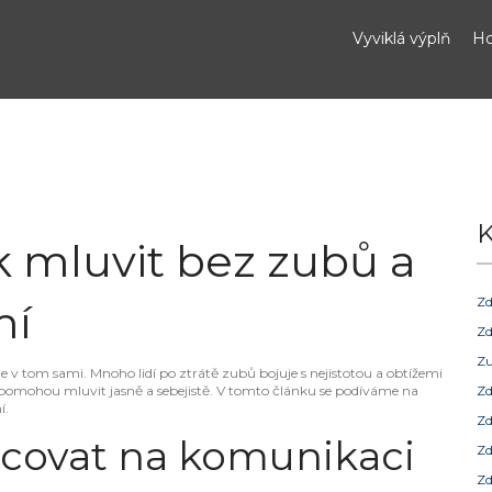
Vyviklá výplň
Ho
K
k mluvit bez zubů a
Zd
mí
Zd
Zu
e v tom sami. Mnoho lidí po ztrátě zubů bojuje s nejistotou a obtížemi
m pomohou mluvit jasně a sebejistě. V tomto článku se podíváme na
Zd
í.
Zd
racovat na komunikaci
Zd
Zd