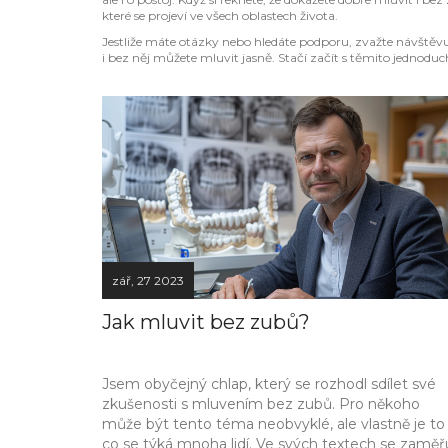
které se projeví ve všech oblastech života.
Jestliže máte otázky nebo hledáte podporu, zvažte návště
i bez něj můžete mluvit jasně. Stačí začít s těmito jednoduc
zář, 27 2023
Jak mluvit bez zubů?
Jsem obyčejný chlap, který se rozhodl sdílet své
zkušenosti s mluvením bez zubů. Pro někoho
může být tento téma neobvyklé, ale vlastně je to
co se týká mnoha lidí. Ve svých textech se zaměřu