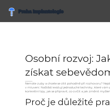
Osobní rozvoj: Ja
získat sebevědo
Nemáte zuby a chcete se cítit pohodlně při rozhovoru? Nejst
v mluvení. Naštěstí existují jednoduché techniky, které vá
konkrétní tipy, jak se připravit, co cvičit a jak změnit myšlen
Proč je důležité p