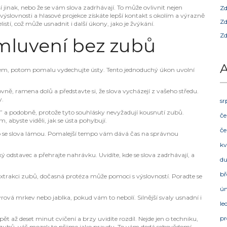
í jinak, nebo že se vám slova zadrhávají. To může ovlivnit nejen
Zd
 výslovnosti a hlasové projekce získáte lepší kontakt s okolím a výrazně
Zd
elistí, což může usnadnit i další úkony, jako je žvýkání.
Zd
 mluvení bez zubů
A
m, potom pomalu vydechujte ústy. Tento jednoduchý úkon uvolní
vně, ramena dolů a představte si, že slova vycházejí z vašeho středu.
y.
sr
“c” a podobně, protože tyto souhlásky nevyžadují kousnutí zubů.
če
m, abyste viděli, jak se ústa pohybují.
če
o se slova lámou. Pomalejší tempo vám dává čas na správnou
kv
ý odstavec a přehrajte nahrávku. Uvidíte, kde se slova zadrhávají, a
d
bř
trakci zubů, dočasná protéza může pomoci s výslovností. Poradte se
ú
syrová mrkev nebo jablka, pokud vám to nebolí. Silnější svaly usnadní i
le
pr
t až deset minut cvičení a brzy uvidíte rozdíl. Nejde jen o techniku,
 bez zubů, váš mozek to přijme jako pravdu. To vám dodá sebevědomí,