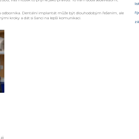
li
ří
vu odborníka. Dentální implantát může být dlouhodobým řešením, ale
hými kroky a dát si šanci na lepší komunikaci.
zá
ji