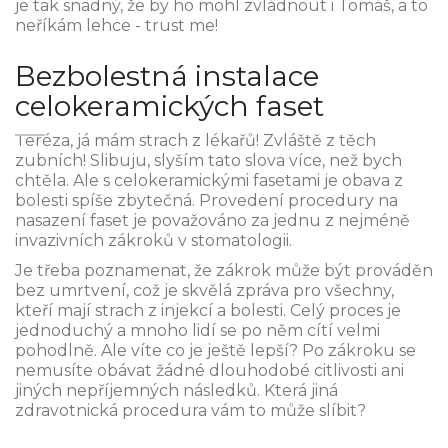
je tak snadný, že by ho mohl zvládnout i Tomáš, a to
neříkám lehce - trust me!
Bezbolestná instalace
celokeramických faset
Teréza, já mám strach z lékařů! Zvláště z těch
zubních! Slibuju, slyším tato slova více, než bych
chtěla. Ale s celokeramickými fasetami je obava z
bolesti spíše zbytečná. Provedení procedury na
nasazení faset je považováno za jednu z nejméně
invazivních zákroků v stomatologii.
Je třeba poznamenat, že zákrok může být prováděn
bez umrtvení, což je skvělá zpráva pro všechny,
kteří mají strach z injekcí a bolesti. Celý proces je
jednoduchý a mnoho lidí se po něm cítí velmi
pohodlně. Ale víte co je ještě lepší? Po zákroku se
nemusíte obávat žádné dlouhodobé citlivosti ani
jiných nepříjemných následků. Která jiná
zdravotnická procedura vám to může slíbit?