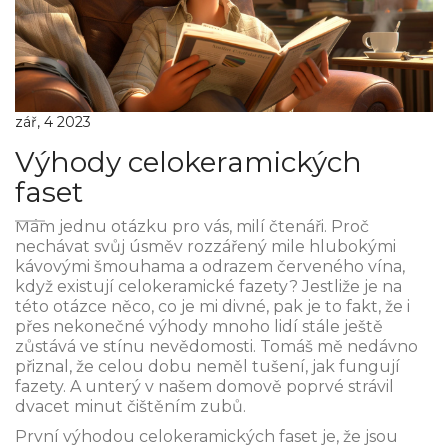
zář, 4 2023
Výhody celokeramických
faset
Mám jednu otázku pro vás, milí čtenáři. Proč
nechávat svůj úsměv rozzářený mile hlubokými
kávovými šmouhama a odrazem červeného vína,
když existují celokeramické fazety? Jestliže je na
této otázce něco, co je mi divné, pak je to fakt, že i
přes nekonečné výhody mnoho lidí stále ještě
zůstává ve stínu nevědomosti. Tomáš mě nedávno
přiznal, že celou dobu neměl tušení, jak fungují
fazety. A unterý v našem domově poprvé strávil
dvacet minut čištěním zubů.
První výhodou celokeramických faset je, že jsou