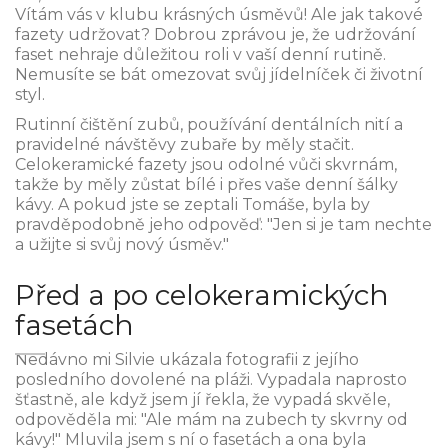
Vítám vás v klubu krásných úsměvů! Ale jak takové
fazety udržovat? Dobrou zprávou je, že udržování
faset nehraje důležitou roli v vaší denní rutině.
Nemusíte se bát omezovat svůj jídelníček či životní
styl.
Rutinní čištění zubů, používání dentálních nití a
pravidelné návštěvy zubaře by měly stačit.
Celokeramické fazety jsou odolné vůči skvrnám,
takže by měly zůstat bílé i přes vaše denní šálky
kávy. A pokud jste se zeptali Tomáše, byla by
pravděpodobně jeho odpověď: "Jen si je tam nechte
a užijte si svůj nový úsměv."
Před a po celokeramických
fasetách
Nedávno mi Silvie ukázala fotografii z jejího
posledního dovolené na pláži. Vypadala naprosto
šťastně, ale když jsem jí řekla, že vypadá skvěle,
odpověděla mi: "Ale mám na zubech ty skvrny od
kávy!" Mluvila jsem s ní o fasetách a ona byla