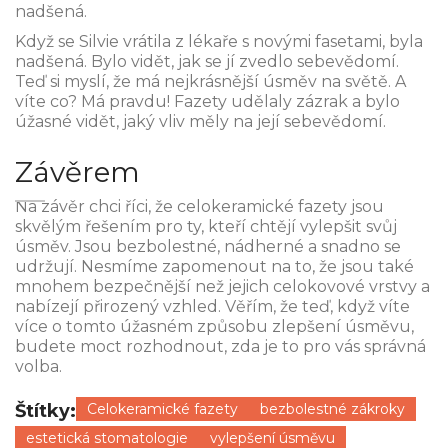
nadšená.
Když se Silvie vrátila z lékaře s novými fasetami, byla
nadšená. Bylo vidět, jak se jí zvedlo sebevědomí.
Teď si myslí, že má nejkrásnější úsměv na světě. A
víte co? Má pravdu! Fazety udělaly zázrak a bylo
úžasné vidět, jaký vliv měly na její sebevědomí.
Závěrem
Na závěr chci říci, že celokeramické fazety jsou
skvělým řešením pro ty, kteří chtějí vylepšit svůj
úsměv. Jsou bezbolestné, nádherné a snadno se
udržují. Nesmíme zapomenout na to, že jsou také
mnohem bezpečnější než jejich celokovové vrstvy a
nabízejí přirozený vzhled. Věřím, že teď, když víte
více o tomto úžasném způsobu zlepšení úsměvu,
budete moct rozhodnout, zda je to pro vás správná
volba.
Štítky:
Celokeramické fazety
bezbolestné zákroky
estetická stomatologie
vylepšení úsměvu