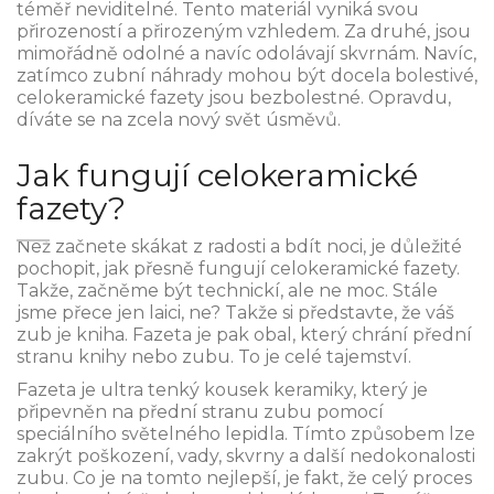
téměř neviditelné. Tento materiál vyniká svou
přirozeností a přirozeným vzhledem. Za druhé, jsou
mimořádně odolné a navíc odolávají skvrnám. Navíc,
zatímco zubní náhrady mohou být docela bolestivé,
celokeramické fazety jsou bezbolestné. Opravdu,
díváte se na zcela nový svět úsměvů.
Jak fungují celokeramické
fazety?
Než začnete skákat z radosti a bdít noci, je důležité
pochopit, jak přesně fungují celokeramické fazety.
Takže, začněme být technickí, ale ne moc. Stále
jsme přece jen laici, ne? Takže si představte, že váš
zub je kniha. Fazeta je pak obal, který chrání přední
stranu knihy nebo zubu. To je celé tajemství.
Fazeta je ultra tenký kousek keramiky, který je
připevněn na přední stranu zubu pomocí
speciálního světelného lepidla. Tímto způsobem lze
zakrýt poškození, vady, skvrny a další nedokonalosti
zubu. Co je na tomto nejlepší, je fakt, že celý proces