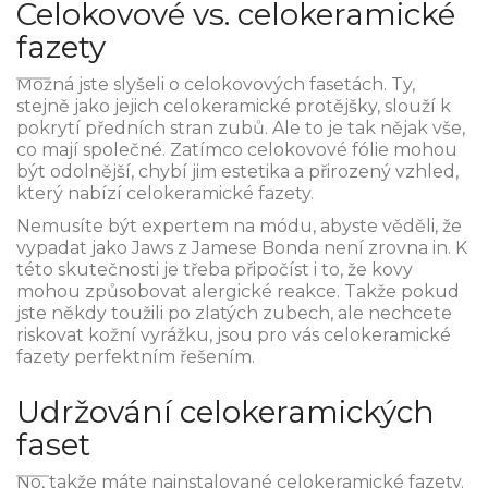
Celokovové vs. celokeramické
fazety
Možná jste slyšeli o celokovových fasetách. Ty,
stejně jako jejich celokeramické protějšky, slouží k
pokrytí předních stran zubů. Ale to je tak nějak vše,
co mají společné. Zatímco celokovové fólie mohou
být odolnější, chybí jim estetika a přirozený vzhled,
který nabízí celokeramické fazety.
Nemusíte být expertem na módu, abyste věděli, že
vypadat jako Jaws z Jamese Bonda není zrovna in. K
této skutečnosti je třeba připočíst i to, že kovy
mohou způsobovat alergické reakce. Takže pokud
jste někdy toužili po zlatých zubech, ale nechcete
riskovat kožní vyrážku, jsou pro vás celokeramické
fazety perfektním řešením.
Udržování celokeramických
faset
No, takže máte nainstalované celokeramické fazety.