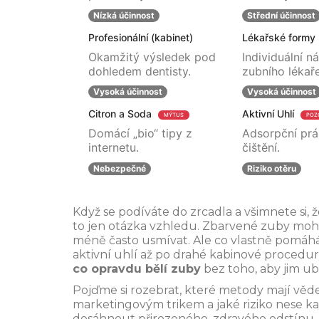
Nízká účinnost
Střední účinnost
Profesionální (kabinet)
Lékařské formy
Okamžitý výsledek pod
Individuální n
dohledem dentisty.
zubního lékaře
Vysoká účinnost
Vysoká účinnost
Citron a Soda
Aktivní Uhlí
MÝTUS
POZ
Domácí „bio“ tipy z
Adsorpční prá
internetu.
čištění.
Nebezpečné
Riziko otěru
Když se podíváte do zrcadla a všimnete si, ž
to jen otázka vzhledu. Zbarvené zuby moho
méně často usmívat. Ale co vlastně pomáhá?
aktivní uhlí až po drahé kabinové procedury
co opravdu bělí zuby
bez toho, aby jim ubl
Pojďme si rozebrat, které metody mají věd
marketingovým trikem a jaké riziko nese kaž
dosáhnout přirozeného, zdravého odstínu, 