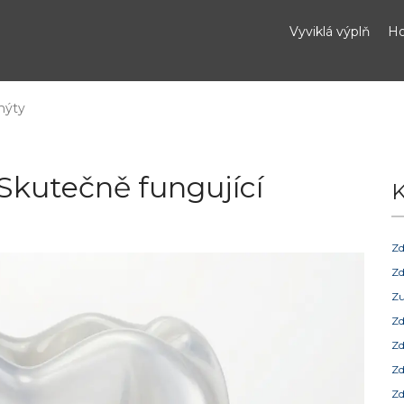
Vyviklá výplň
Ho
mýty
 Skutečně fungující
K
Zd
Zd
Zu
Zd
Zd
Zd
Zd