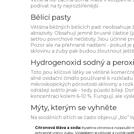
podívat na ty nejrozšířenější.
Bělicí pasty
Většina běžných bělicích past neobsahuje ž
abrazivity. Obsahují jemné brusné částice (j
setřou povrchové nečistoty. Jsou účinné 
Pozor ale na přehnané nadšení - pokud je 
sklovinu a zuby pak budou žloutnout ještě 
Hydrogenoxid sodný a perox
Toto jsou klíčové látky ve většině komerční
silné oxidační činidlo používané k rozkla
mikroskopických pórovitosti skloviny a ro
odrážejí světlo jinak - tedy působí bíleji. 
koncentraci kolem 6-10 %. Fungují, ale výsl
Mýty, kterým se vyhněte
Na sociálních sítích se často objevují „bio
Citronová šťáva a soda:
Kyselina citronová rozpouští m
ochranné vrstvy zubu. Výsledkem je citlivost a rychlé op