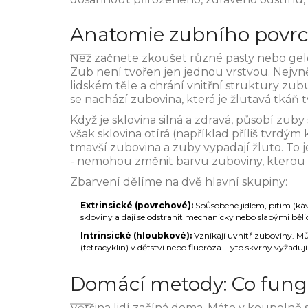
Anatomie zubního povrch
Než začnete zkoušet různé pasty nebo gelo
Zub není tvořen jen jednou vrstvou. Nejvněj
lidském těle a chrání vnitřní struktury zub
se nachází
zubovina
, která je
žlutavá tkáň 
Když je sklovina silná a zdravá, působí zuby 
však sklovina otírá (například příliš tvrdý
tmavší zubovina a zuby vypadají žluto. To
- nemohou změnit barvu zuboviny, kterou 
Zbarvení dělíme na dvě hlavní skupiny:
Extrinsické (povrchové):
Spůsobené jídlem, pitím (káv
skloviny a dají se odstranit mechanicky nebo slabými běli
Intrinsické (hloubkové):
Vznikají uvnitř zuboviny. Mů
(tetracyklin) v dětství nebo fluoróza. Tyto skvrny vyžadují
Domácí metody: Co fungu
Většina lidí začíná doma. Máte v koupelně 