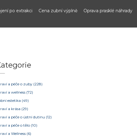
jení po extrakci
Cena zubní výplně
Oprava prasklé náhrady
ategorie
raví a péče o zuby
(228)
raví a wellness
(72)
bní estetika
(49)
raví a krása
(29)
raví a péče o ústní dutinu
(12)
raví a péče o tělo
(10)
raví a Wellness
(6)