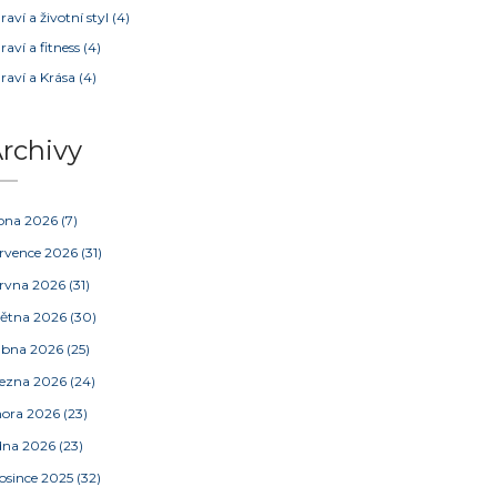
raví a životní styl
(4)
raví a fitness
(4)
raví a Krása
(4)
rchivy
pna 2026
(7)
rvence 2026
(31)
rvna 2026
(31)
ětna 2026
(30)
ubna 2026
(25)
ezna 2026
(24)
nora 2026
(23)
dna 2026
(23)
osince 2025
(32)