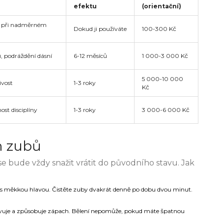
efektu
(orientační)
y při nadměrném
Dokud ji používáte
100-300 Kč
ů, podráždění dásní
6-12 měsíců
1 000-3 000 Kč
5 000-10 000
ivost
1-3 roky
Kč
nost disciplíny
1-3 roky
3 000-6 000 Kč
h zubů
e bude vždy snažit vrátit do původního stavu. Jak
u s měkkou hlavou. Čistěte zuby dvakrát denně po dobu dvou minut.
vuje a způsobuje zápach. Bělení nepomůže, pokud máte špatnou