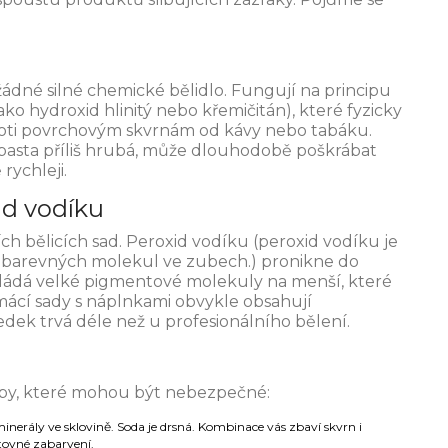
ádné silné chemické bělidlo. Fungují na principu
ako hydroxid hlinitý nebo křemičitán), které fyzicky
proti povrchovým skvrnám od kávy nebo tabáku.
pasta příliš hrubá, může dlouhodobě poškrábat
rychleji.
id vodíku
ch bělicích sad. Peroxid vodíku (
peroxid vodíku
je
du barevných molekul ve zubech
.
) pronikne do
zkládá velké pigmentové molekuly na menší, které
Domácí sady s náplnkami obvykle obsahují
edek trvá déle než u profesionálního bělení.
“ tipy, které mohou být nebezpečné:
inerály ve sklovině. Soda je drsná. Kombinace vás zbaví skvrn i
ětovné zabarvení.