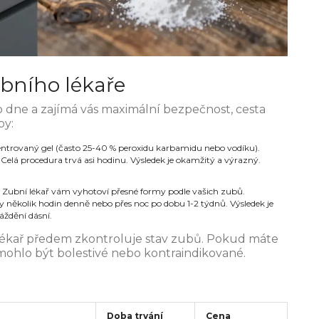
ubního lékaře
 dne a zajímá vás maximální bezpečnost, cesta
py:
ntrovaný gel (často 25-40 % peroxidu karbamidu nebo vodíku).
Celá procedura trvá asi hodinu. Výsledek je okamžitý a výrazný.
Zubní lékař vám vyhotoví přesné formy podle vašich zubů.
nky několik hodin denně nebo přes noc po dobu 1-2 týdnů. Výsledek je
áždění dásní.
 lékař předem zkontroluje stav zubů. Pokud máte
 mohlo být bolestivé nebo kontraindikované.
Doba trvání
Cena