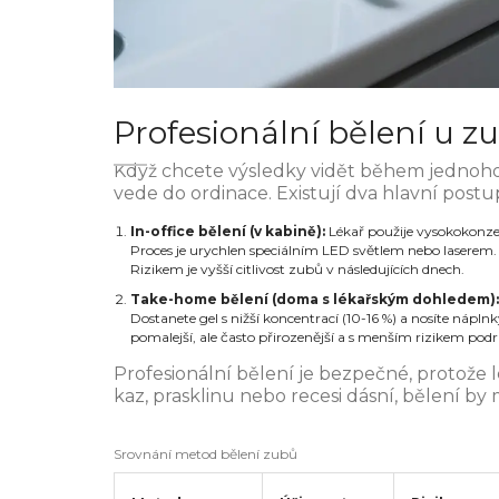
Profesionální bělení u z
Když chcete výsledky vidět během jednoho
vede do ordinace. Existují dva hlavní postu
In-office bělení (v kabině):
Lékař použije vysokokonze
Proces je urychlen speciálním LED světlem nebo laserem. 
Rizikem je vyšší citlivost zubů v následujících dnech.
Take-home bělení (doma s lékařským dohledem):
Dostanete gel s nižší koncentrací (10-16 %) a nosíte nápl
pomalejší, ale často přirozenější a s menším rizikem podr
Profesionální bělení je bezpečné, protože
kaz, prasklinu nebo recesi dásní, bělení by
Srovnání metod bělení zubů