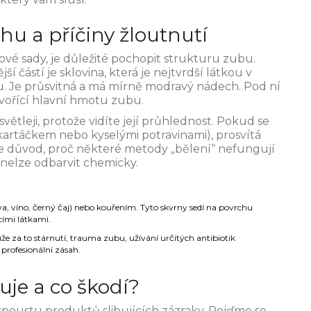
u a příčiny žloutnutí
vé sady, je důležité pochopit strukturu zubu.
ší částí je
sklovina
, která je
nejtvrdší látkou v
u
.
Je průsvitná a má mírně modravý nádech. Pod ní
tvořící hlavní hmotu zubu
.
světleji, protože vidíte její průhlednost. Pokud se
m kartáčkem nebo kyselými potravinami), prosvítá
 je důvod, proč některé metody „bělení“ nefungují
nelze odbarvit chemicky.
a, víno, černý čaj) nebo kouřením. Tyto skvrny sedí na povrchu
cími látkami.
že za to stárnutí, trauma zubu, užívání určitých antibiotik
 profesionální zásah.
je a co škodí?
spoustu produktů slibujících zázraky. Pojďme se