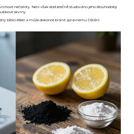
vrchové nečistoty. Není však dostatečně studováno jeho dlouhodobý
loubkové skvrny.
dný bělicí efekt a může dokonce bránit správnému čištění.