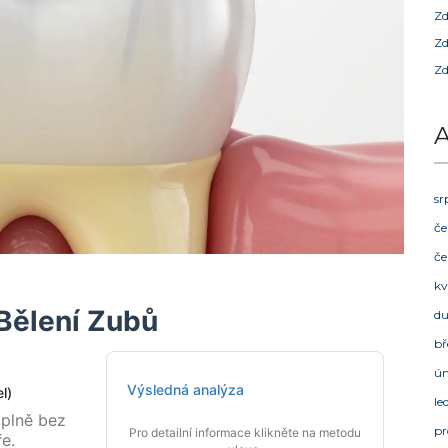
Zd
Zd
Zd
A
sr
če
če
kv
 Bělení Zubů
d
bř
ú
Výsledná analýza
l)
le
plně bez
pr
Pro detailní informace klikněte na metodu
e.