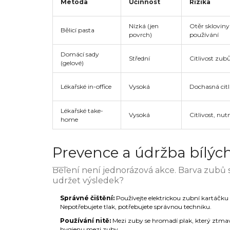
Metoda
Účinnost
Rizika
Nízká (jen
Otěr sklovin
Bělicí pasta
povrch)
používání
Domácí sady
Střední
Citlivost zub
(gelové)
Lékařské in-office
Vysoká
Dochasná citl
Lékařské take-
Vysoká
Citlivost, nut
home
Prevence a údržba bílýc
Bělení není jednorázová akce. Barva zubů s
udržet výsledek?
Správné čištění:
Používejte elektrickou zubní kartáčk
Nepotřebujete tlak, potřebujete správnou techniku.
Používání nitě:
Mezi zuby se hromadí plak, který ztma
hygienu mezi zuby.