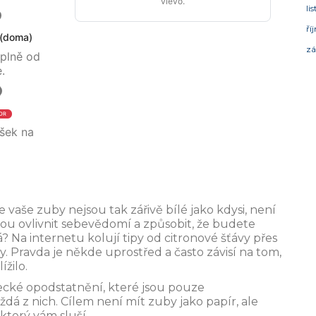
vlevo.
li
ří
 (doma)
zá
áplně od
.
OR
šek na
e vaše zuby nejsou tak zářivě bílé jako kdysi, není
u ovlivnit sebevědomí a způsobit, že budete
 Na internetu kolují tipy od citronové šťávy přes
. Pravda je někde uprostřed a často závisí na tom,
ížilo.
ecké opodstatnění, které jsou pouze
dá z nich. Cílem není mít zuby jako papír, ale
který vám sluší.