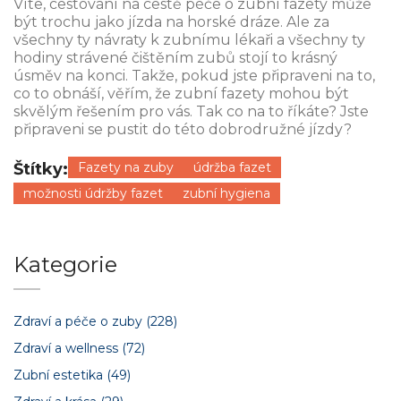
Víte, cestování na cestě péče o zubní fazety může
být trochu jako jízda na horské dráze. Ale za
všechny ty návraty k zubnímu lékaři a všechny ty
hodiny strávené čištěním zubů stojí to krásný
úsměv na konci. Takže, pokud jste připraveni na to,
co to obnáší, věřím, že zubní fazety mohou být
skvělým řešením pro vás. Tak co na to říkáte? Jste
připraveni se pustit do této dobrodružné jízdy?
Štítky:
Fazety na zuby
údržba fazet
možnosti údržby fazet
zubní hygiena
Kategorie
Zdraví a péče o zuby
(228)
Zdraví a wellness
(72)
Zubní estetika
(49)