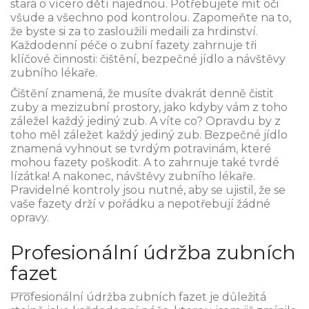
stará o vícero dětí najednou. Potřebujete mít oči
všude a všechno pod kontrolou. Zapomeňte na to,
že byste si za to zasloužili medaili za hrdinství.
Každodenní péče o zubní fazety zahrnuje tři
klíčové činnosti: čištění, bezpečné jídlo a návštěvy
zubního lékaře.
Čištění znamená, že musíte dvakrát denně čistit
zuby a mezizubní prostory, jako kdyby vám z toho
záležel každý jediný zub. A víte co? Opravdu by z
toho měl záležet každý jediný zub. Bezpečné jídlo
znamená vyhnout se tvrdým potravinám, které
mohou fazety poškodit. A to zahrnuje také tvrdé
lízátka! A nakonec, návštěvy zubního lékaře.
Pravidelné kontroly jsou nutné, aby se ujistil, že se
vaše fazety drží v pořádku a nepotřebují žádné
opravy.
Profesionální údržba zubních
fazet
Profesionální údržba zubních fazet je důležitá