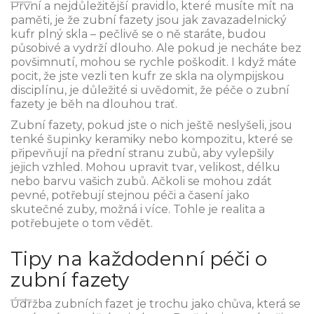
První a nejdůležitější pravidlo, které musíte mít na
paměti, je že zubní fazety jsou jak zavazadelnický
kufr plný skla – pečlivě se o ně staráte, budou
působivé a vydrží dlouho. Ale pokud je necháte bez
povšimnutí, mohou se rychle poškodit. I když máte
pocit, že jste vezli ten kufr ze skla na olympijskou
disciplínu, je důležité si uvědomit, že péče o zubní
fazety je běh na dlouhou trať.
Zubní fazety, pokud jste o nich ještě neslyšeli, jsou
tenké šupinky keramiky nebo kompozitu, které se
připevňují na přední stranu zubů, aby vylepšily
jejich vzhled. Mohou upravit tvar, velikost, délku
nebo barvu vašich zubů. Ačkoli se mohou zdát
pevné, potřebují stejnou péči a časení jako
skutečné zuby, možná i více. Tohle je realita a
potřebujete o tom vědět.
Tipy na každodenní péči o
zubní fazety
Údržba zubních fazet je trochu jako chůva, která se