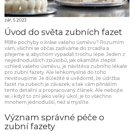
zář, 5 2023
Úvod do světa zubních fazet
Máte pochyby o kráse vašeho úsměvu? Rozumím
vám, všichni se občas zadíváme do zrcadla a
přejeme si, abychom vypadali trochu lépe. Jeden z
nejjednodušších způsobů, jak okamžitě zlepšit
vzhled vašeho úsměvu, je návštěva zubního lékaře
pro zubní fazety. Ale lehkomyslně do toho
nevstoupíme. Je důležité si uvědomit, že údržba
fazet na zubech je závazek, a tak vám přináším
tento detailní a propracovaný článek. Ale nebojte
se, i když to zní jako velký úkol, je to všechno
mnohem jednodušší, než si myslíte.
Význam správné péče o
zubní fazety