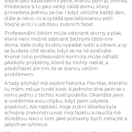
stejně jako každodenní péče, kterou jsem již zmínila.
Představte si to jako velký úklid domu, který
provedete jednou za čas. I když uklízíte každý den,
stále je něco, co si vyžádá specializovanou péči.
Stejně je to i s údržbou zubních fazet.
Profesionální čištění může odstranit skvrny a plak,
které není možné odstranit běžnými čištěními
doma. Vaše zuby budou vypadat svěží a zdravé, a vy
se budete cítit skvěle, když se na ně podíváte.
Kromě toho profesionální kontrola může odhalit
jakékoliv problémy, které by mohly nastat, a
předcházet jim tím, že se stanou větším
problémem.
A tady přichází má osobní historka. Pes Max, kterého
tu mám, miluje tvrdé kosti. A jednoho dne jsem se s
ním o jednu z těchto kostí podělila. Okamžitě jsem
si uvědomila svou chybu, když jsem uslyšela
prasknutí. Ale naštěstí, moje zubní lékařka byla
schopna zrekonstruovat moji fazetu a naučila mě
důležitou lekci o tom, jaké potraviny bych měla jíst a
jakých se vyhnout.