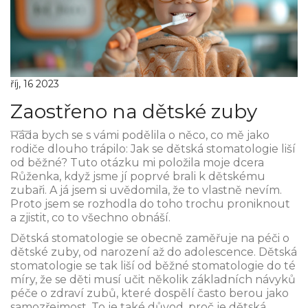
říj, 16 2023
Zaostřeno na dětské zuby
Ráda bych se s vámi podělila o něco, co mě jako
rodiče dlouho trápilo: Jak se dětská stomatologie liší
od běžné? Tuto otázku mi položila moje dcera
Růženka, když jsme jí poprvé brali k dětskému
zubaři. A já jsem si uvědomila, že to vlastně nevím.
Proto jsem se rozhodla do toho trochu proniknout
a zjistit, co to všechno obnáší.
Dětská stomatologie se obecně zaměřuje na péči o
dětské zuby, od narození až do adolescence. Dětská
stomatologie se tak liší od běžné stomatologie do té
míry, že se děti musí učit několik základních návyků
péče o zdraví zubů, které dospělí často berou jako
samozřejmost. To je také důvod, proč je dětská