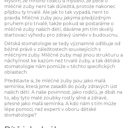
Myslím, že mnoho rodičů si myslelo, že péče o
mléčné zuby není tak důležitá, protože nakonec
přijdou ty trvalé. Ale jak to tak vypadá, není to
pravda. Mléčné zuby jsou jakýmsi předjízdným
pruhem pro trvalé, takže pokud se postaráme o
mléčné zuby našich dětí, dáváme jim tím skvělý
startovací výhodu pro zdravý úsměv v budoucnu.
Dětská stomatologie se tedy významně odlišuje od
běžné právě v záležitostech souvisejících s
mléčnými zuby. Mléčné zuby mají jinou strukturu a
náchylnost ke kazům než trvalé zuby, a tak dětská
stomatologie nám pomůže v těchto specifických
oblastech.
Představte si, že mléčné zuby jsou jako malá
semínka, která jsme zasadili do půdy zdravých úst
našich dětí. A naše povinnost, jako rodičů, je dbát na
to, aby tyto malé zoubky rostly silné a zdravé,
přesně jako malá semínka. A kdo nám s tím může
lépe pomoci, než experti v oboru dětské
stomatologie?