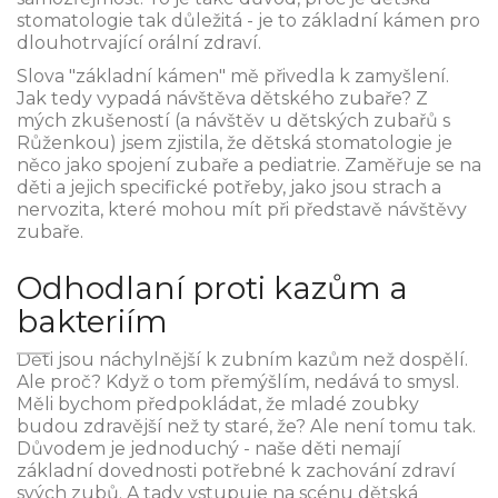
stomatologie tak důležitá - je to základní kámen pro
dlouhotrvající orální zdraví.
Slova "základní kámen" mě přivedla k zamyšlení.
Jak tedy vypadá návštěva dětského zubaře? Z
mých zkušeností (a návštěv u dětských zubařů s
Růženkou) jsem zjistila, že dětská stomatologie je
něco jako spojení zubaře a pediatrie. Zaměřuje se na
děti a jejich specifické potřeby, jako jsou strach a
nervozita, které mohou mít při představě návštěvy
zubaře.
Odhodlaní proti kazům a
bakteriím
Děti jsou náchylnější k zubním kazům než dospělí.
Ale proč? Když o tom přemýšlím, nedává to smysl.
Měli bychom předpokládat, že mladé zoubky
budou zdravější než ty staré, že? Ale není tomu tak.
Důvodem je jednoduchý - naše děti nemají
základní dovednosti potřebné k zachování zdraví
svých zubů. A tady vstupuje na scénu dětská