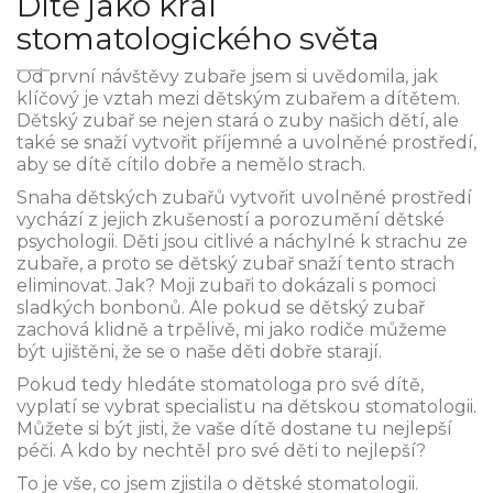
Dítě jako král
stomatologického světa
Od první návštěvy zubaře jsem si uvědomila, jak
klíčový je vztah mezi dětským zubařem a dítětem.
Dětský zubař se nejen stará o zuby našich dětí, ale
také se snaží vytvořit příjemné a uvolněné prostředí,
aby se dítě cítilo dobře a nemělo strach.
Snaha dětských zubařů vytvořit uvolněné prostředí
vychází z jejich zkušeností a porozumění dětské
psychologii. Děti jsou citlivé a náchylné k strachu ze
zubaře, a proto se dětský zubař snaží tento strach
eliminovat. Jak? Moji zubaři to dokázali s pomoci
sladkých bonbonů. Ale pokud se dětský zubař
zachová klidně a trpělivě, mi jako rodiče můžeme
být ujištěni, že se o naše děti dobře starají.
Pokud tedy hledáte stomatologa pro své dítě,
vyplatí se vybrat specialistu na dětskou stomatologii.
Můžete si být jisti, že vaše dítě dostane tu nejlepší
péči. A kdo by nechtěl pro své děti to nejlepší?
To je vše, co jsem zjistila o dětské stomatologii.