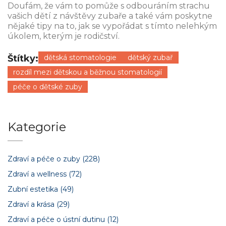
Doufám, že vám to pomůže s odbouráním strachu
vašich dětí z návštěvy zubaře a také vám poskytne
nějaké tipy na to, jak se vypořádat s tímto nelehkým
úkolem, kterým je rodičství.
Štítky:
dětská stomatologie
dětský zubař
rozdíl mezi dětskou a běžnou stomatologií
péče o dětské zuby
Kategorie
Zdraví a péče o zuby
(228)
Zdraví a wellness
(72)
Zubní estetika
(49)
Zdraví a krása
(29)
Zdraví a péče o ústní dutinu
(12)