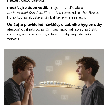
mezery často citlivější.
Používejte ústní vodík
- nejde o vodík, ale o
antiseptický ústní vodík
(např. chlorhexidin). Používejte
ho 2x týdně, abyste snížili bakterie v mezerech.
Udržujte pravidelné návštěvy u zubního hygienistky
-
alespoň dvakrát ročně. Oni vás naučí, jak správně čistit
mezery, a zaznamenají, zda se neobjevují příznaky
zánětu.