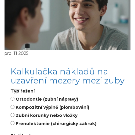
pro, 11 2025
Kalkulačka nákladů na
uzavření mezery mezi zuby
Typ řešení
Ortodontie (zubní nápravy)
Kompozitní výplně (plombování)
Zubní korunky nebo vložky
Frenulektomie (chirurgický zákrok)