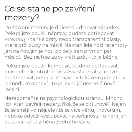
Co se stane po zavření
mezery?
Po zavření mezery je důležité udržovat výsledek.
Pokud jste použili nápravy, budete potřebovat
retentory
- tenké dráty nebo transparentní plasty,
které drží zuby na místě. Někteří lidé nosí retentory
jen na noc, jiní je nosí po celý den prvních pár
měsíců. Bez nich se zuby vrátí zpět - to je běžné.
Pokud jste použili kompozit, budete potřebovat
pravidelné kontrolní návštěvy. Materiál se může
opotřebovat, nebo se ztmavit. V takovém případě se
jednoduše obnoví - to je levnější než celé nové
řešení.
Nezapomeňte na psychologickou stránku. Mnoho
lidí, kteří zavřeli mezery, říká, že se cítí „nově“. Nejen
že se smějí volněji, ale i že se více věnují hovorům,
nebo se odváží vystupovat na veřejnosti. To není jen
estetika - je to změna životního stylu.