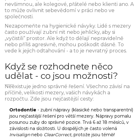
nevšimnou, ale kolegové, přátelé nebo klienti ano. A
to může ovlivnit sebevědomí v práci nebo ve
společnosti.
Nezapomeňte na hygienické návyky. Lidé s mezery
často používají zubní nit nebo jehličky, aby si
„vyčistili“ prostor. Ale když to dělají nepravidelně
nebo příliš agresivně, mohou poškodit dásně. To
vede k jejich odtahování - a to je nevratný proces.
Když se rozhodnete něco
udělat - co jsou možnosti?
Neexistuje jedno správné řešení. Všechno závisí na
příčině, velikosti mezery, vašich návykách a
rozpočtu. Zde jsou nejčastější cesty:
Ortodontie
- zubní nápravy (klasické nebo transparentní)
jsou nejčastější řešení pro větší mezery. Nápravy pomalu
posunou zuby do správné pozice. Trvá 6 až 18 měsíců, v
závislosti na složitosti. U dospělých je často volená
Invisalign
nebo
ClearCorrect
, protože jsou téměř