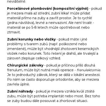
neviditelné.
Porcelánové plombování (kompozitní výplně)
- pokud
je mezera malá až střední, zubní lékař může přidat
materiál přímo na zuby a zavřít prostor. Je to rychlé
(jedna návštěva), levné a neinvazivní. Ale není trvalé -
materiál se po 5-8 letech může opotřebovat nebo
ztmavit.
Zubní korunky nebo vložky
- pokud máte i jiné
problémy s tvarem zubů (např. poškozené nebo
zmenšené), může být vhodnější zhotovení keramických
vložek nebo korunek. Toto řešení je drahší, ale trvalejší a
zároveň zlepšuje celkový vzhled.
Chirurgické zákroky
- pokud je příčinou příliš dlouhá
frenulum, může být nutná malá operace -
frenulektomie
.
Je to jednoduchý zákrok, který se dělá v lokální anestezii.
Po něm se často doporučuje ortodontie, aby se mezera
zavřela úplně.
Zubní náhrady
- pokud je mezera vznikla kvůli ztrátě
zubu, může být potřeba implantát nebo most. Bez toho
se zuby budou dále posouvat a zhoršovat situaci.