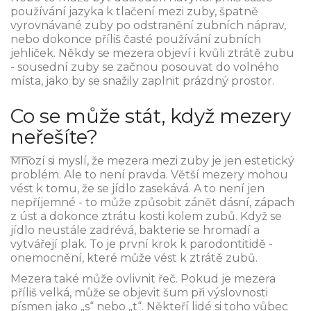
používání jazyka k tlačení mezi zuby, špatně
vyrovnávané zuby po odstranění zubních náprav,
nebo dokonce příliš časté používání zubních
jehliček. Někdy se mezera objeví i kvůli ztrátě zubu
- sousední zuby se začnou posouvat do volného
místa, jako by se snažily zaplnit prázdný prostor.
Co se může stát, když mezery
neřešíte?
Mnozí si myslí, že mezera mezi zuby je jen estetický
problém. Ale to není pravda. Větší mezery mohou
vést k tomu, že se jídlo zasekává. A to není jen
nepříjemné - to může způsobit zánět dásní, zápach
z úst a dokonce ztrátu kosti kolem zubů. Když se
jídlo neustále zadrévá, bakterie se hromadí a
vytvářejí plak. To je první krok k parodontitidě -
onemocnění, které může vést k ztrátě zubů.
Mezera také může ovlivnit řeč. Pokud je mezera
příliš velká, může se objevit šum při výslovnosti
písmen jako „s“ nebo „t“. Někteří lidé si toho vůbec