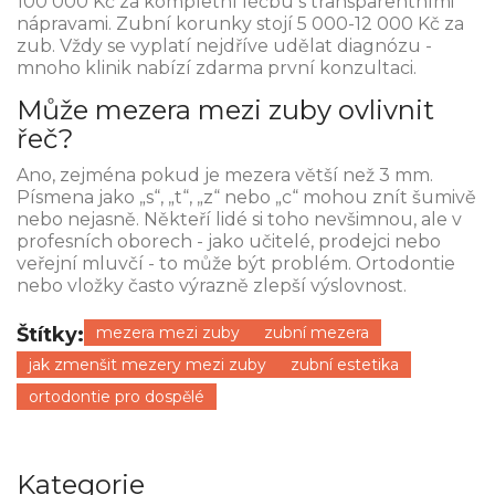
100 000 Kč za kompletní léčbu s transparentními
nápravami. Zubní korunky stojí 5 000-12 000 Kč za
zub. Vždy se vyplatí nejdříve udělat diagnózu -
mnoho klinik nabízí zdarma první konzultaci.
Může mezera mezi zuby ovlivnit
řeč?
Ano, zejména pokud je mezera větší než 3 mm.
Písmena jako „s“, „t“, „z“ nebo „c“ mohou znít šumivě
nebo nejasně. Někteří lidé si toho nevšimnou, ale v
profesních oborech - jako učitelé, prodejci nebo
veřejní mluvčí - to může být problém. Ortodontie
nebo vložky často výrazně zlepší výslovnost.
Štítky:
mezera mezi zuby
zubní mezera
jak zmenšit mezery mezi zuby
zubní estetika
ortodontie pro dospělé
Kategorie