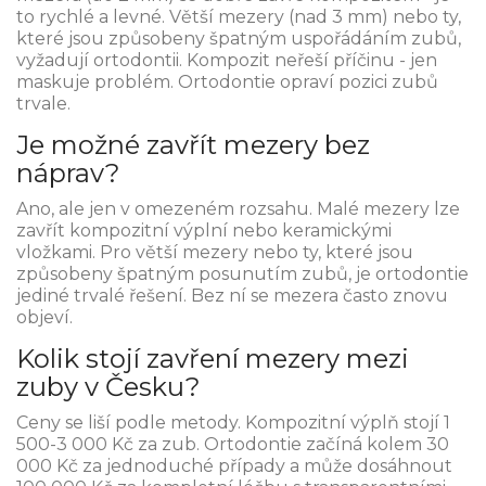
to rychlé a levné. Větší mezery (nad 3 mm) nebo ty,
které jsou způsobeny špatným uspořádáním zubů,
vyžadují ortodontii. Kompozit neřeší příčinu - jen
maskuje problém. Ortodontie opraví pozici zubů
trvale.
Je možné zavřít mezery bez
náprav?
Ano, ale jen v omezeném rozsahu. Malé mezery lze
zavřít kompozitní výplní nebo keramickými
vložkami. Pro větší mezery nebo ty, které jsou
způsobeny špatným posunutím zubů, je ortodontie
jediné trvalé řešení. Bez ní se mezera často znovu
objeví.
Kolik stojí zavření mezery mezi
zuby v Česku?
Ceny se liší podle metody. Kompozitní výplň stojí 1
500-3 000 Kč za zub. Ortodontie začíná kolem 30
000 Kč za jednoduché případy a může dosáhnout