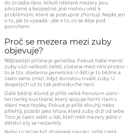
do zrcadla ráno. Ačkoli některé mezery jsou
přirozené a bezpečné, jiné mohou vést k
problémům, které se postupně zhoršují. Nejde jen
o to, jak to vypadá - jde o to, co se děje pod
povrchem.
Proč se mezera mezi zuby
objevuje?
Nejčastější příčina je genetika. Pokud máte menší
zuby vůči velikosti čelisti, zůstane mezi nimi prostor -
to je tzv.
diastema genetická
. U dětí je to běžné a
často samo zmizí, když dorostou trvalé zuby. U
dospělých už to tak jednoduché není.
Další běžný důvod je příliš velká
frenulum ústní
-
ten tenký kus tkáně, který spojuje horní rtem s
dásní mezi řezáky. Pokud je příliš dlouhý nebo
přilehlý, působí jako šňůra, která zuby drží od sebe.
Toto je často vidět u lidí, kteří měli mezery ještě v
dětství a ty se nezavřely.
Nebo to může být důsledek návyků: příliš časté