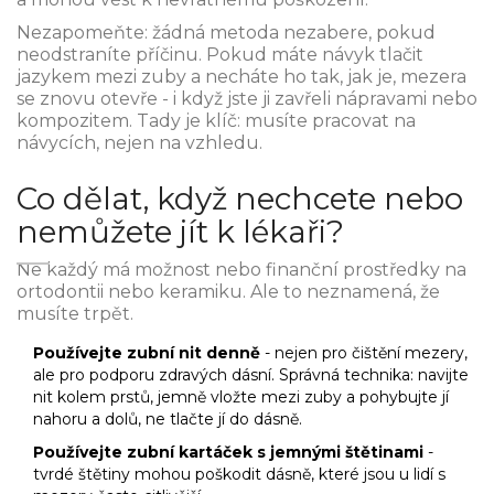
Nezapomeňte: žádná metoda nezabere, pokud
neodstraníte příčinu. Pokud máte návyk tlačit
jazykem mezi zuby a necháte ho tak, jak je, mezera
se znovu otevře - i když jste ji zavřeli nápravami nebo
kompozitem. Tady je klíč: musíte pracovat na
návycích, nejen na vzhledu.
Co dělat, když nechcete nebo
nemůžete jít k lékaři?
Ne každý má možnost nebo finanční prostředky na
ortodontii nebo keramiku. Ale to neznamená, že
musíte trpět.
Používejte zubní nit denně
- nejen pro čištění mezery,
ale pro podporu zdravých dásní. Správná technika: navijte
nit kolem prstů, jemně vložte mezi zuby a pohybujte jí
nahoru a dolů, ne tlačte jí do dásně.
Používejte zubní kartáček s jemnými štětinami
-
tvrdé štětiny mohou poškodit dásně, které jsou u lidí s