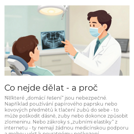
Co nejde dělat - a proč
Některé „domácí řešení“ jsou nebezpečné.
Například používání papírového paprsku nebo
kovových předmětů k tlačení zubů do sebe - to
může poškodit dásně, zuby nebo dokonce způsobit
zlomeninu. Nebo zákroky s „zubními elastiky“ z
internetu - ty nemají žádnou medicínskou podporu
a mohou vést k nevratnému poškození.