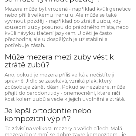
Mezera může být vrozená - například kvůli genetice
nebo příliš velkému frenulu. Ale může se také
vyvinout později - například po ztrátě zubu, kdy
sousední zuby posunou do prázdného místa, nebo
kvůli návyku tlačení jazykem. U dětí je často
přechodná, ale u dospělých je už stabilní a
potřebuje zásah.
Může mezera mezi zuby vést k
ztrátě zubů?
Ano, pokud je mezera příliš velká a nečistíte ji
správně. Jídlo se zasekává, vzniká plak, který
způsobuje zánět dásní. Pokud se nezabere, může
přejít do parodontitidy - onemocnění, které ničí
kost kolem zubů a vede k jejich uvolnění a ztrátě.
Je lepší ortodontie nebo
kompozitní výplň?
To závisí na velikosti mezery a vašich cílech. Malá
mezera (do 2 mm) se dobře zavře kompozitem - je