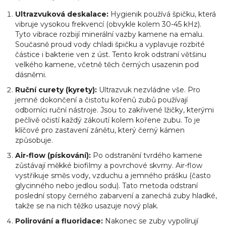
Ultrazvuková deskalace:
Hygienik používá špičku, která
vibruje vysokou frekvencí (obvykle kolem 30-45 kHz).
Tyto vibrace rozbijí minerální vazby kamene na emalu.
Současně proud vody chladi špičku a vyplavuje rozbité
částice i bakterie ven z úst. Tento krok odstraní většinu
velkého kamene, včetně těch černých usazenin pod
dásněmi.
Ruční curety (kyrety):
Ultrazvuk nezvládne vše. Pro
jemné dokončení a čistotu kořenů zubů používají
odborníci ruční nástroje. Jsou to zakřivené lžičky, kterými
pečlivě očistí každý zákoutí kolem kořene zubu. To je
klíčové pro zastavení zánětu, který černý kámen
způsobuje.
Air-flow (pískování):
Po odstranění tvrdého kamene
zůstávají měkké biofilmy a povrchové skvrny. Air-flow
vystřikuje směs vody, vzduchu a jemného prášku (často
glycinného nebo jedlou sodu). Tato metoda odstraní
poslední stopy černého zabarvení a zanechá zuby hladké,
takže se na nich těžko usazuje nový plak.
Polirování a fluoridace:
Nakonec se zuby vypolírují