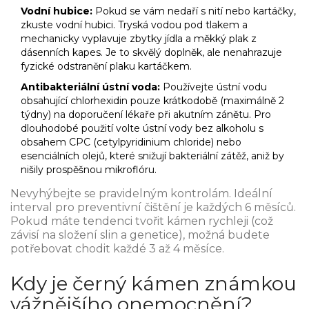
Vodní hubice:
Pokud se vám nedaří s nití nebo kartáčky,
zkuste vodní hubici. Tryská vodou pod tlakem a
mechanicky vyplavuje zbytky jídla a měkký plak z
dásenních kapes. Je to skvělý doplněk, ale nenahrazuje
fyzické odstranění plaku kartáčkem.
Antibakteriální ústní voda:
Používejte ústní vodu
obsahující chlorhexidin pouze krátkodobě (maximálně 2
týdny) na doporučení lékaře při akutním zánětu. Pro
dlouhodobé použití volte ústní vody bez alkoholu s
obsahem CPC (cetylpyridinium chloride) nebo
esenciálních olejů, které snižují bakteriální zátěž, aniž by
nišily prospěšnou mikroflóru.
Nevyhýbejte se pravidelným kontrolám. Ideální
interval pro preventivní čištění je každých 6 měsíců.
Pokud máte tendenci tvořit kámen rychleji (což
závisí na složení slin a genetice), možná budete
potřebovat chodit každé 3 až 4 měsíce.
Kdy je černý kámen známkou
vážnějšího onemocnění?