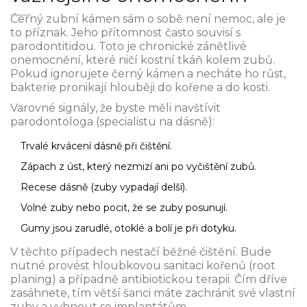
Černý zubní kámen sám o sobě není nemoc, ale je
to příznak. Jeho přítomnost často souvisí s
parodontitidou
. Toto je chronické zánětlivé
onemocnění, které ničí kostní tkáň kolem zubů.
Pokud ignorujete černý kámen a necháte ho růst,
bakterie pronikají hlouběji do kořene a do kosti.
Varovné signály, že byste měli navštívit
parodontologa (specialistu na dásně):
Trvalé krvácení dásně při čištění.
Zápach z úst, který nezmizí ani po vyčištění zubů.
Recese dásně (zuby vypadají delší).
Volné zuby nebo pocit, že se zuby posunují.
Gumy jsou zarudlé, otoklé a bolí je při dotyku.
V těchto případech nestačí běžné čištění. Bude
nutné provést hloubkovou sanitaci kořenů (root
planing) a případně antibiotickou terapii. Čím dříve
zasáhnete, tím větší šanci máte zachránit své vlastní
zuby a vyhnout se implantátům.