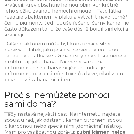
krvácejí. Krev obsahuje hemoglobin, konkrétně
jeho složku zvanou hemochromogen. Tato látka
reaguje s bakteriemi v plaku a vytváří tmavé, téměř
černé pigmenty. Jednoduše řečeno: černý kámen je
často důkazem toho, že vaše dásně bojují s infekcí a
krvácejí.
Dalším faktorem může být konzumace silně
barvivých látek, jako je káva, červené víno nebo
tabák. Tyto látky se váží na drsný povrch kamene a
prohlubují jeho barvu. Nicméně samotná
přítomnost černé barvy nejčastěji indikuje
přítomnost bakteriálních toxinů a krve, nikoliv jen
povrchové zabarvení jídlem.
Proč si nemůžete pomoci
sami doma?
Tady nastává největší past. Na internetu najdete
spoustu rad, jak odstranit kámen citronem, sodou
bikarbónou nebo speciálními „domácími“ nástroji.
Mám pro vás špatnou zprávu:
zubní kámen nelze