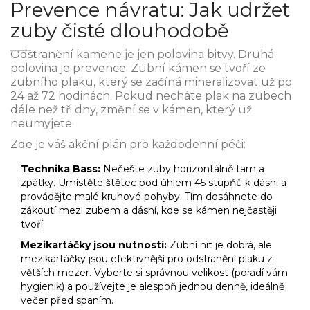
Prevence návratu: Jak udržet
zuby čisté dlouhodobě
Odstranění kamene je jen polovina bitvy. Druhá
polovina je prevence. Zubní kámen se tvoří ze
zubního plaku, který se začíná mineralizovat už po
24 až 72 hodinách. Pokud necháte plak na zubech
déle než tři dny, změní se v kámen, který už
neumyjete.
Zde je váš akční plán pro každodenní péči:
Technika Bass:
Nečešte zuby horizontálně tam a
zpátky. Umístěte štětec pod úhlem 45 stupňů k dásni a
provádějte malé kruhové pohyby. Tím dosáhnete do
zákoutí mezi zubem a dásní, kde se kámen nejčastěji
tvoří.
Mezikartáčky jsou nutností:
Zubní nit je dobrá, ale
mezikartáčky jsou efektivnější pro odstranění plaku z
větších mezer. Vyberte si správnou velikost (poradí vám
hygienik) a používejte je alespoň jednou denně, ideálně
večer před spaním.