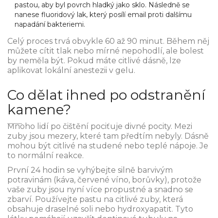
pastou, aby byl povrch hladký jako sklo. Následně se
nanese fluoridový lak, který posílí email proti dalšímu
napadání bakteriemi.
Celý proces trvá obvykle 60 až 90 minut. Během něj
můžete cítit tlak nebo mírné nepohodlí, ale bolest
by neměla být. Pokud máte citlivé dásně, lze
aplikovat lokální anestezii v gelu.
Co dělat ihned po odstranění
kamene?
Mnoho lidí po čištění pociťuje divné pocity. Mezi
zuby jsou mezery, které tam předtím nebyly. Dásně
mohou být citlivé na studené nebo teplé nápoje. Je
to normální reakce.
První 24 hodin se vyhýbejte silně barvivým
potravinám (káva, červené víno, borůvky), protože
vaše zuby jsou nyní více propustné a snadno se
zbarví. Používejte pastu na citlivé zuby, která
obsahuje draselné soli nebo hydroxyapatit. Tyto