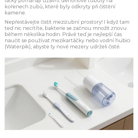
látky pomáhají uzavřít dentinové tubuly na
kořenech zubů, které byly odkryty při čištění
kamene.
Nepřestávejte čistit mezizubní prostory! I když tam
teď nic necítíte, bakterie se začnou množit znovu
během několika hodin. Právě teď je nejlepší čas
naučit se používat mezikartáčky nebo vodní hubici
(Waterpik), abyste ty nové mezery udrželi čisté.