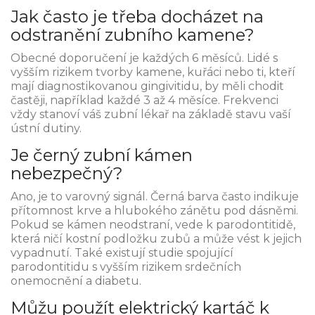
Jak často je třeba docházet na
odstranění zubního kamene?
Obecné doporučení je každých 6 měsíců. Lidé s
vyšším rizikem tvorby kamene, kuřáci nebo ti, kteří
mají diagnostikovanou gingivitidu, by měli chodit
častěji, například každé 3 až 4 měsíce. Frekvenci
vždy stanoví váš zubní lékař na základě stavu vaší
ústní dutiny.
Je černý zubní kámen
nebezpečný?
Ano, je to varovný signál. Černá barva často indikuje
přítomnost krve a hlubokého zánětu pod dásněmi.
Pokud se kámen neodstraní, vede k parodontitidě,
která ničí kostní podložku zubů a může vést k jejich
vypadnutí. Také existují studie spojující
parodontitidu s vyšším rizikem srdečních
onemocnění a diabetu.
Můžu použít elektrický kartáč k