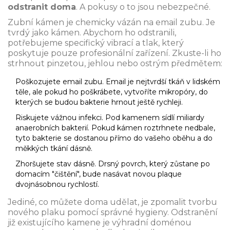
odstranit doma
. A pokusy o to jsou nebezpečné.
Zubní kámen je chemicky vázán na email zubu. Je
tvrdý jako kámen. Abychom ho odstranili,
potřebujeme specifický vibrací a tlak, který
poskytuje pouze profesionální zařízení. Zkuste-li ho
strhnout pinzetou, jehlou nebo ostrým předmětem:
Poškozujete email zubu. Email je nejtvrdší tkáň v lidském
těle, ale pokud ho poškrábete, vytvoříte mikropóry, do
kterých se budou bakterie hrnout ještě rychleji.
Riskujete vážnou infekci. Pod kamenem sídlí miliardy
anaerobních bakterií. Pokud kámen roztrhnete nedbale,
tyto bakterie se dostanou přímo do vašeho oběhu a do
měkkých tkání dásně.
Zhoršujete stav dásně. Drsný povrch, který zůstane po
domacím "čištění", bude nasávat novou plaque
dvojnásobnou rychlostí.
Jediné, co můžete doma udělat, je zpomalit tvorbu
nového plaku pomocí správné hygieny. Odstranění
již existujícího kamene je výhradní doménou