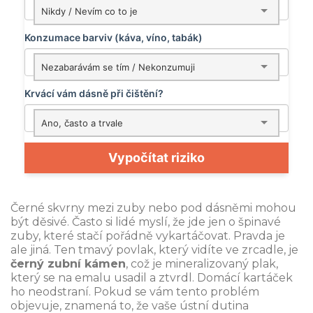
Nikdy / Nevím co to je
Konzumace barviv (káva, víno, tabák)
Nezabarávám se tím / Nekonzumuji
Krvácí vám dásně při čištění?
Ano, často a trvale
Vypočítat riziko
Černé skvrny mezi zuby nebo pod dásněmi mohou
být děsivé. Často si lidé myslí, že jde jen o špinavé
zuby, které stačí pořádně vykartáčovat. Pravda je
ale jiná. Ten tmavý povlak, který vidíte ve zrcadle, je
černý zubní kámen
, což je mineralizovaný plak,
který se na emalu usadil a ztvrdl. Domácí kartáček
ho neodstraní. Pokud se vám tento problém
objevuje, znamená to, že vaše ústní dutina