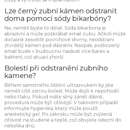
Lze černý zubní kámen odstranit
doma pomocí sódy bikarbóny?
Ne, neměli byste to dělat. Soda bikarbona je
abrazivní a může poškrábat email zubu. Ačkoli může
dočasně zesvětlit povrchové skvrny, neodstraní
ztvrdělý kámen pod dásněmi. Naopak, poškozený
email bude v budoucnu nasávat více barev a
bakterií, což situaci zhorší.
Bolestí při odstranění zubního
kamene?
Během samotného čištění ultrazvukem by jste
neměli cítit ostrou bolest. Může dojít k nepohodlí
nebo tlaku. Pokud máte silný zánět dásně,
procedura může být citlivější. V takovém případě
informujte hygienika, který může použít
anestetický gel. Po zákroku může být zvýšená
citlivost na studené a teplé, což obvykle odezní do
několika dnů.