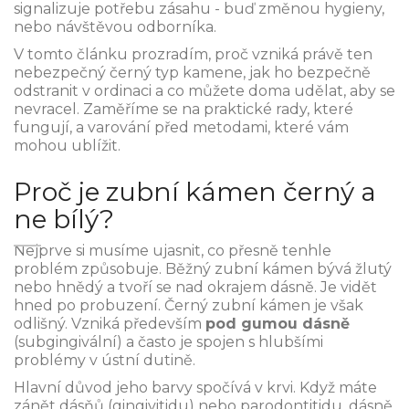
signalizuje potřebu zásahu - buď změnou hygieny,
nebo návštěvou odborníka.
V tomto článku prozradím, proč vzniká právě ten
nebezpečný černý typ kamene, jak ho bezpečně
odstranit v ordinaci a co můžete doma udělat, aby se
nevracel. Zaměříme se na praktické rady, které
fungují, a varování před metodami, které vám
mohou ublížit.
Proč je zubní kámen černý a
ne bílý?
Nejprve si musíme ujasnit, co přesně tenhle
problém způsobuje. Běžný zubní kámen bývá žlutý
nebo hnědý a tvoří se nad okrajem dásně. Je vidět
hned po probuzení. Černý zubní kámen je však
odlišný. Vzniká především
pod gumou dásně
(subgingivální) a často je spojen s hlubšími
problémy v ústní dutině.
Hlavní důvod jeho barvy spočívá v krvi. Když máte
zánět dásňů (gingivitidu) nebo parodontitidu, dásně