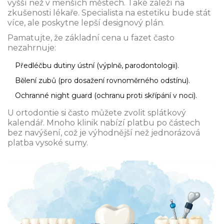
vyšší než v menších městech. Také záleží na
zkušenosti lékaře. Specialista na estetiku bude stát
více, ale poskytne lepší designový plán.
Pamatujte, že základní cena u fazet často
nezahrnuje:
Předléčbu dutiny ústní (výplně, parodontologii).
Bělení zubů (pro dosažení rovnoměrného odstínu).
Ochranné night guard (ochranu proti skřípání v noci).
U ortodontie si často můžete zvolit splátkový
kalendář. Mnoho klinik nabízí platbu po částech
bez navýšení, což je výhodnější než jednorázová
platba vysoké sumy.