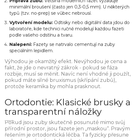
Příprava zubu:
Většina moderních fazet vyžaduje
minimální broušení (často jen 0,3-0,5 mm). U některých
typů (tzv. no-prep) se vůbec nebrousí.
Vytvoření modelu:
Odtisky nebo digitální data jdou do
laboratoře, kde technici ručně modelují každou fazeti
podle vašeho odstínu a tvaru.
Nalepení:
Fazety se natrvalo cementují na zuby
speciálním lepidlem.
Výhodou je okamžitý efekt. Nevýhodou je cena a
fakt, že jde o nevratný zákrok - pokud se fáza
rozbije, musí se měnit. Navíc není vhodné ji použít,
pokud máte silné bruxismus (skřípání zubů),
protože keramika by mohla prasknout.
Ortodontie: Klasické brusky a
transparentní náložky
Pokud jsou zuby skutečně posunuté mimo svůj
přírodní prostor, jsou fazete jen „maskou“. Pravým
řešením je
ortodontická léčba
. Ta fyzicky přesune