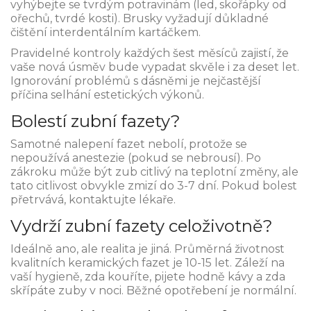
vyhýbejte se tvrdým potravinám (led, skořápky od
ořechů, tvrdé kosti). Brusky vyžadují důkladné
čištění interdentálním kartáčkem.
Pravidelné kontroly každých šest měsíců zajistí, že
vaše nová úsměv bude vypadat skvěle i za deset let.
Ignorování problémů s dásněmi je nejčastější
příčina selhání estetických výkonů.
Bolestí zubní fazety?
Samotné nalepení fazet nebolí, protože se
nepoužívá anestezie (pokud se nebrousí). Po
zákroku může být zub citlivý na teplotní změny, ale
tato citlivost obvykle zmizí do 3-7 dní. Pokud bolest
přetrvává, kontaktujte lékaře.
Vydrží zubní fazety celoživotně?
Ideálně ano, ale realita je jiná. Průměrná životnost
kvalitních keramických fazet je 10-15 let. Záleží na
vaší hygieně, zda kouříte, pijete hodně kávy a zda
skřípáte zuby v noci. Běžné opotřebení je normální.