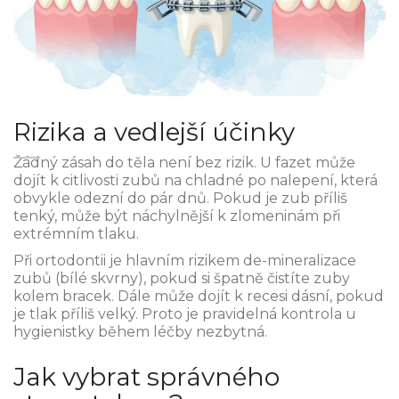
Rizika a vedlejší účinky
Žádný zásah do těla není bez rizik. U fazet může
dojít k citlivosti zubů na chladné po nalepení, která
obvykle odezní do pár dnů. Pokud je zub příliš
tenký, může být náchylnější k zlomeninám při
extrémním tlaku.
Při ortodontii je hlavním rizikem de-mineralizace
zubů (bílé skvrny), pokud si špatně čistíte zuby
kolem bracek. Dále může dojít k recesi dásní, pokud
je tlak příliš velký. Proto je pravidelná kontrola u
hygienistky během léčby nezbytná.
Jak vybrat správného