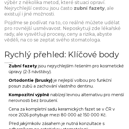
výběr z několika metod, které situaci opraví.
Nejrychlejší cestou jsou často
zubní fazety
, ale
existují i jiné možnosti.
Pojďme se podívat na to, co reálně můžete udělat
pro rovnější usměvavost. Neposkytuji zde lékařské
rady, ale vysvětluji procesy, ceny a rizika, abyste
věděli, na co se zeptat svého stomatologa.
Rychlý přehled: Klíčové body
Zubní fazety
jsou nejrychlejším řešením pro kosmetické
úpravy (2-3 návštěvy).
Ortodontie (brusky)
je nejlepší volbou pro funkční
posun zubů a zachování vlastního dentinu.
Kompozitní výplně
nabízejí levnou alternativu pro menší
nerovnosti bez broušení.
Cena za kompletní sadu keramických fazet se v ČR v
roce 2026 pohybuje mezi 80 000 až 150 000 Kč.
Před jakýmkoliv zásahem je nutná konzultace s