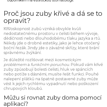
odborníkem na
estetickou stomatologii
.
Proč jsou zuby křivé a dá se to
opravit?
Křivoskopnost zubů vzniká obvykle kvůli
nedostatečnému prostoru v čelisti během vývoje,
dědičnosti nebo dlouhodobému tlaku jazyka a rtů.
Někdy jde o drobné estetiky, jako je lehce otočený
boční řezák. Jindy jde o závažné skřízy, které brání
správnému žvýkání.
Je důležité rozlišovat mezi
kosmetickým
problémem
a
funkčním poruchou
. Pokud vám křivé
zuby způsobují bolesti čelisti, hluk ve spáncích
nebo potíže s dásněmi, musíte řešit funkci. Pouhé
nalepení plátků na špatně postavené zuby může
vést k jejich rychlému vypadnutí nebo poškození
chrupových kloubů.
Můžu si rovnat zuby doma pomocí
aplikací?