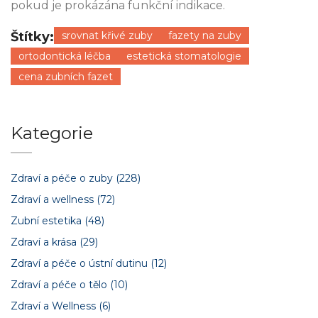
pokud je prokázána funkční indikace.
Štítky:
srovnat křivé zuby
fazety na zuby
ortodontická léčba
estetická stomatologie
cena zubních fazet
Kategorie
Zdraví a péče o zuby
(228)
Zdraví a wellness
(72)
Zubní estetika
(48)
Zdraví a krása
(29)
Zdraví a péče o ústní dutinu
(12)
Zdraví a péče o tělo
(10)
Zdraví a Wellness
(6)