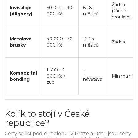
Žádná
Invisalign
60 000 - 90
6-18
(žádné
(Alignery)
000 Kč
měsíců
broušení)
Metalové
40 000 - 70
12-24
Žádná
brusky
000 Kč
měsíců
1 500 - 3
Kompozitní
1
000 Kč /
Minimální
bonding
návštěva
zub
Kolik to stojí v České
republice?
Ceny se liší podle regionu. V Praze a Brně jsou ceny