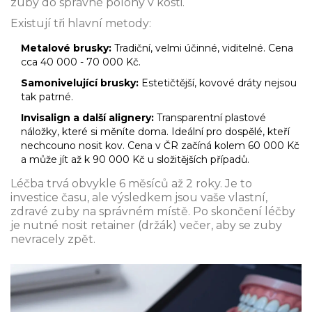
zuby do správné polohy v kosti.
Existují tři hlavní metody:
Metalové brusky:
Tradiční, velmi účinné, viditelné. Cena
cca 40 000 - 70 000 Kč.
Samonivelující brusky:
Estetičtější, kovové dráty nejsou
tak patrné.
Invisalign a další alignery:
Transparentní plastové
náložky, které si měníte doma. Ideální pro dospělé, kteří
nechcouno nosit kov. Cena v ČR začíná kolem 60 000 Kč
a může jít až k 90 000 Kč u složitějších případů.
Léčba trvá obvykle 6 měsíců až 2 roky. Je to
investice času, ale výsledkem jsou vaše vlastní,
zdravé zuby na správném místě. Po skončení léčby
je nutné nosit retainer (držák) večer, aby se zuby
nevracely zpět.