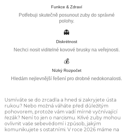
Funkce & Zdraví
Potřebuji skutečně posunout zuby do správné
polohy.
👻
Diskrétnost
Nechci nosit viditelné kovové brusky na veřejnosti.
💰
Nízký Rozpočet
Hledám nejlevnější řešení pro drobné nedokonalosti.
Usmíváte se do zrcadla a hned si zakryjete ústa
rukou? Nebo možná váháte před důležitým
pohovorem, protože vám vadí mírně vyčnívající
řezák? Není to jen o narcismu. Křivé zuby mohou
ovlivnit vaše sebevědomí i způsob, jakým
komunikujete s ostatními. V roce 2026 máme na