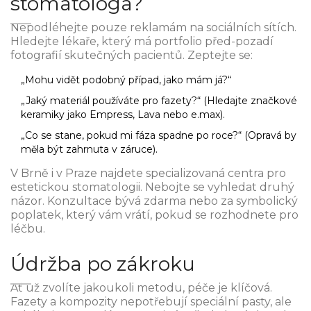
stomatologa?
Nepodléhejte pouze reklamám na sociálních sítích.
Hledejte lékaře, který má portfolio před-pozadí
fotografií skutečných pacientů. Zeptejte se:
„Mohu vidět podobný případ, jako mám já?“
„Jaký materiál používáte pro fazety?“ (Hledajte značkové
keramiky jako Empress, Lava nebo e.max).
„Co se stane, pokud mi fáza spadne po roce?“ (Opravá by
měla být zahrnuta v záruce).
V Brně i v Praze najdete specializovaná centra pro
estetickou stomatologii. Nebojte se vyhledat druhý
názor. Konzultace bývá zdarma nebo za symbolický
poplatek, který vám vrátí, pokud se rozhodnete pro
léčbu.
Údržba po zákroku
Ať už zvolíte jakoukoli metodu, péče je klíčová.
Fazety a kompozity nepotřebují speciální pasty, ale