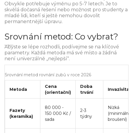
Obvykle potřebuje výměnu po 5-7 letech. Je to
skvělá dočasná řešení nebo možnost pro studenty a
mladé lidi, kteří si ještě nemohou dovolit
permanentnější úpravu.
Srovnání metod: Co vybrat?
Abyste se lépe rozhodli, podívejme se na klíčové
parametry. Každá metoda má své místo a žádná
není univerzálně „nejlepší“.
Srovnání metod rovnání zubů v roce 2026
Cena
Doba
Metoda
Invazivita
(orientační)
trvání
80 000 -
Nízká
Fazety
2-3
150 000 Kč /
(minimální
(keramika)
týdny
sada
broušení)