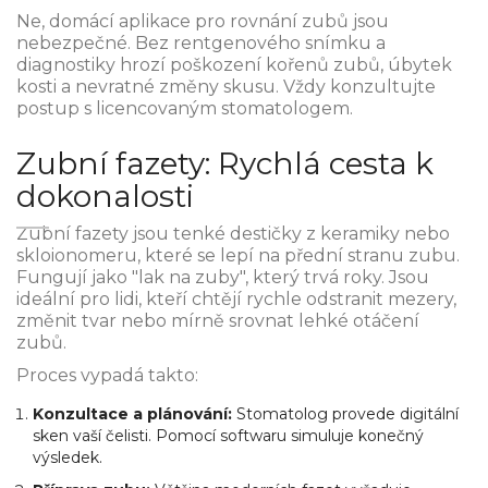
Ne, domácí aplikace pro rovnání zubů jsou
nebezpečné. Bez rentgenového snímku a
diagnostiky hrozí poškození kořenů zubů, úbytek
kosti a nevratné změny skusu. Vždy konzultujte
postup s licencovaným stomatologem.
Zubní fazety: Rychlá cesta k
dokonalosti
Zubní fazety
jsou tenké destičky z keramiky nebo
skloionomeru, které se lepí na přední stranu zubu.
Fungují jako "lak na zuby", který trvá roky. Jsou
ideální pro lidi, kteří chtějí rychle odstranit mezery,
změnit tvar nebo mírně srovnat lehké otáčení
zubů.
Proces vypadá takto:
Konzultace a plánování:
Stomatolog provede digitální
sken vaší čelisti. Pomocí softwaru simuluje konečný
výsledek.