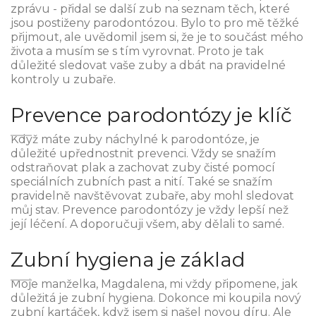
zprávu - přidal se další zub na seznam těch, které
jsou postiženy parodontózou. Bylo to pro mě těžké
přijmout, ale uvědomil jsem si, že je to součást mého
života a musím se s tím vyrovnat. Proto je tak
důležité sledovat vaše zuby a dbát na pravidelné
kontroly u zubaře.
Prevence parodontózy je klíč
Když máte zuby náchylné k parodontóze, je
důležité upřednostnit prevenci. Vždy se snažím
odstraňovat plak a zachovat zuby čisté pomocí
speciálních zubních past a nití. Také se snažím
pravidelně navštěvovat zubaře, aby mohl sledovat
můj stav. Prevence parodontózy je vždy lepší než
její léčení. A doporučuji všem, aby dělali to samé.
Zubní hygiena je základ
Moje manželka, Magdalena, mi vždy připomene, jak
důležitá je zubní hygiena. Dokonce mi koupila nový
zubní kartáček, když jsem si našel novou díru. Ale