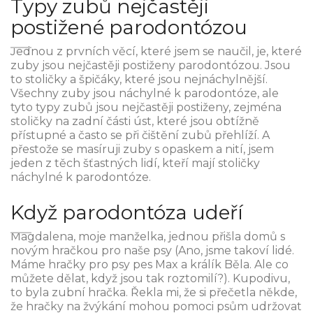
Typy zubů nejčastěji
postižené parodontózou
Jednou z prvních věcí, které jsem se naučil, je, které
zuby jsou nejčastěji postiženy parodontózou. Jsou
to stoličky a špičáky, které jsou nejnáchylnější.
Všechny zuby jsou náchylné k parodontóze, ale
tyto typy zubů jsou nejčastěji postiženy, zejména
stoličky na zadní části úst, které jsou obtížně
přístupné a často se při čištění zubů přehlíží. A
přestože se masíruji zuby s opaskem a nití, jsem
jeden z těch šťastných lidí, kteří mají stoličky
náchylné k parodontóze.
Když parodontóza udeří
Magdalena, moje manželka, jednou přišla domů s
novým hračkou pro naše psy (Ano, jsme takoví lidé.
Máme hračky pro psy pes Max a králík Běla. Ale co
můžete dělat, když jsou tak roztomilí?). Kupodivu,
to byla zubní hračka. Řekla mi, že si přečetla někde,
že hračky na žvýkání mohou pomoci psům udržovat