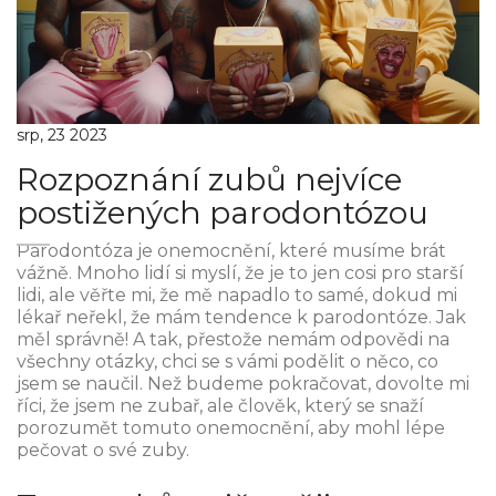
srp, 23 2023
Rozpoznání zubů nejvíce
postižených parodontózou
Parodontóza je onemocnění, které musíme brát
vážně. Mnoho lidí si myslí, že je to jen cosi pro starší
lidi, ale věřte mi, že mě napadlo to samé, dokud mi
lékař neřekl, že mám tendence k parodontóze. Jak
měl správně! A tak, přestože nemám odpovědi na
všechny otázky, chci se s vámi podělit o něco, co
jsem se naučil. Než budeme pokračovat, dovolte mi
říci, že jsem ne zubař, ale člověk, který se snaží
porozumět tomuto onemocnění, aby mohl lépe
pečovat o své zuby.