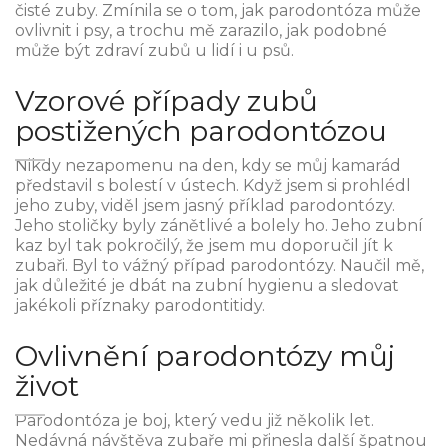
čisté zuby. Zmínila se o tom, jak parodontóza může
ovlivnit i psy, a trochu mě zarazilo, jak podobné
může být zdraví zubů u lidí i u psů.
Vzorové případy zubů
postižených parodontózou
Nikdy nezapomenu na den, kdy se můj kamarád
představil s bolestí v ústech. Když jsem si prohlédl
jeho zuby, viděl jsem jasný příklad parodontózy.
Jeho stoličky byly zánětlivé a bolely ho. Jeho zubní
kaz byl tak pokročilý, že jsem mu doporučil jít k
zubaři. Byl to vážný případ parodontózy. Naučil mě,
jak důležité je dbát na zubní hygienu a sledovat
jakékoli příznaky parodontitidy.
Ovlivnění parodontózy můj
život
Parodontóza je boj, který vedu již několik let.
Nedávná návštěva zubaře mi přinesla další špatnou