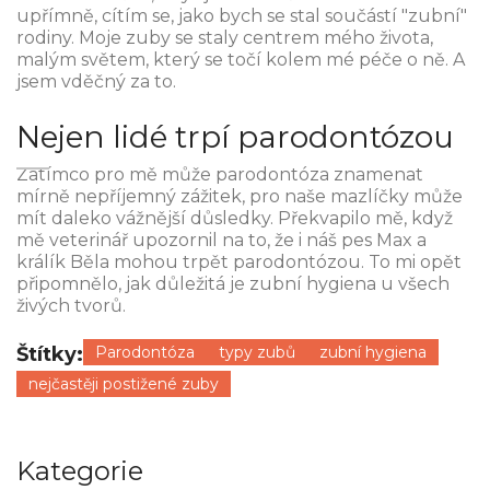
upřímně, cítím se, jako bych se stal součástí "zubní"
rodiny. Moje zuby se staly centrem mého života,
malým světem, který se točí kolem mé péče o ně. A
jsem vděčný za to.
Nejen lidé trpí parodontózou
Zatímco pro mě může parodontóza znamenat
mírně nepříjemný zážitek, pro naše mazlíčky může
mít daleko vážnější důsledky. Překvapilo mě, když
mě veterinář upozornil na to, že i náš pes Max a
králík Běla mohou trpět parodontózou. To mi opět
připomnělo, jak důležitá je zubní hygiena u všech
živých tvorů.
Štítky:
Parodontóza
typy zubů
zubní hygiena
nejčastěji postižené zuby
Kategorie