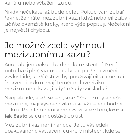
kanálu nebo výtažení zubu.
Nikdy nečekáte, až bude bolet. Pokud vám zubař
řekne, že máte mezizubní kaz, i když nebolejí zuby -
učiňte okamžitě kroky, které výše popisuji. Nečekání
je největší chybou.
Je možné zcela vyhnout
mezizubnímu kazu?
Ano - ale jen pokud budete konzistentní. Není
potřeba úplně vypustit cukr. Je potřeba změnit
zvyky. Lidé, kteří čistí zuby, používají nit a omezují
frekvenci cukru, mají téměř nulové riziko
mezizubního kazu, i když někdy sní sladké.
Naopak lidé, kteří se jen „snaží“ čistit zuby a nečistí
mezi nimi, mají vysoké riziko - i když nejedí hodně
cukru. Problém není v množství, ale v tom,
kde
a
jak často
se cukr dostává do úst.
Mezizubní kaz není náhoda. Je to výsledek
opakovaného vystavení cukru v místech, kde se