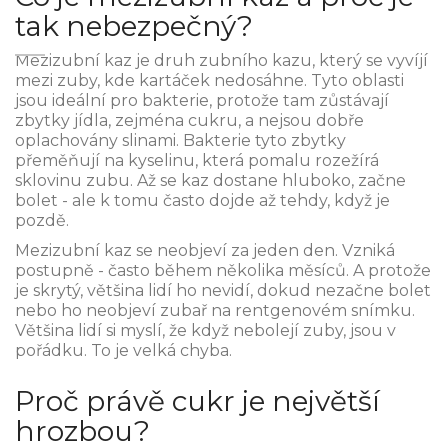
tak nebezpečný?
Mezizubní kaz je druh zubního kazu, který se vyvíjí
mezi zuby, kde kartáček nedosáhne. Tyto oblasti
jsou ideální pro bakterie, protože tam zůstávají
zbytky jídla, zejména cukru, a nejsou dobře
oplachovány slinami. Bakterie tyto zbytky
přeměňují na kyselinu, která pomalu rozežírá
sklovinu zubu. Až se kaz dostane hluboko, začne
bolet - ale k tomu často dojde až tehdy, když je
pozdě.
Mezizubní kaz se neobjeví za jeden den. Vzniká
postupně - často během několika měsíců. A protože
je skrytý, většina lidí ho nevidí, dokud nezačne bolet
nebo ho neobjeví zubař na rentgenovém snímku.
Většina lidí si myslí, že když nebolejí zuby, jsou v
pořádku. To je velká chyba.
Proč právě cukr je největší
hrozbou?