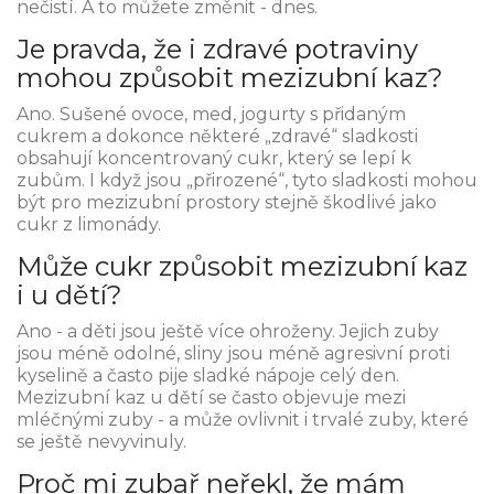
nečistí. A to můžete změnit - dnes.
Je pravda, že i zdravé potraviny
mohou způsobit mezizubní kaz?
Ano. Sušené ovoce, med, jogurty s přidaným
cukrem a dokonce některé „zdravé“ sladkosti
obsahují koncentrovaný cukr, který se lepí k
zubům. I když jsou „přirozené“, tyto sladkosti mohou
být pro mezizubní prostory stejně škodlivé jako
cukr z limonády.
Může cukr způsobit mezizubní kaz
i u dětí?
Ano - a děti jsou ještě více ohroženy. Jejich zuby
jsou méně odolné, sliny jsou méně agresivní proti
kyselině a často pije sladké nápoje celý den.
Mezizubní kaz u dětí se často objevuje mezi
mléčnými zuby - a může ovlivnit i trvalé zuby, které
se ještě nevyvinuly.
Proč mi zubař neřekl, že mám