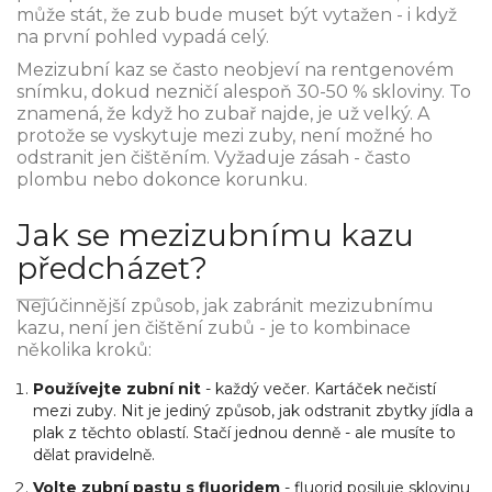
může stát, že zub bude muset být vytažen - i když
na první pohled vypadá celý.
Mezizubní kaz se často neobjeví na rentgenovém
snímku, dokud nezničí alespoň 30-50 % skloviny. To
znamená, že když ho zubař najde, je už velký. A
protože se vyskytuje mezi zuby, není možné ho
odstranit jen čištěním. Vyžaduje zásah - často
plombu nebo dokonce korunku.
Jak se mezizubnímu kazu
předcházet?
Nejúčinnější způsob, jak zabránit mezizubnímu
kazu, není jen čištění zubů - je to kombinace
několika kroků:
Používejte zubní nit
- každý večer. Kartáček nečistí
mezi zuby. Nit je jediný způsob, jak odstranit zbytky jídla a
plak z těchto oblastí. Stačí jednou denně - ale musíte to
dělat pravidelně.
Volte zubní pastu s fluoridem
- fluorid posiluje sklovinu