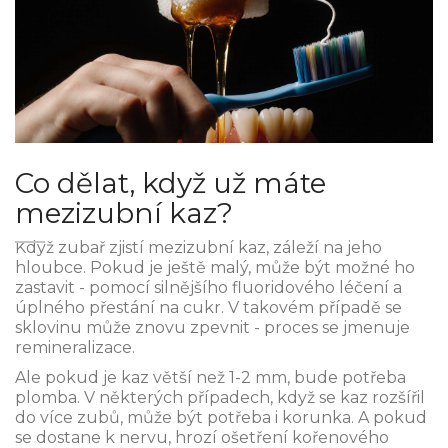
Co dělat, když už máte
mezizubní kaz?
Když zubař zjistí mezizubní kaz, záleží na jeho
hloubce. Pokud je ještě malý, může být možné ho
zastavit - pomocí silnějšího fluoridového léčení a
úplného přestání na cukr. V takovém případě se
sklovinu může znovu zpevnit - proces se jmenuje
remineralizace.
Ale pokud je kaz větší než 1-2 mm, bude potřeba
plomba. V některých případech, když se kaz rozšířil
do více zubů, může být potřeba i korunka. A pokud
se dostane k nervu, hrozí ošetření kořenového