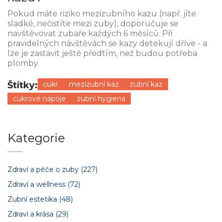
Pokud máte riziko mezizubního kazu (např. jíte
sladké, nečistíte mezi zuby), doporučuje se
navštěvovat zubaře každých 6 měsíců. Při
pravidelných návštěvách se kazy detekují dříve - a
lze je zastavit ještě předtím, než budou potřeba
plomby.
Štítky:
cukr
mezizubní kaz
zubní kaz
cukrové nápoje
zubní hygiena
Kategorie
Zdraví a péče o zuby
(227)
Zdraví a wellness
(72)
Zubní estetika
(48)
Zdraví a krása
(29)