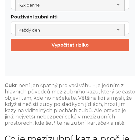
1-2x denně
Používání zubní niti
Každý den
Vypočítat riziko
Cukr
není jen špatný pro vaši váhu - je jedním z
hlavních původců mezizubního kazu, který se často
objeví tam, kde ho nečekáte. Většina lidí si myslí, že
když si nečistí zuby po sladkých jídlách, hrozí jim
kazy na viditelných plochách zubů. Ale pravda je
jiná: největší nebezpečí čeká v mezizubních
prostorech, kde šetříte na zubní kartáček a nitě.
Co je mezizubní kaz a proč je