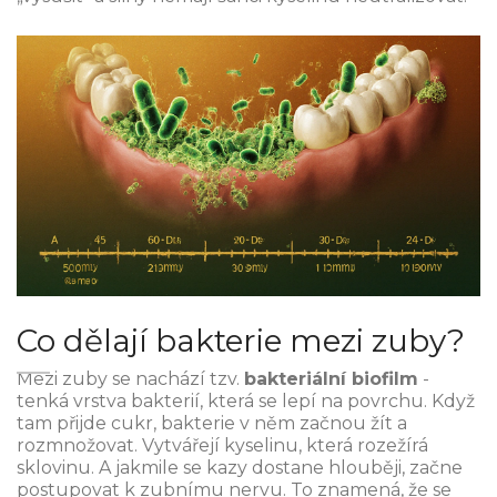
Co dělají bakterie mezi zuby?
Mezi zuby se nachází tzv.
bakteriální biofilm
-
tenká vrstva bakterií, která se lepí na povrchu. Když
tam přijde cukr, bakterie v něm začnou žít a
rozmnožovat. Vytvářejí kyselinu, která rozežírá
sklovinu. A jakmile se kazy dostane hlouběji, začne
postupovat k zubnímu nervu. To znamená, že se