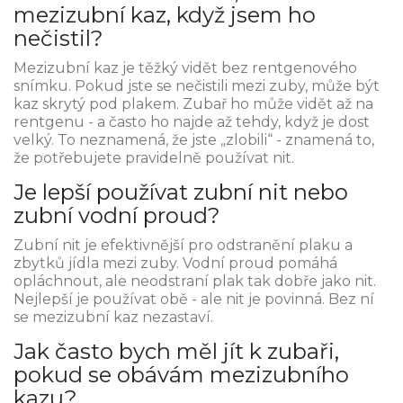
mezizubní kaz, když jsem ho
nečistil?
Mezizubní kaz je těžký vidět bez rentgenového
snímku. Pokud jste se nečistili mezi zuby, může být
kaz skrytý pod plakem. Zubař ho může vidět až na
rentgenu - a často ho najde až tehdy, když je dost
velký. To neznamená, že jste „zlobili“ - znamená to,
že potřebujete pravidelně používat nit.
Je lepší používat zubní nit nebo
zubní vodní proud?
Zubní nit je efektivnější pro odstranění plaku a
zbytků jídla mezi zuby. Vodní proud pomáhá
opláchnout, ale neodstraní plak tak dobře jako nit.
Nejlepší je používat obě - ale nit je povinná. Bez ní
se mezizubní kaz nezastaví.
Jak často bych měl jít k zubaři,
pokud se obávám mezizubního
kazu?