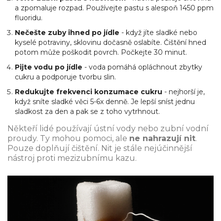
a zpomaluje rozpad. Používejte pastu s alespoň 1450 ppm
fluoridu.
Nečešte zuby ihned po jídle
- když jíte sladké nebo
kyselé potraviny, sklovinu dočasně oslabíte. Čištění hned
potom může poškodit povrch. Počkejte 30 minut.
Pijte vodu po jídle
- voda pomáhá opláchnout zbytky
cukru a podporuje tvorbu slin.
Redukujte frekvenci konzumace cukru
- nejhorší je,
když sníte sladké věci 5-6x denně. Je lepší sníst jednu
sladkost za den a pak se z toho vytrhnout.
Někteří lidé používají ústní vody nebo zubní vodní
proudy. Ty mohou pomoci, ale
ne nahrazují nit
.
Pouze doplňují čištění. Nit je stále nejúčinnější
nástroj proti mezizubnímu kazu.