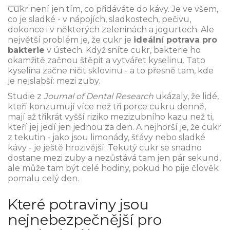
Cukr není jen tím, co přidáváte do kávy. Je ve všem,
co je sladké - v nápojích, sladkostech, pečivu,
dokonce i v některých zeleninách a jogurtech. Ale
největší problém je, že cukr je
ideální potrava pro
bakterie
v ústech. Když sníte cukr, bakterie ho
okamžitě začnou štěpit a vytvářet kyselinu. Tato
kyselina začne ničit sklovinu - a to přesně tam, kde
je nejslabší: mezi zuby.
Studie z
Journal of Dental Research
ukázaly, že lidé,
kteří konzumují více než tři porce cukru denně,
mají až třikrát vyšší riziko mezizubního kazu než ti,
kteří jej jedí jen jednou za den. A nejhorší je, že cukr
z tekutin - jako jsou limonády, šťávy nebo sladké
kávy - je ještě hrozivější. Tekutý cukr se snadno
dostane mezi zuby a nezůstává tam jen pár sekund,
ale může tam být celé hodiny, pokud ho pije člověk
pomalu celý den.
Které potraviny jsou
nejnebezpečnější pro