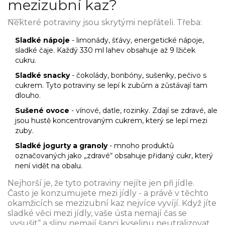
mezizubní kaz?
Některé potraviny jsou skrytými nepřáteli. Třeba:
Sladké nápoje
- limonády, šťávy, energetické nápoje,
sladké čaje. Každý 330 ml lahev obsahuje až 9 lžiček
cukru.
Sladké snacky
- čokolády, bonbóny, sušenky, pečivo s
cukrem. Tyto potraviny se lepí k zubům a zůstávají tam
dlouho.
Sušené ovoce
- vínové, datle, rozinky. Zdají se zdravé, ale
jsou hustě koncentrovaným cukrem, který se lepí mezi
zuby.
Sladké jogurty a granoly
- mnoho produktů
označovaných jako „zdravé“ obsahuje přidaný cukr, který
není vidět na obalu.
Nejhorší je, že tyto potraviny nejíte jen při jídle.
Často je konzumujete mezi jídly - a právě v těchto
okamžicích se mezizubní kaz nejvíce vyvíjí. Když jíte
sladké věci mezi jídly, vaše ústa nemají čas se
„vysušit“ a sliny nemají šanci kyselinu neutralizovat.