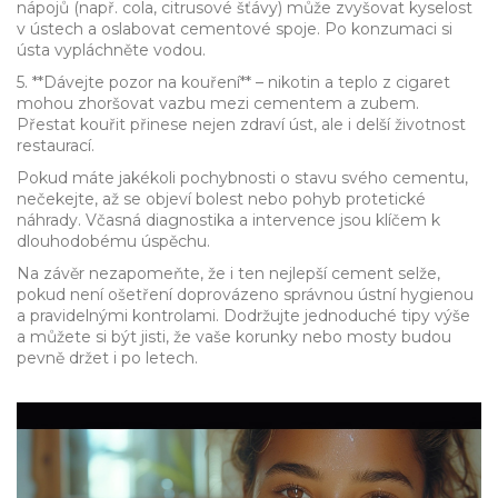
nápojů (např. cola, citrusové šťávy) může zvyšovat kyselost
v ústech a oslabovat cementové spoje. Po konzumaci si
ústa vypláchněte vodou.
5. **Dávejte pozor na kouření** – nikotin a teplo z cigaret
mohou zhoršovat vazbu mezi cementem a zubem.
Přestat kouřit přinese nejen zdraví úst, ale i delší životnost
restaurací.
Pokud máte jakékoli pochybnosti o stavu svého cementu,
nečekejte, až se objeví bolest nebo pohyb protetické
náhrady. Včasná diagnostika a intervence jsou klíčem k
dlouhodobému úspěchu.
Na závěr nezapomeňte, že i ten nejlepší cement selže,
pokud není ošetření doprovázeno správnou ústní hygienou
a pravidelnými kontrolami. Dodržujte jednoduché tipy výše
a můžete si být jisti, že vaše korunky nebo mosty budou
pevně držet i po letech.