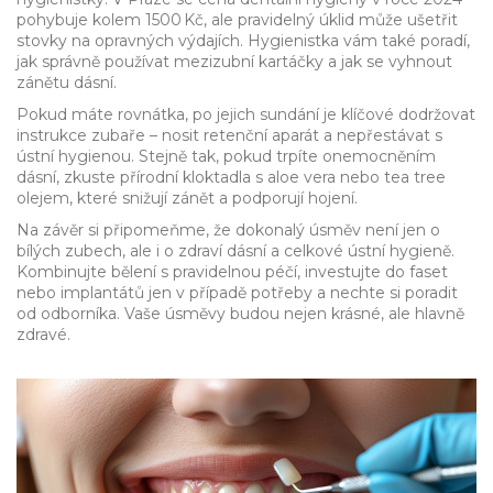
pohybuje kolem 1500 Kč, ale pravidelný úklid může ušetřit
stovky na opravných výdajích. Hygienistka vám také poradí,
jak správně používat mezizubní kartáčky a jak se vyhnout
zánětu dásní.
Pokud máte rovnátka, po jejich sundání je klíčové dodržovat
instrukce zubaře – nosit retenční aparát a nepřestávat s
ústní hygienou. Stejně tak, pokud trpíte onemocněním
dásní, zkuste přírodní kloktadla s aloe vera nebo tea tree
olejem, které snižují zánět a podporují hojení.
Na závěr si připomeňme, že dokonalý úsměv není jen o
bílých zubech, ale i o zdraví dásní a celkové ústní hygieně.
Kombinujte bělení s pravidelnou péčí, investujte do faset
nebo implantátů jen v případě potřeby a nechte si poradit
od odborníka. Vaše úsměvy budou nejen krásné, ale hlavně
zdravé.