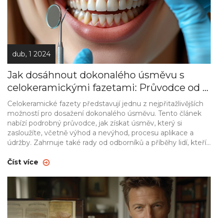
dub, 1 2024
Jak dosáhnout dokonalého úsměvu s
celokeramickými fazetami: Průvodce od A
do Z
Celokeramické fazety představují jednu z nejpřitažlivějších
možností pro dosažení dokonalého úsměvu. Tento článek
nabízí podrobný průvodce, jak získat úsměv, který si
zasloužíte, včetně výhod a nevýhod, procesu aplikace a
údržby. Zahrnuje také rady od odborníků a příběhy lidí, kteří
si podstoupili tento zákrok, díky čemuž získáte realistickou
představu o tom, co můžete očekávat.
Číst více