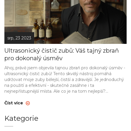
srp, 23 2023
Ultrasonický čistič zubů: Váš tajný zbraň
pro dokonalý úsměv
Ahoj, právě jsem objevila tajnou zbraň pro dokonalý úsměv -
ultrasonický čistič zubů! Tento skvělý nástroj pomáhá
udržovat moje zuby bělejší, čistší a zdravější. Je jednoduchý
na použití a efektivní - skutečně zasáhne i ta
nejnepřístupnější místa. Ale co je na tom nejlepší?
Nemusím kvůli tomu navštěvovat tak často zubního lékaře.
Skvělý nástroj pro všechny, kteří chtějí zdravý a krásný
Číst více
úsměv jednoduše a bez problémů.
Kategorie