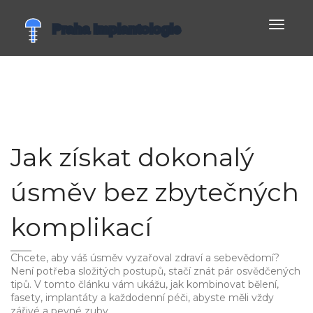
Zobrazi
navigac
Jak získat dokonalý
úsměv bez zbytečných
komplikací
Chcete, aby váš úsměv vyzařoval zdraví a sebevědomí?
Není potřeba složitých postupů, stačí znát pár osvědčených
tipů. V tomto článku vám ukážu, jak kombinovat bělení,
fasety, implantáty a každodenní péči, abyste měli vždy
zářivé a pevné zuby.