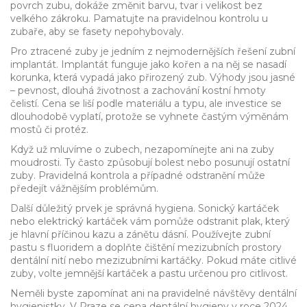
povrch zubu, dokáže změnit barvu, tvar i velikost bez
velkého zákroku. Pamatujte na pravidelnou kontrolu u
zubaře, aby se fasety nepohybovaly.
Pro ztracené zuby je jedním z nejmodernějších řešení zubní
implantát. Implantát funguje jako kořen a na něj se nasadí
korunka, která vypadá jako přirozený zub. Výhody jsou jasné
– pevnost, dlouhá životnost a zachování kostní hmoty
čelistí. Cena se liší podle materiálu a typu, ale investice se
dlouhodobě vyplatí, protože se vyhnete častým výměnám
mostů či protéz.
Když už mluvíme o zubech, nezapomínejte ani na zuby
moudrosti. Ty často způsobují bolest nebo posunují ostatní
zuby. Pravidelná kontrola a případné odstranění může
předejít vážnějším problémům.
Další důležitý prvek je správná hygiena. Sonický kartáček
nebo elektrický kartáček vám pomůže odstranit plak, který
je hlavní příčinou kazu a zánětu dásní. Používejte zubní
pastu s fluoridem a doplňte čištění mezizubních prostory
dentální nití nebo mezizubními kartáčky. Pokud máte citlivé
zuby, volte jemnější kartáček a pastu určenou pro citlivost.
Neměli byste zapomínat ani na pravidelné návštěvy dentální
hygienistky. V Praze se cena dentální hygieny v roce 2024