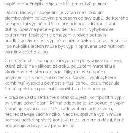
výplň bezpečnější a přijatelnější i pro citlivé jedince.
Dalším klíčovým spojením je vztah mezi
zubním
plombováním
celkovým procesem opravy zubů, do kterého
kompozitní výplně patří
a dlouhodobou údržbou ústní
dutiny. Správná péče – pravidelné čištění, vyhýbání se
extrémním teplotám a omezení tvrdých potravin –
prodlužuje životnost výplně a snižuje riziko recese. Dokonce
i po několika letech může být výplň opravena bez nutnosti
výměny celého zubu.
Co se týče cen, kompozitní výplň se pohybuje v rozmezí,
které závisí na velikosti zákroku, použitém materiálu a
zkušenostech stomatologa. Díky různým typům
polymerních směsí jsou dnes k dispozici i výplně, které
kombinují vysokou pevnost s nižší cenou, což umožňuje
široké spektrum pacientů využít tuto technologii.
V praxi se často setkáme s otázkou, jestli kompozitní výplň
ovlivňuje zdraví dásní. Přímá odpověď je, že pokud je výplň
řádně aplikována a zajištěna adekvátním adhezivem,
nepředstavuje žádné riziko. Naopak, správná výplň může
pomoci udržet správný kontakt mezi zubem a dásní, čímž
podporuje zdravý stav periodontia.