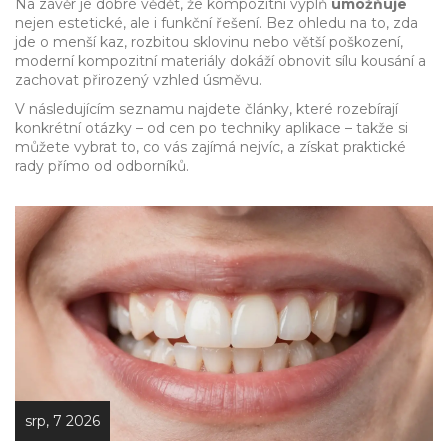
Na závěr je dobré vědět, že kompozitní výplň
umožňuje
nejen estetické, ale i funkční řešení. Bez ohledu na to, zda
jde o menší kaz, rozbitou sklovinu nebo větší poškození,
moderní kompozitní materiály dokáží obnovit sílu kousání a
zachovat přirozený vzhled úsměvu.
V následujícím seznamu najdete články, které rozebírají
konkrétní otázky – od cen po techniky aplikace – takže si
můžete vybrat to, co vás zajímá nejvíc, a získat praktické
rady přímo od odborníků.
srp, 7 2026