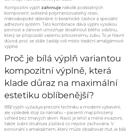
Kompozitní výplň
zahrnuje
několik podstatných
komponent: světelně polymerizovatelný resin,
mikroskopické skleněné či keramické částice a speciální
adhezivní systém. Tato kombinace dává výplni vysokou
pevnost a zároveň umožňuje dosáhnout bílého odstínu,
který se přizpůsobí vašemu přirozenému zubu. To je hlavní
důvod, proč se stále častěji volí místo tradiční amalgámové
výplně.
Proč je
bílá výplň
variantou
kompozitní výplně, která
klade důraz na maximální
estetiku
oblíbenější?
Bílá výplň
vyžaduje
precizní techniku a moderní vybavení,
ale výsledek stojí za námahu – pacienti mají přirozený
vzhled bez tmavých skvrn. Navíc je lehčí a méně invazivní,
takže zubní struktura zůstává co nejvíce zachována. V
porovnání s amalgámem, který může obsahovat rtuť, je bílá