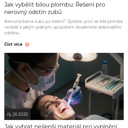
Jak vybělit bílou plombu: Řešení pro
nerovný odstín zubů
Nerovná barva zubů po bělení? Zjistěte, proč se bílá plomba
nezbělí a jakým jediným způsobem dosáhnete dokonalého
odstínu.
Číst více
říj, 26 2025
Jak vybrat nejlepší materiál pro vyplnění