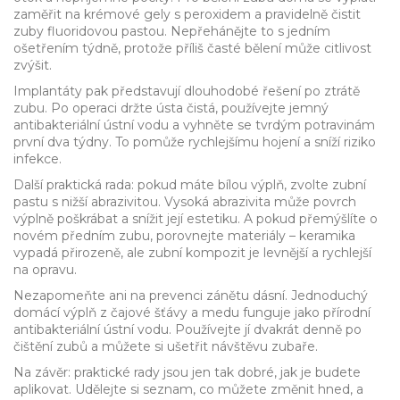
zaměřit na krémové gely s peroxidem a pravidelně čistit
zuby fluoridovou pastou. Nepřehánějte to s jedním
ošetřením týdně, protože příliš časté bělení může citlivost
zvýšit.
Implantáty pak představují dlouhodobé řešení po ztrátě
zubu. Po operaci držte ústa čistá, používejte jemný
antibakteriální ústní vodu a vyhněte se tvrdým potravinám
první dva týdny. To pomůže rychlejšímu hojení a sníží riziko
infekce.
Další praktická rada: pokud máte bílou výplň, zvolte zubní
pastu s nižší abrazivitou. Vysoká abrazivita může povrch
výplně poškrábat a snížit její estetiku. A pokud přemýšlíte o
novém předním zubu, porovnejte materiály – keramika
vypadá přirozeně, ale zubní kompozit je levnější a rychlejší
na opravu.
Nezapomeňte ani na prevenci zánětu dásní. Jednoduchý
domácí výplň z čajové šťávy a medu funguje jako přírodní
antibakteriální ústní vodu. Používejte jí dvakrát denně po
čištění zubů a můžete si ušetřit návštěvu zubaře.
Na závěr: praktické rady jsou jen tak dobré, jak je budete
aplikovat. Udělejte si seznam, co můžete změnit hned, a