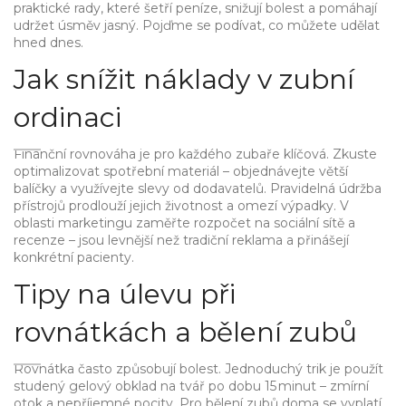
praktické rady, které šetří peníze, snižují bolest a pomáhají
udržet úsměv jasný. Pojďme se podívat, co můžete udělat
hned dnes.
Jak snížit náklady v zubní
ordinaci
Finanční rovnováha je pro každého zubaře klíčová. Zkuste
optimalizovat spotřební materiál – objednávejte větší
balíčky a využívejte slevy od dodavatelů. Pravidelná údržba
přístrojů prodlouží jejich životnost a omezí výpadky. V
oblasti marketingu zaměřte rozpočet na sociální sítě a
recenze – jsou levnější než tradiční reklama a přinášejí
konkrétní pacienty.
Tipy na úlevu při
rovnátkách a bělení zubů
Rovnátka často způsobují bolest. Jednoduchý trik je použít
studený gelový obklad na tvář po dobu 15 minut – zmírní
otok a nepříjemné pocity. Pro bělení zubů doma se vyplatí