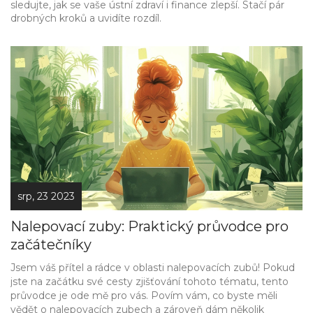
sledujte, jak se vaše ústní zdraví i finance zlepší. Stačí pár
drobných kroků a uvidíte rozdíl.
srp, 23 2023
Nalepovací zuby: Praktický průvodce pro
začátečníky
Jsem váš přítel a rádce v oblasti nalepovacích zubů! Pokud
jste na začátku své cesty zjišťování tohoto tématu, tento
průvodce je ode mě pro vás. Povím vám, co byste měli
vědět o nalepovacích zubech a zároveň dám několik