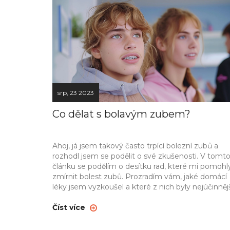
srp, 23 2023
Co dělat s bolavým zubem?
Ahoj, já jsem takový často trpící bolezní zubů a
rozhodl jsem se podělit o své zkušenosti. V tomt
článku se podělím o desítku rad, které mi pomohl
zmírnit bolest zubů. Prozradím vám, jaké domácí
léky jsem vyzkoušel a které z nich byly nejúčinnějš
Věřím, že vám mé rady pomohou, pokud trpíte
bolestí zubů stejně jako já.
Číst více