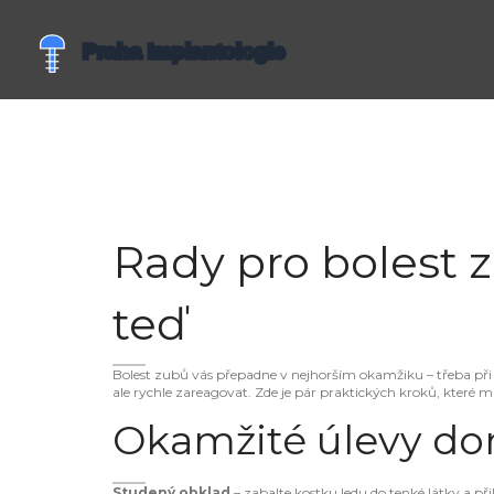
Rady pro bolest 
teď
Bolest zubů vás přepadne v nejhorším okamžiku – třeba při 
ale rychle zareagovat. Zde je pár praktických kroků, které 
Okamžité úlevy d
Studený obklad
– zabalte kostku ledu do tenké látky a při