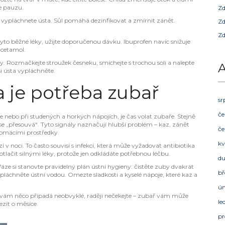
te pauzu.
Zd
ě a vypláchnete ústa. Sůl pomáhá dezinfikovat a zmírnit zánět.
Zd
Zd
yto běžné léky, užijte doporučenou dávku. Ibuprofen navíc snižuje
acetamol.
y. Rozmačkejte stroužek česneku, smíchejte s trochou soli a nalepte
A
i ústa vypláchněte.
 je potřeba zubař
sr
če
le nebo při studených a horkých nápojích, je čas volat zubaře. Stejně
se „přesouvá“. Tyto signály naznačují hlubší problém – kaz, zánět
če
 domácími prostředky.
kv
zí v noci. To často souvisí s infekcí, která může vyžadovat antibiotika
tlačit silnými léky, protože jen odkládáte potřebnou léčbu.
d
 fáze si stanovte pravidelný plán ústní hygieny: čistěte zuby dvakrát
bř
ypláchněte ústní vodou. Omezte sladkosti a kyselé nápoje, které kaz a
ú
d vám něco připadá neobvyklé, raději nečekejte – zubař vám může
le
ezit o měsíce.
pr