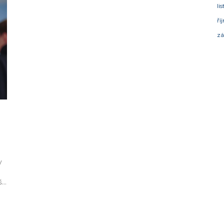
li
ří
zá
o
y
í.