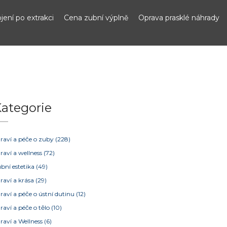
jení po extrakci
Cena zubní výplně
Oprava prasklé náhrady
ategorie
raví a péče o zuby
(228)
raví a wellness
(72)
bní estetika
(49)
raví a krása
(29)
raví a péče o ústní dutinu
(12)
raví a péče o tělo
(10)
raví a Wellness
(6)