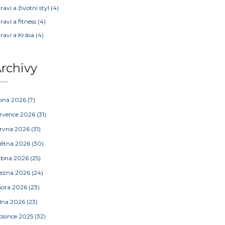
raví a životní styl
(4)
raví a fitness
(4)
raví a Krása
(4)
rchivy
pna 2026
(7)
rvence 2026
(31)
rvna 2026
(31)
ětna 2026
(30)
ubna 2026
(25)
ezna 2026
(24)
nora 2026
(23)
dna 2026
(23)
osince 2025
(32)