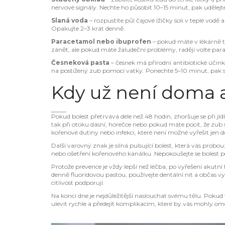
nervové signály. Nechte ho působit 10–15 minut, pak udělej
Slaná voda
– rozpustíte půl čajové lžičky soli v teplé vod
Opakujte 2–3 krát denně.
Paracetamol nebo ibuprofen
– pokud máte v lékárně t
zánět, ale pokud máte žaludeční problémy, raději volte par
Česneková pasta
– česnek má přírodní antibiotické účink
na postižený zub pomocí vatky. Ponechte 5–10 minut, pak s
Kdy už není doma a
Pokud bolest přetrvává déle než 48 hodin, zhoršuje se při jíd
tak při otoku dásní, horečce nebo pokud máte pocit, že zub 
kořenové dutiny nebo infekci, které není možné vyřešit jen
Další varovný znak je silná pulsující bolest, která vás probou
nebo ošetření kořenového kanálku. Nepokoušejte se bolest po
Protože prevence je vždy lepší než léčba, po vyřešení akutní
denně fluoridovou pastou, používejte dentální nit a občas v
citlivost podporují.
Na konci dne je nejdůležitější naslouchat svému tělu. Poku
ulevit rychle a předejít komplikacím, které by vás mohly om