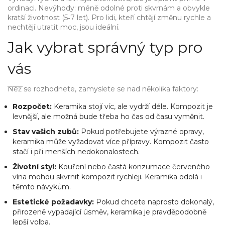
ordinaci. Nevýhody: méně odolné proti skvrnám a obvykle
kratší životnost (5‑7 let). Pro lidi, kteří chtějí změnu rychle a
nechtějí utratit moc, jsou ideální.
Jak vybrat správný typ pro
vás
Než se rozhodnete, zamyslete se nad několika faktory:
Rozpočet:
Keramika stojí víc, ale vydrží déle. Kompozit je
levnější, ale možná bude třeba ho čas od času vyměnit.
Stav vašich zubů:
Pokud potřebujete výrazné opravy,
keramika může vyžadovat více přípravy. Kompozit často
stačí i při menších nedokonalostech.
Životní styl:
Kouření nebo častá konzumace červeného
vína mohou skvrnit kompozit rychleji. Keramika odolá i
těmto návykům.
Estetické požadavky:
Pokud chcete naprosto dokonalý,
přirozeně vypadající úsměv, keramika je pravděpodobně
lepší volba.