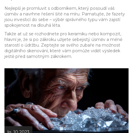
Nejlepší je promluvit s odborníkem, který posoudí váš
úsměv a navrhne řešení šité na míru. Pamatujte, že fazety
jsou investicí do sebe – výběr správného typu vám zajistí
spokojenost na dlouhá léta.
Takže ať už se rozhodnete pro keramiku nebo kompozit,
hlavní je, že si po zákroku užijete sebejistý úsměv a méně
starostí o údržbu. Zeptejte se svého zubaře na možnost
digitálního skenování, které vám pomůže vidět výsledek
ještě před samotným zákrokem.
lis, 10 2023