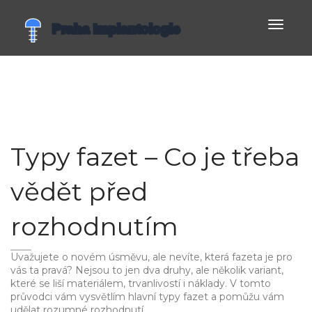
Zobrazi
navigac
Typy fazet – Co je třeba
vědět před
rozhodnutím
Uvažujete o novém úsměvu, ale nevíte, která fazeta je pro
vás ta pravá? Nejsou to jen dva druhy, ale několik variant,
které se liší materiálem, trvanlivostí i náklady. V tomto
průvodci vám vysvětlím hlavní typy fazet a pomůžu vám
udělat rozumné rozhodnutí.