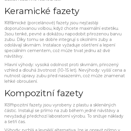
Keramické fazety
Keramické (porcelánové) fazety jsou nejčastěji
doporučovanou volbou, když chcete maximální estetiku.
Jsou tenké, pevné a dokážou napodobit přirozenou barvu
zubu. Díky tomu se dobře integrují s okolními zuby a
odolávají skvrnám. Instalace vyžaduje ošetření a lepení
speciálním cementem, což může trvat jednu až dvě
návštěvy.
Hlavní výhody: vysoká odolnost proti skvrnám, přirozený
vzhled a dlouhá životnost (10‑15 let). Nevýhody: vyšší cena a
nutnost úpravy zubu před nasazením, což může znamenat
lehké obroušení.
Kompozitní fazety
Kompozitní fazety jsou vyrobeny z plastu a skleněných
částic. Instalují se přímo na zub během jedné návštěvy a
nevyžadují předchozí laboratorní výrobu. To snižuje náklady
a šetří čas.
Výhody: rychlá a levnější alternativa, lze je opravit přímo v