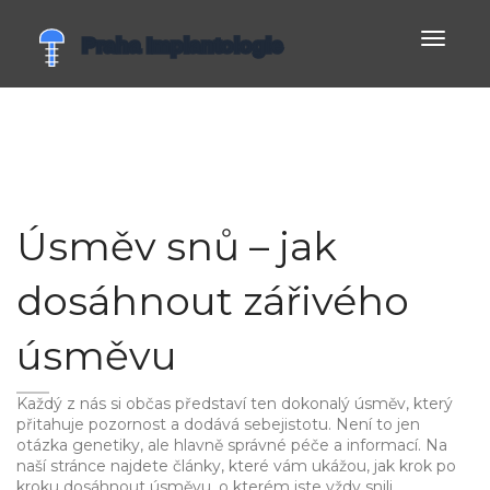
Zobrazi
navigac
Úsměv snů – jak
dosáhnout zářivého
úsměvu
Každý z nás si občas představí ten dokonalý úsměv, který
přitahuje pozornost a dodává sebejistotu. Není to jen
otázka genetiky, ale hlavně správné péče a informací. Na
naší stránce najdete články, které vám ukážou, jak krok po
kroku dosáhnout úsměvu, o kterém jste vždy snili.