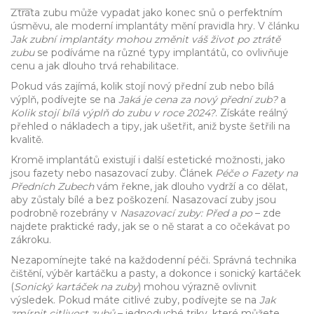
Ztráta zubu může vypadat jako konec snů o perfektním
úsměvu, ale moderní implantáty mění pravidla hry. V článku
Jak zubní implantáty mohou změnit váš život po ztrátě
zubu
se podíváme na různé typy implantátů, co ovlivňuje
cenu a jak dlouho trvá rehabilitace.
Pokud vás zajímá, kolik stojí nový přední zub nebo bílá
výplň, podívejte se na
Jaká je cena za nový přední zub?
a
Kolik stojí bílá výplň do zubu v roce 2024?
. Získáte reálný
přehled o nákladech a tipy, jak ušetřit, aniž byste šetřili na
kvalitě.
Kromě implantátů existují i další estetické možnosti, jako
jsou fazety nebo nasazovací zuby. Článek
Péče o Fazety na
Předních Zubech
vám řekne, jak dlouho vydrží a co dělat,
aby zůstaly bílé a bez poškození. Nasazovací zuby jsou
podrobně rozebrány v
Nasazovací zuby: Před a po
– zde
najdete praktické rady, jak se o ně starat a co očekávat po
zákroku.
Nezapomínejte také na každodenní péči. Správná technika
čištění, výběr kartáčku a pasty, a dokonce i sonický kartáček
(
Sonický kartáček na zuby
) mohou výrazně ovlivnit
výsledek. Pokud máte citlivé zuby, podívejte se na
Jak
zmírnit citlivost zubů
– jednoduché triky, které můžete