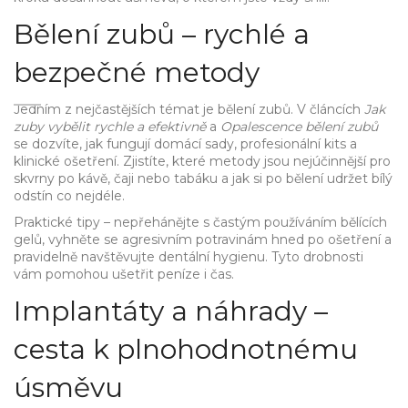
Bělení zubů – rychlé a
bezpečné metody
Jedním z nejčastějších témat je bělení zubů. V článcích
Jak
zuby vybělit rychle a efektivně
a
Opalescence bělení zubů
se dozvíte, jak fungují domácí sady, profesionální kits a
klinické ošetření. Zjistíte, které metody jsou nejúčinnější pro
skvrny po kávě, čaji nebo tabáku a jak si po bělení udržet bílý
odstín co nejdéle.
Praktické tipy – nepřehánějte s častým používáním bělících
gelů, vyhněte se agresivním potravinám hned po ošetření a
pravidelně navštěvujte dentální hygienu. Tyto drobnosti
vám pomohou ušetřit peníze i čas.
Implantáty a náhrady –
cesta k plnohodnotnému
úsměvu