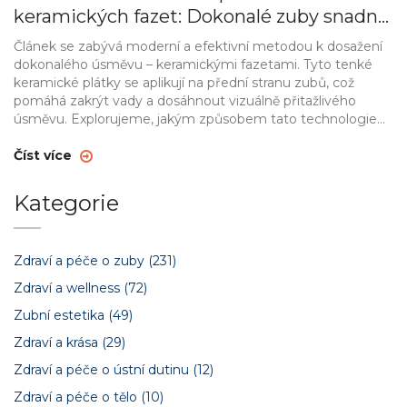
keramických fazet: Dokonalé zuby snadno
a rychle
Článek se zabývá moderní a efektivní metodou k dosažení
dokonalého úsměvu – keramickými fazetami. Tyto tenké
keramické plátky se aplikují na přední stranu zubů, což
pomáhá zakrýt vady a dosáhnout vizuálně přitažlivého
úsměvu. Explorujeme, jakým způsobem tato technologie
transformuje zubní estetiku, co očekávat od procedury a jak
se starat o fazety, aby vydržely co nejdéle.
Číst více
Kategorie
Zdraví a péče o zuby
(231)
Zdraví a wellness
(72)
Zubní estetika
(49)
Zdraví a krása
(29)
Zdraví a péče o ústní dutinu
(12)
Zdraví a péče o tělo
(10)