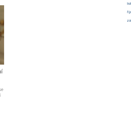
li
ří
zá
í
se
í