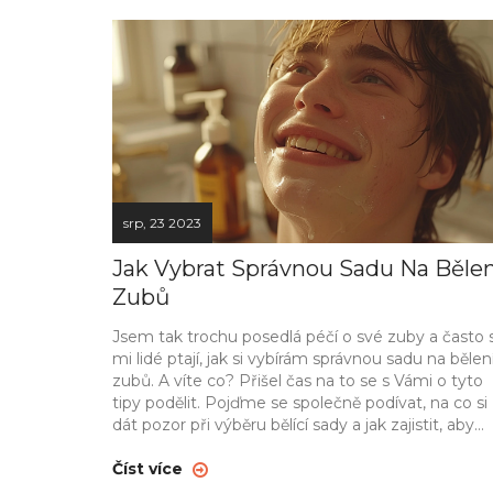
srp, 23 2023
Jak Vybrat Správnou Sadu Na Bělen
Zubů
Jsem tak trochu posedlá péčí o své zuby a často 
mi lidé ptají, jak si vybírám správnou sadu na bělen
zubů. A víte co? Přišel čas na to se s Vámi o tyto
tipy podělit. Pojďme se společně podívat, na co si
dát pozor při výběru bělící sady a jak zajistit, aby
naše zuby byly nejen bílé, ale také zdravé.
Číst více