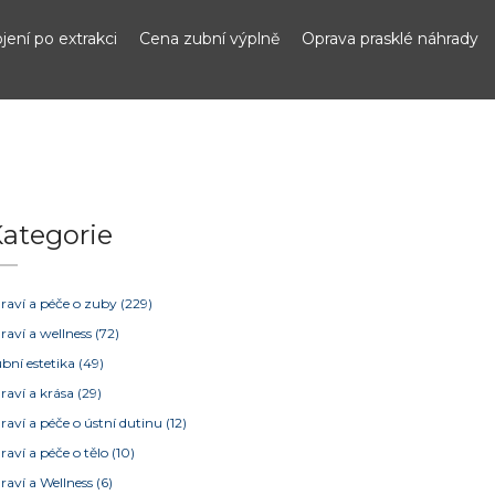
jení po extrakci
Cena zubní výplně
Oprava prasklé náhrady
ategorie
raví a péče o zuby
(229)
raví a wellness
(72)
bní estetika
(49)
raví a krása
(29)
raví a péče o ústní dutinu
(12)
raví a péče o tělo
(10)
raví a Wellness
(6)