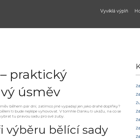
Vyviklá výplň
Ho
K
 – praktický
Zd
ivý úsměv
Zd
Zu
ý úsměv během pár dní, zatímco jiné vypadají jen jako drahé doplňky?
 bělení ti bude nejlépe vyhovovat. V tomhle článku ti ukážu, na co se
Zd
 vybrat tu pravou sadu pro své zuby.
Zd
i výběru bělící sady
Zd
Zd