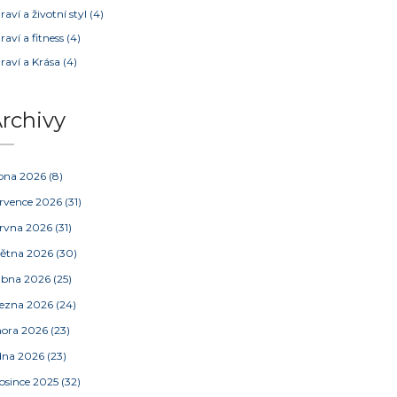
raví a životní styl
(4)
raví a fitness
(4)
raví a Krása
(4)
rchivy
pna 2026
(8)
rvence 2026
(31)
rvna 2026
(31)
ětna 2026
(30)
ubna 2026
(25)
ezna 2026
(24)
nora 2026
(23)
dna 2026
(23)
osince 2025
(32)