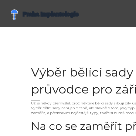
Výběr bělící sady
průvodce pro zář
Už jsi někdy přemýšlel, proč některé bělící sady slibují bíl
Výběr bělící sady není jen o ceně, ale hlavně o tom, jaký typ
zaměřit, a představím nejčastější typy, takže si budeš moci
Na co se zaměřit př