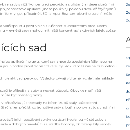
ybírej sady s nižší koncentrací peroxidu a s přidanými desensitačními
Zd
jen jednorázové aplikace, jiné se používají po dobu dvou až čtyř týdnů.
Zd
áhradní formy, gel, případně LED lampu. Bez kompletního balení může
Zd
d vidíš spoustu pozitivních zkušeností s konkrétním produktem,
 – levnější sady mohou mít nižší koncentraci aktivních látek, což se
A
lících sad
sr
rincipu aplikačního gelu, který se nanese do speciálních fólie nebo na
 a jsou vhodné pro středně citlivé zuby. Pokud máš čas na pravidelnou
če
če
luje aktivaci peroxidu. Výsledky bývají viditelné rychleji, ale náklady
kv
stačí je přilepit na zuby a nechat působit. Obvykle mají nižší
d
edek může být méně výrazný.
bř
v příspěvku „Jak se sady na bělení zubů staly každodenní
čí si jen přečíst, co jednotlivé sady slibují, a porovnat to s vlastními
ú
le
oprovázíš jejich používání správnou ústní hygienou – čisté zuby a
sady a dobrých návyků ti zajistí dlouhodobý, přirozený bílý úsměv.
pr