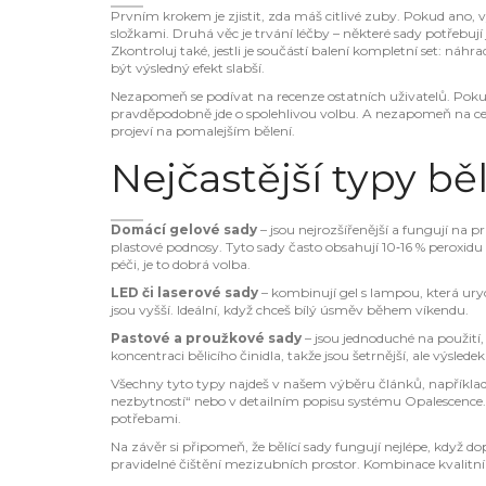
Prvním krokem je zjistit, zda máš citlivé zuby. Pokud ano, v
složkami. Druhá věc je trvání léčby – některé sady potřebují 
Zkontroluj také, jestli je součástí balení kompletní set: n
být výsledný efekt slabší.
Nezapomeň se podívat na recenze ostatních uživatelů. Poku
pravděpodobně jde o spolehlivou volbu. A nezapomeň na cenu
projeví na pomalejším bělení.
Nejčastější typy bě
Domácí gelové sady
– jsou nejrozšířenější a fungují na p
plastové podnosy. Tyto sady často obsahují 10‑16 % peroxidu
péči, je to dobrá volba.
LED či laserové sady
– kombinují gel s lampou, která urych
jsou vyšší. Ideální, když chceš bílý úsměv během víkendu.
Pastové a proužkové sady
– jsou jednoduché na použití, 
koncentraci bělicího činidla, takže jsou šetrnější, ale výsl
Všechny tyto typy najdeš v našem výběru článků, například 
nezbytností“ nebo v detailním popisu systému Opalescence. Sta
potřebami.
Na závěr si připomeň, že bělící sady fungují nejlépe, když d
pravidelné čištění mezizubních prostor. Kombinace kvalitní 