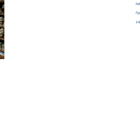
li
ří
zá