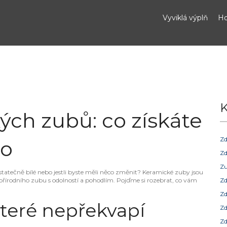
Vyviklá výplň
Ho
K
ch zubů: co získáte
Zd
to
Zd
Zu
dostatečně bílé nebo jestli byste měli něco změnit? Keramické zuby jsou
přírodního zubu s odolností a pohodlím. Pojďme si rozebrat, co vám
Zd
Zd
které nepřekvapí
Zd
Zd