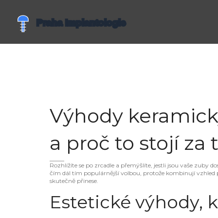
Výhody keramický
a proč to stojí za 
Rozhlížíte se po zrcadle a přemýšlíte, jestli jsou vaše zuby 
čím dál tím populárnější volbou, protože kombinují vzhled 
skutečně přinese.
Estetické výhody, 