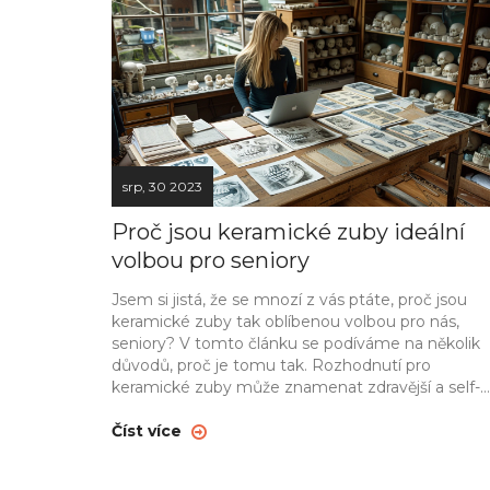
srp, 30 2023
Proč jsou keramické zuby ideální
volbou pro seniory
Jsem si jistá, že se mnozí z vás ptáte, proč jsou
keramické zuby tak oblíbenou volbou pro nás,
seniory? V tomto článku se podíváme na několik
důvodů, proč je tomu tak. Rozhodnutí pro
keramické zuby může znamenat zdravější a self-
confidentnější životní styl, nejen pro mě, ale pro
všechny seniory. Budeme diskutovat o jejich
Číst více
výhodách a důvodech, proč byste měli zvážit tuto
variantu. Tak pojďme začít!