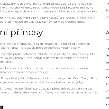
ru skutečného skloviny. Barva, průhlednost a odraz světla jsou tak
Zd
í keramického korunky nebo fazety vypadáte přirozeně, aniž by to
Zd
ví tak, aby odpovídala ostatním zubům – žádné nepřirozené kontrasty.
Zd
né víno jsou běžnými viníky žlutých zubů, ale keramika je prakticky
ře jen kvůli bělení a udržuje úsměv jasný po dlouhou dobu.
ní přínosy
A
á, že tělo ji nepovažuje za cizí materiál. Na rozdíl od některých
ádné korózi. To je skvělé pro pacienty s citlivostí na kovy.
sr
 odolné proti opotřebení. Můžete na ně jíst stejně jako na své vlastní
če
ívat kousky masa. Navíc, pokud je keramika správně připravena,
strukturu.
če
videlně čistit kartáčkem, mezizubní nití a ústní vodou. Keramika
kv
e spolehnout na své obvyklé návyky.
d
t. Při správné péči může keramická korunka vydržet 10 až 15 let, někdy
 častá výměna znamená méně návštěv u zubaře a méně výdajů.
bř
ž. Pokud hledáte řešení, které vypadá přirozeně, odolá barvám a je
ú
 se svým zubařem, který vám pomůže vybrat ten pravý materiál pro váš
le
pr