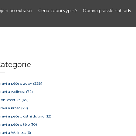
jení po extrakci
Cena zubní výplně
Oprava prasklé náhrady
ategorie
raví a péče o zuby
(228)
raví a wellness
(72)
bní estetika
(49)
raví a krása
(29)
raví a péče o ústní dutinu
(12)
raví a péče o tělo
(10)
raví a Wellness
(6)