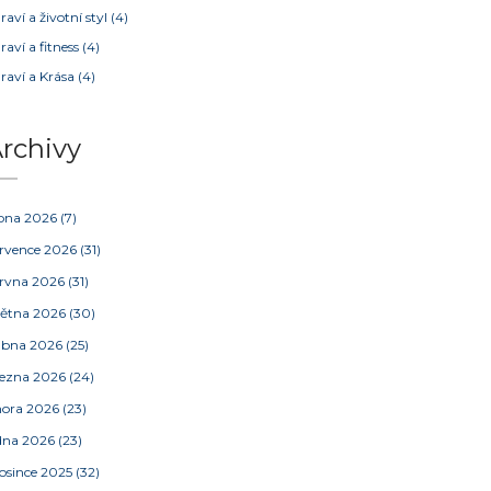
raví a životní styl
(4)
raví a fitness
(4)
raví a Krása
(4)
rchivy
pna 2026
(7)
rvence 2026
(31)
rvna 2026
(31)
ětna 2026
(30)
ubna 2026
(25)
ezna 2026
(24)
nora 2026
(23)
dna 2026
(23)
osince 2025
(32)