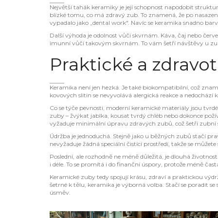
Největší tahák keramiky je její schopnost napodobit struktu
blízké tomu, co má zdravý zub. To znamená, že po nasazen
vypadalo jako „dental work". Navíc se keramika snadno bar
Další výhoda je odolnost vůči skvrnám. Káva, čaj nebo červe
imunní vůči takovým skvrnám. To vám šetří návštěvy u zuba
Praktické a zdravot
Keramika není jen hezká. Je také biokompatibilní, což znamen
kovových slitin se nevyvolává alergická reakce a nedochází k ž
Co se týče pevnosti, moderní keramické materiály jsou tvrdé a
zuby – žvýkat jablka, kousat tvrdý chléb nebo dokonce pož
vyžaduje minimální úpravu zdravých zubů, což šetří zubní 
Údržba je jednoduchá. Stejně jako u běžných zubů stačí pra
nevyžaduje žádná speciální čistící prostředí, takže se můžet
Poslední, ale rozhodně ne méně důležitá, je dlouhá životnos
i déle. To se promítá i do finanční úspory, protože méně
Keramické zuby tedy spojují krásu, zdraví a praktickou výdr
šetrné k tělu, keramika je výborná volba. Stačí se poradit
úsměv.