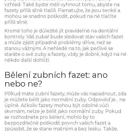
vzhled. Také byste měli vyhnout tomu, abyste na
fazety příliš silně tlačili. Pamatujte, že jsou tenké a
mohou se snadno poškodit, pokud na ně tlačíte
příliš silně.
Kromě toho je důležité jít pravidelně na dentální
kontroly. Váš zubař bude sledovat stav vašich fazet
a může zjistit případné problémy dříve, než se
stanou vážnými. A nehledě na to, jak pečlivě se
staráte o své zuby a fazety, vždy je dobré, když na ně
někdo další dohlíží.
Bělení zubních fazet: ano
nebo ne?
Pokud máte zubní fazety, může vás napadnout, zda
je můžete bělit jako normální zuby. Odpověď je... ne
úplně. Ačkoliv fazety mohou být odolné vůči
skvrnám, nelze je bělit jako normální zuby. Pokud
se rozhodnete pro bělení, mohlo by to
bezpozdřečně poškodit povrch vašich fazet a
způsobit, že se stane matným a bez lesku. Takže,