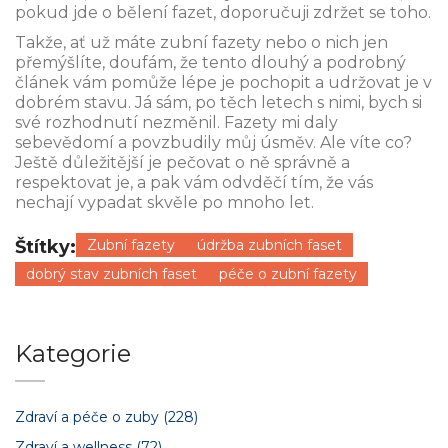
pokud jde o bělení fazet, doporučuji zdržet se toho.
Takže, ať už máte zubní fazety nebo o nich jen
přemýšlíte, doufám, že tento dlouhý a podrobný
článek vám pomůže lépe je pochopit a udržovat je v
dobrém stavu. Já sám, po těch letech s nimi, bych si
své rozhodnutí nezměnil. Fazety mi daly
sebevědomí a povzbudily můj úsměv. Ale víte co?
Ještě důležitější je pečovat o ně správně a
respektovat je, a pak vám odvděčí tím, že vás
nechají vypadat skvěle po mnoho let.
Štítky:
Zubní fazety
údržba zubních faset
dobrý stav zubních faset
péče o zubní fazety
Kategorie
Zdraví a péče o zuby
(228)
Zdraví a wellness
(72)