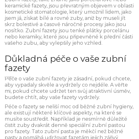
keramické fazety, jsou převratným objevem v oblasti
kosmetické stomatologie, který umožnil lidem, jako
jsem já, získat bílé a rovné zuby, aniž by museli jít
skrz bolestivé a časově náročné procesy jako jsou
nosítko. Zubní fazety jsou tenké plátky porcelánu
nebo keramiky, které jsou připevněné k přední části
vašeho zubu, aby vylepšily jeho vzhled.
Důkladná péče o vaše zubní
fazety
Péče o vaše zubní fazety je zásadní, pokud chcete,
aby vypadaly skvěle a vydržely co nejdéle. A věřte
mi, pokud chcete udržet ten svůj atraktivní úsměv,
budete chtít, aby vaše fazety vydržely.
Péče o fazety se neliší moc od běžné zubní hygieny,
ale existují některé klíčové aspekty, na které se
musíte soustředit. Například je nesmírně důležité
čistit zuby dvakrát denně speciální zubní pastou
pro fazety. Tato zubní pasta je měkčí než běžné
pasty a pomáhá udržovat fazetám jejich zářivý