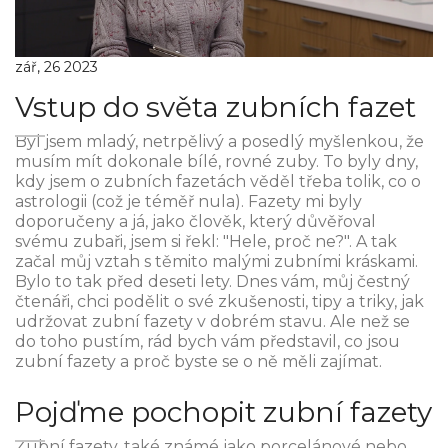
zář, 26 2023
Vstup do světa zubních fazet
Byl jsem mladý, netrpělivý a posedlý myšlenkou, že
musím mít dokonale bílé, rovné zuby. To byly dny,
kdy jsem o zubních fazetách věděl třeba tolik, co o
astrologii (což je téměř nula). Fazety mi byly
doporučeny a já, jako člověk, který důvěřoval
svému zubaři, jsem si řekl: "Hele, proč ne?". A tak
začal můj vztah s těmito malými zubními kráskami.
Bylo to tak před deseti lety. Dnes vám, můj čestný
čtenáři, chci podělit o své zkušenosti, tipy a triky, jak
udržovat zubní fazety v dobrém stavu. Ale než se
do toho pustím, rád bych vám představil, co jsou
zubní fazety a proč byste se o ně měli zajímat.
Pojďme pochopit zubní fazety
Zubní fazety, také známé jako porcelánové nebo