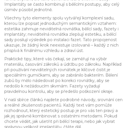
Implantáty se často kombinují s bělícími postupy, aby celý
úsměv působil jednotně.
Všechny tyto elementy spolu vytvářejí komplexní sadu,
kterou lze popsat jednoduchým semantickým vztahem:
estetika zahrnuje neviditelná rovnátka, bělící sady, fazety i
implantáty; neviditelná rovnátka zlepšují estetiku, a bělící
sady posilují výsledek po instalaci fazet. Tato propojenost
ukazuje, že žádný krok neexistuje izolovaně – každý z nich
přispívá k finálnímu vzhledu a zdraví úst.
Praktické tipy, které vás čekají, se zaměřují na výběr
materiálu, časování zákroků a údržbu po zákroku. Například
při používání neviditelných rovnátek je klíčové čistit je
speciálními gumičkami, aby se zabránilo bakteriím. Bělení
zubů by mělo následovat po korekci rovnátky, aby se
nedošlo k nežádoucím skvrnám. Fazety vyžadují
pravidelnou kontrolu, aby se předešlo poškození okraje.
V naší sbírce článků najdete podrobné návody, srovnání cen
a reálné zkušenosti pacientů. Každý text vám pomůže
rozhodnout, který estetický postup je pro vás ten pravý a
jak jej správně kombinovat s ostatními metodami. Pokud
chcete vědět, jak ušetřit při bělící terapii, nebo jak vybrat
správnou velikost implantátu, čtěte dál.