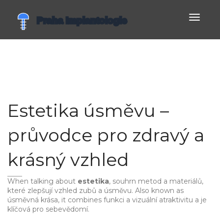
Zobrazi
navigac
Estetika úsměvu –
průvodce pro zdravý a
krásný vzhled
When talking about
estetika
,
souhrn metod a materiálů,
které zlepšují vzhled zubů a úsměvu
. Also known as
úsměvná krása
, it combines funkci a vizuální atraktivitu a je
klíčová pro sebevědomí.