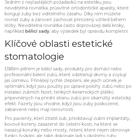
Jedním z nejčastějších požadavků na estetiku jsou
neviditelná rovnátka
,
průsvitné ortodontické aparáty, které
korigují zuby bez viditelného zásahu
. Díky nim můžete
rovnat zuby a zároveň zachovat přirozený vzhled během
léčby. Neviditelná rovnátka často doprovázejí další kroky,
například
bělící sady
, aby výsledek byl opravdu kompletní.
Klíčové oblasti estetické
stomatologie
Dalším pilířem je
bělící sady
,
produkty pro domácí nebo
profesionální bělení zubů, které odstraňují skvrny a zvyšují
jas úsměvu
. Přinášejí rychlé zlepšení, ale jejich účinek je
optimální, když jsou použity po úpravě polohy zubů nebo po
instalaci
zubních fazet
,
tenkých keramických plátků
připevněných na přední stranu zubů pro okamžitý estetický
efekt
. Fazety jsou vhodné, když jsou zuby poškozené,
zabarvené nebo mají nerovnosti.
Pro pacienty, kteří ztratili zub, představují
zubní implantáty
,
kovové kořeny zasazené do čelistní kosti, na které se
nasazují korunky nebo mosty
, řešení, které nejen obnovuje
funkci žvýkání, ale také dokonale ladí s okolními zuby.