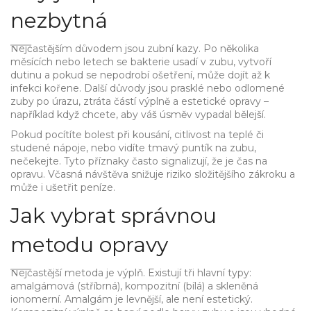
nezbytná
Nejčastějším důvodem jsou zubní kazy. Po několika
měsících nebo letech se bakterie usadí v zubu, vytvoří
dutinu a pokud se nepodrobí ošetření, může dojít až k
infekci kořene. Další důvody jsou prasklé nebo odlomené
zuby po úrazu, ztráta částí výplně a estetické opravy –
například když chcete, aby váš úsměv vypadal bělejší.
Pokud pocítíte bolest při kousání, citlivost na teplé či
studené nápoje, nebo vidíte tmavý puntík na zubu,
nečekejte. Tyto příznaky často signalizují, že je čas na
opravu. Včasná návštěva snižuje riziko složitějšího zákroku a
může i ušetřit peníze.
Jak vybrat správnou
metodu opravy
Nejčastější metoda je výplň. Existují tři hlavní typy:
amalgámová (stříbrná), kompozitní (bílá) a skleněná
ionomerní. Amalgám je levnější, ale není estetický.