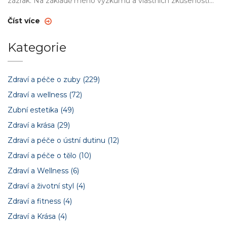
zázrak. Na základě mého výzkumu a vlastních zkušeností
vám chci ukázat, jak tato technika funguje, jaké jsou její
výhody a jak se celý proces probíhá. Takže pokud máte
Číst více
křivé zuby a toužíte po krásném úsměvu, tato informace by
mohla být právě pro vás!
Kategorie
Zdraví a péče o zuby
(229)
Zdraví a wellness
(72)
Zubní estetika
(49)
Zdraví a krása
(29)
Zdraví a péče o ústní dutinu
(12)
Zdraví a péče o tělo
(10)
Zdraví a Wellness
(6)
Zdraví a životní styl
(4)
Zdraví a fitness
(4)
Zdraví a Krása
(4)