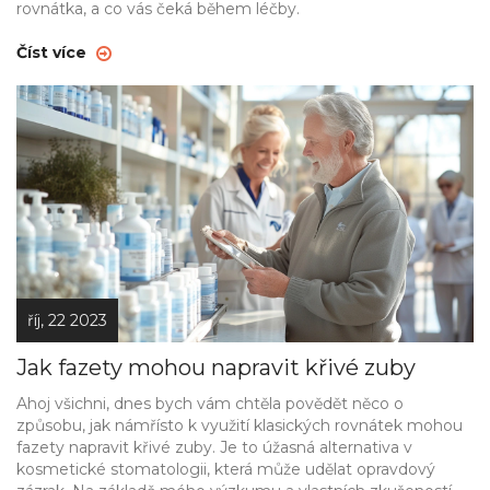
rovnátka, a co vás čeká během léčby.
Číst více
říj, 22 2023
Jak fazety mohou napravit křivé zuby
Ahoj všichni, dnes bych vám chtěla povědět něco o
způsobu, jak námřísto k využití klasických rovnátek mohou
fazety napravit křivé zuby. Je to úžasná alternativa v
kosmetické stomatologii, která může udělat opravdový