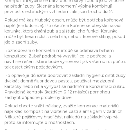
Kompozitní výplně se barví podle barvy zubu a jsou vhodné
na přední zuby. Skleněná ionomerní výplně kombinují
pevnost s estetickým vzhledem, ale jsou trochu dražší.
Pokud má kaz hluboký dosah, může být potřeba kořenová
náplň (endodoncie). Po ošetření kořene se obvykle nasadí
korunka, která chrání zub a zajišťuje jeho funkci. Korunka
může být keramická, zcela bílá, nebo z kovové slitiny, pokud
jde o zadní zuby.
Rozhodování o konkrétní metodě se odehrává během
konzultace. Zubař podrobně vysvětlí, co je potřeba, a
navrhne řešení, které bude vyhovovat jak vašemu rozpočtu,
tak estetickým požadavkům.
Po opravě je důležité dodržovat základní hygienu: čistit zuby
dvakrát denně fluoridovou pastou, používat mezizubní
kartáčky nebo nit a vyhýbat se nadměrné konzumaci cukru.
Pravidelné kontroly (každých 6–12 měsíců) pomohou
zachytit případné problémy dříve.
Pokud chcete snížit náklady, zvažte kombinaci materiálů –
například kompozit na viditelné části a amalgám v zadních.
Některé pojišťovny hradí část nákladů na základní výplně,
proto se informujte o možnostech.