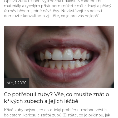
Oprava zubů už není výjimečná událost. S moderními
materiály a rychlým přístupem můžete mít zdravý a pěkný
úsměv během jedné návštěvy. Nezůstávejte s bolestí –
domluvte konzultaci a zjistěte, co je pro vás nejlepší.
bře, 1 2026
Co potřebují zuby? Vše, co musíte znát o
křivých zubech a jejich léčbě
Křivé zuby nejsou jen estetický problém - mohou vést k
bolestem, kariesu a ztrátě zubů. Zjistěte, co je příčinou, jak