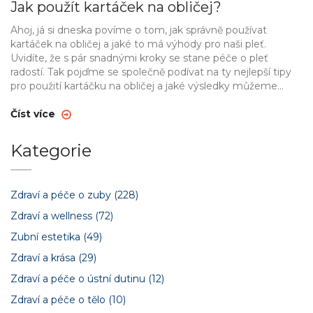
Jak použít kartáček na obličej?
Ahoj, já si dneska povíme o tom, jak správně používat
kartáček na obličej a jaké to má výhody pro naši pleť.
Uvidíte, že s pár snadnými kroky se stane péče o pleť
radostí. Tak pojďme se společně podívat na ty nejlepší tipy
pro použití kartáčku na obličej a jaké výsledky můžeme
očekávat. Jsem si jistý, že vám to pomůže zlepšit vaši
pleťovou rutinu a učinit ji ještě efektivnější.
Číst více
Kategorie
Zdraví a péče o zuby
(228)
Zdraví a wellness
(72)
Zubní estetika
(49)
Zdraví a krása
(29)
Zdraví a péče o ústní dutinu
(12)
Zdraví a péče o tělo
(10)