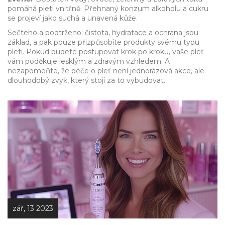
pomáhá pleti vnitřně. Přehnaný konzum alkoholu a cukru
se projeví jako suchá a unavená kůže.
Sečteno a podtrženo: čistota, hydratace a ochrana jsou
základ, a pak pouze přizpůsobíte produkty svému typu
pleti. Pokud budete postupovat krok po kroku, vaše pleť
vám poděkuje lesklým a zdravým vzhledem. A
nezapomeňte, že péče o pleť není jednorázová akce, ale
dlouhodobý zvyk, který stojí za to vybudovat.
zář, 13 2023