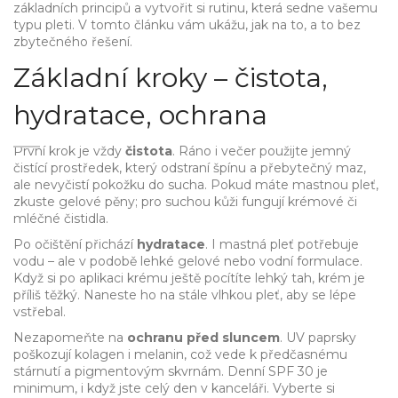
základních principů a vytvořit si rutinu, která sedne vašemu
typu pleti. V tomto článku vám ukážu, jak na to, a to bez
zbytečného řešení.
Základní kroky – čistota,
hydratace, ochrana
První krok je vždy
čistota
. Ráno i večer použijte jemný
čistící prostředek, který odstraní špínu a přebytečný maz,
ale nevyčistí pokožku do sucha. Pokud máte mastnou pleť,
zkuste gelové pěny; pro suchou kůži fungují krémové či
mléčné čistidla.
Po očištění přichází
hydratace
. I mastná pleť potřebuje
vodu – ale v podobě lehké gelové nebo vodní formulace.
Když si po aplikaci krému ještě pocítíte lehký tah, krém je
příliš těžký. Naneste ho na stále vlhkou pleť, aby se lépe
vstřebal.
Nezapomeňte na
ochranu před sluncem
. UV paprsky
poškozují kolagen i melanin, což vede k předčasnému
stárnutí a pigmentovým skvrnám. Denní SPF 30 je
minimum, i když jste celý den v kanceláři. Vyberte si