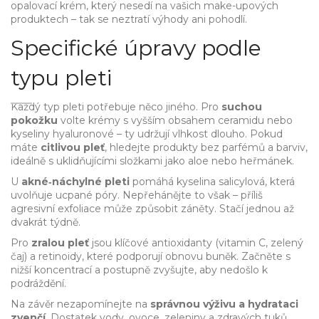
opalovací krém, který nesedí na vašich make-upových
produktech – tak se neztratí výhody ani pohodlí.
Specifické úpravy podle
typu pleti
Každý typ pleti potřebuje něco jiného. Pro
suchou
pokožku
volte krémy s vyšším obsahem ceramidu nebo
kyseliny hyaluronové – ty udržují vlhkost dlouho. Pokud
máte
citlivou pleť
, hledejte produkty bez parfémů a barviv,
ideálně s uklidňujícími složkami jako aloe nebo heřmánek.
U
akné‑náchylné pleti
pomáhá kyselina salicylová, která
uvolňuje ucpané póry. Nepřehánějte to však – příliš
agresivní exfoliace může způsobit záněty. Stačí jednou až
dvakrát týdně.
Pro
zralou pleť
jsou klíčové antioxidanty (vitamin C, zelený
čaj) a retinoidy, které podporují obnovu buněk. Začněte s
nižší koncentrací a postupně zvyšujte, aby nedošlo k
podráždění.
Na závěr nezapomínejte na
správnou výživu a hydrataci
zvenčí
. Dostatek vody, ovoce, zeleniny a zdravých tuků