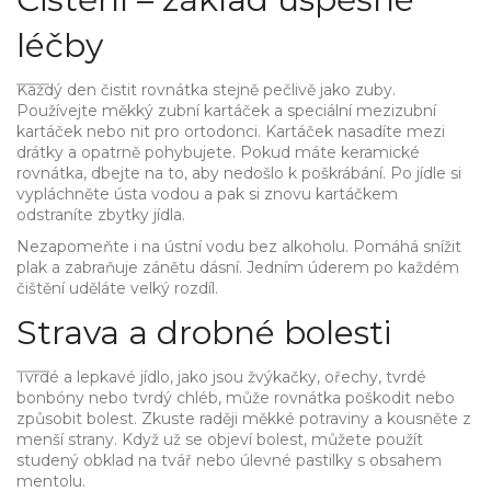
léčby
Každý den čistit rovnátka stejně pečlivě jako zuby.
Používejte měkký zubní kartáček a speciální mezizubní
kartáček nebo nit pro ortodonci. Kartáček nasadíte mezi
drátky a opatrně pohybujete. Pokud máte keramické
rovnátka, dbejte na to, aby nedošlo k poškrábání. Po jídle si
vypláchněte ústa vodou a pak si znovu kartáčkem
odstraníte zbytky jídla.
Nezapomeňte i na ústní vodu bez alkoholu. Pomáhá snížit
plak a zabraňuje zánětu dásní. Jedním úderem po každém
čištění uděláte velký rozdíl.
Strava a drobné bolesti
Tvrdé a lepkavé jídlo, jako jsou žvýkačky, ořechy, tvrdé
bonbóny nebo tvrdý chléb, může rovnátka poškodit nebo
způsobit bolest. Zkuste raději měkké potraviny a kousněte z
menší strany. Když už se objeví bolest, můžete použít
studený obklad na tvář nebo úlevné pastilky s obsahem
mentolu.