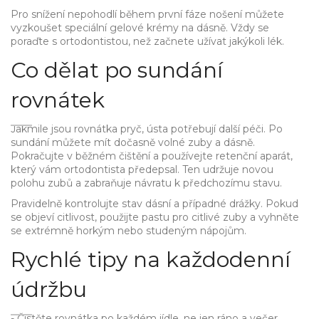
Pro snížení nepohodlí během první fáze nošení můžete
vyzkoušet speciální gelové krémy na dásně. Vždy se
poraďte s ortodontistou, než začnete užívat jakýkoli lék.
Co dělat po sundání
rovnátek
Jakmile jsou rovnátka pryč, ústa potřebují další péči. Po
sundání můžete mít dočasně volné zuby a dásně.
Pokračujte v běžném čištění a používejte retenční aparát,
který vám ortodontista předepsal. Ten udržuje novou
polohu zubů a zabraňuje návratu k předchozímu stavu.
Pravidelně kontrolujte stav dásní a případné drážky. Pokud
se objeví citlivost, použijte pastu pro citlivé zuby a vyhněte
se extrémně horkým nebo studeným nápojům.
Rychlé tipy na každodenní
údržbu
- Čistěte rovnátka po každém jídle, ne jen ráno a večer.