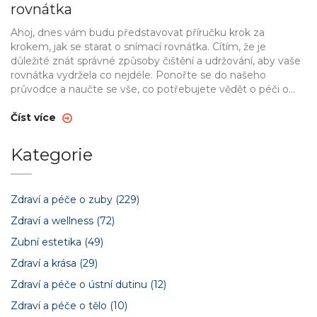
rovnátka
Ahoj, dnes vám budu představovat příručku krok za
krokem, jak se starat o snímací rovnátka. Cítím, že je
důležité znát správné způsoby čištění a udržování, aby vaše
rovnátka vydržela co nejdéle. Ponořte se do našeho
průvodce a naučte se vše, co potřebujete vědět o péči o
snímací rovnátka. Promiňte mi, pokud budu trochu příliš
nadšená, ale dentální hygiena je tak důležitá!
Číst více
Kategorie
Zdraví a péče o zuby
(229)
Zdraví a wellness
(72)
Zubní estetika
(49)
Zdraví a krása
(29)
Zdraví a péče o ústní dutinu
(12)
Zdraví a péče o tělo
(10)