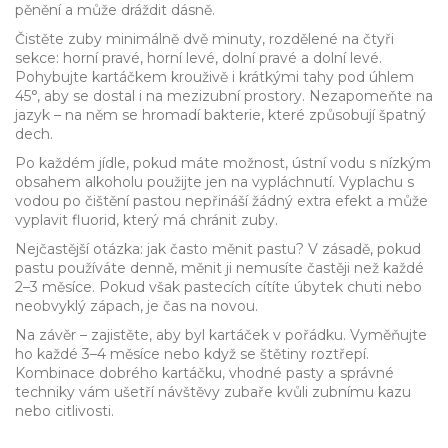
pěnění a může dráždit dásně.
Čistěte zuby minimálně dvě minuty, rozdělené na čtyři
sekce: horní pravé, horní levé, dolní pravé a dolní levé.
Pohybujte kartáčkem krouživě i krátkými tahy pod úhlem
45°, aby se dostal i na mezizubní prostory. Nezapomeňte na
jazyk – na něm se hromadí bakterie, které způsobují špatný
dech.
Po každém jídle, pokud máte možnost, ústní vodu s nízkým
obsahem alkoholu použijte jen na vypláchnutí. Vyplachu s
vodou po čištění pastou nepřináší žádný extra efekt a může
vyplavit fluorid, který má chránit zuby.
Nejčastější otázka: jak často měnit pastu? V zásadě, pokud
pastu používáte denně, měnit ji nemusíte častěji než každé
2–3 měsíce. Pokud však pastecích cítíte úbytek chuti nebo
neobvyklý zápach, je čas na novou.
Na závěr – zajistěte, aby byl kartáček v pořádku. Vyměňujte
ho každé 3–4 měsíce nebo když se štětiny roztřepí.
Kombinace dobrého kartáčku, vhodné pasty a správné
techniky vám ušetří návštěvy zubaře kvůli zubnímu kazu
nebo citlivosti.