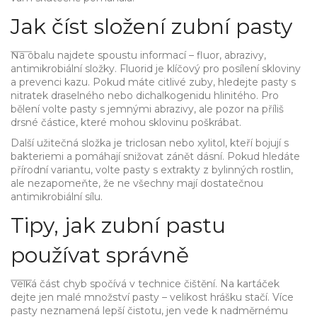
Jak číst složení zubní pasty
Na obalu najdete spoustu informací – fluor, abrazivy,
antimikrobiální složky. Fluorid je klíčový pro posílení skloviny
a prevenci kazu. Pokud máte citlivé zuby, hledejte pasty s
nitratek draselného nebo dichalkogenidu hlinitého. Pro
bělení volte pasty s jemnými abrazivy, ale pozor na příliš
drsné částice, které mohou sklovinu poškrábat.
Další užitečná složka je triclosan nebo xylitol, kteří bojují s
bakteriemi a pomáhají snižovat zánět dásní. Pokud hledáte
přírodní variantu, volte pasty s extrakty z bylinných rostlin,
ale nezapomeňte, že ne všechny mají dostatečnou
antimikrobiální sílu.
Tipy, jak zubní pastu
používat správně
Velká část chyb spočívá v technice čištění. Na kartáček
dejte jen malé množství pasty – velikost hrášku stačí. Více
pasty neznamená lepší čistotu, jen vede k nadměrnému