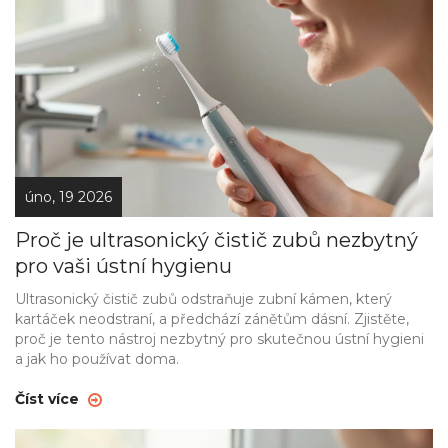
úno, 19 2026
Proč je ultrasonický čistič zubů nezbytný
pro vaši ústní hygienu
Ultrasonický čistič zubů odstraňuje zubní kámen, který
kartáček neodstraní, a předchází zánětům dásní. Zjistěte,
proč je tento nástroj nezbytný pro skutečnou ústní hygieni
a jak ho používat doma.
Číst více