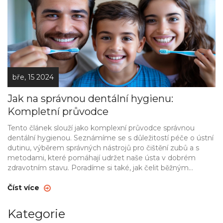
bře, 15 2024
Jak na správnou dentální hygienu:
Kompletní průvodce
Tento článek slouží jako komplexní průvodce správnou
dentální hygienou. Seznámíme se s důležitostí péče o ústní
dutinu, výběrem správných nástrojů pro čištění zubů a s
metodami, které pomáhají udržet naše ústa v dobrém
zdravotním stavu. Poradíme si také, jak čelit běžným
problémům, jako je zubní kaz a onemocnění dásní.
Dozvíme se, jak moderní postupy a výrobky mohou
Číst více
dopomoci k lepší ústní hygieně.
Kategorie