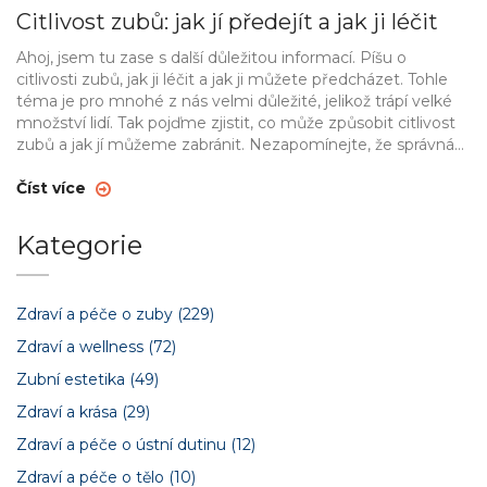
Citlivost zubů: jak jí předejít a jak ji léčit
Ahoj, jsem tu zase s další důležitou informací. Píšu o
citlivosti zubů, jak ji léčit a jak ji můžete předcházet. Tohle
téma je pro mnohé z nás velmi důležité, jelikož trápí velké
množství lidí. Tak pojďme zjistit, co může způsobit citlivost
zubů a jak jí můžeme zabránit. Nezapomínejte, že správná
péče o zuby je klíčem k zdravému úsměvu!
Číst více
Kategorie
Zdraví a péče o zuby
(229)
Zdraví a wellness
(72)
Zubní estetika
(49)
Zdraví a krása
(29)
Zdraví a péče o ústní dutinu
(12)
Zdraví a péče o tělo
(10)