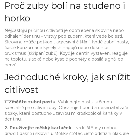
Proč zuby bolí na studeno i
horko
Nejčastější příčinou citlivosti je opotřebená sklovina nebo
odhalení dentinu – vrstvy pod zubem, která vede bolesti.
Skrovinu může poškodit agresivní čištění, tvrdé zubní pasty,
časté konzumace kyselých nápojů nebo dokonce
bruxismus (skřípání zubů). Když je dentin vystaven, reaguje
na teplotu, sladké nebo kyselé podněty a posílá signál do
nervů.
Jednoduché kroky, jak snížit
citlivost
1. Změňte zubní pastu.
Vyhledejte pastu určenou
speciálně pro citlivé zuby. Obsahuje fluorid a desenzibilizační
složky, které postupně uzavřou mikroskopické kanálky v
dentinu.
2. Používejte měkký kartáček.
Tvrdé štětiny mohou
dráždit dásně i sklovinu. Měkký štětec čistě odstraní plak, ale