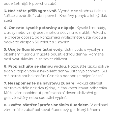
bude šetrnější k povrchu zubů.
3. Nečistěte příliš agresivně.
Vyhněte se silnému tlaku a
štětce „rozdrtíte“ zubní povrch. Krouživý pohyb a lehký tlak
stačí.
4. Omezte kyselé potraviny a nápoje.
Kyselé limonády,
citrusy nebo vinný ocet mohou sklovinu rozruštit. Pokud si
je chcete dopřát, po konzumaci vypláchněte ústa vodou a
počkejte alespoň 30 minut s čištěním.
5. Usejte fluoridové ústní vody.
Ústní vodu s vysokým
obsahem fluoridu můžete použít jednou denně. Pomáhá
posilovat sklovinu a snižovat citlivost.
6. Proplachujte se slanou vodou.
Rozpusťte lžičku soli ve
sklenici teplé vody a několikrát denně ústa vypláchněte. Sůl
má mírně antibakteriální účinek a podporuje hojení dásní.
7. Nezapomeňte na návštěvu zubaře.
Pokud citlivost
přetrvává déle než dva týdny, je čas konzultovat odborníka.
Může vám nabídnout profesionální desenzibilizační gel,
gelové nátěry nebo speciální výplně.
8. Zvažte ošetření profesionálním fluoridem.
V ordinaci
vám může zubař aplikovat fluoridový gel, který během