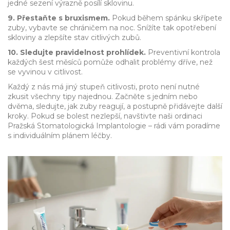
jedné sezení výrazně posílí sklovinu.
9. Přestaňte s bruxismem.
Pokud během spánku skřípete
zuby, vybavte se chráničem na noc. Snížíte tak opotřebení
skloviny a zlepšíte stav citlivých zubů.
10. Sledujte pravidelnost prohlídek.
Preventivní kontrola
každých šest měsíců pomůže odhalit problémy dříve, než
se vyvinou v citlivost.
Každý z nás má jiný stupeň citlivosti, proto není nutné
zkusit všechny tipy najednou. Začněte s jedním nebo
dvěma, sledujte, jak zuby reagují, a postupně přidávejte další
kroky. Pokud se bolest nezlepší, navštivte naši ordinaci
Pražská Stomatologická Implantologie – rádi vám poradíme
s individuálním plánem léčby.